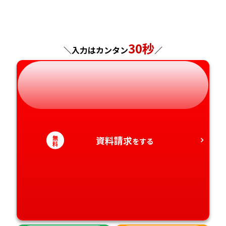
福島県
東京都
山梨県
大阪府
岡山県
佐賀県
神奈川県
長野県
兵庫県
広島県
長崎県
30秒
＼入力はカンタン
／
岐阜県
奈良県
山口県
熊本県
静岡県
和歌山県
徳島県
大分県
愛知県
香川県
宮崎県
無
資料請求
をする
料
愛媛県
鹿児島県
高知県
沖縄県