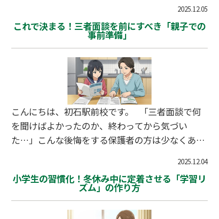
学習内容は中学以上に難しく、一度つまずくと坂
2025.12.05
道を転げ落ちるように成績が下がってしまうこと
これで決まる！三者面談を前にすべき「親子での
も珍しくありません。 しかし、冬休みは学校の
事前準備」
授業が止まる貴重な期間です。この時期に苦手分
野の根本的な克服に取り組めば、新学期から大き
く巻き返すチャンスがあります。流山市、柏市の
高校生も、この冬休みの過ごし方次第で3学期の
成績が劇的に変わります。今回は、成績不振を断
こんにちは、初石駅前校です。 「三者面談で何
ち切るための具体的な勉強法をご紹介します。
を聞けばよかったのか、終わってから気づい
📖…
た…」こんな後悔をする保護者の方は少なくあり
ません。三者面談は、志望校決定や学習課題を確
2025.12.04
認する貴重な機会ですが、準備不足で臨むと重要
小学生の習慣化！冬休み中に定着させる「学習リ
な情報を聞き逃してしまいます。 特に高校受験
ズム」の作り方
を控える中学生にとって、この面談は進路を左右
する重要なターニングポイントです。流山市、柏