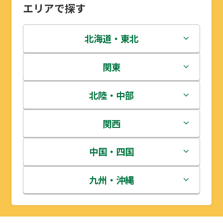
エリアで探す
北海道・東北
北海道
関東
青森県
茨城県
北陸・中部
岩手県
栃木県
新潟県
関西
宮城県
群馬県
富山県
三重県
中国・四国
秋田県
埼玉県
石川県
滋賀県
鳥取県
九州・沖縄
山形県
千葉県
福井県
京都府
島根県
福岡県