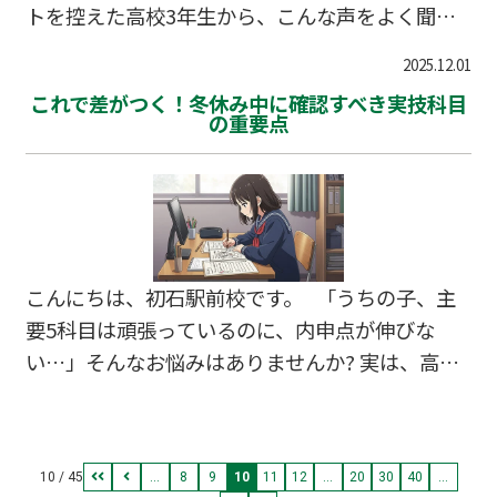
トを控えた高校3年生から、こんな声をよく聞き
ます。直前期になると、新しい知識を詰め込むよ
2025.12.01
りも、今ある実力を本番で最大限に発揮する「時
これで差がつく！冬休み中に確認すべき実技科目
間戦略」の方がはるかに重要になります。 実
の重要点
は、時間配分や解く順番を変えるだけで、同じ実
力でも10点以上スコアが変わることも珍しくあり
ません。流山市、柏市の受験生も、この直前期に
時間戦略を見直すことで、志望校合格への確実な
一歩を踏み出しています。今回は、共通テストで
こんにちは、初石駅前校です。 「うちの子、主
高得点を取るための具体的な時間戦略をご紹介し
要5科目は頑張っているのに、内申点が伸びな
ます。 …
い…」そんなお悩みはありませんか? 実は、高校
受験の内申点で見落とされがちなのが実技4科目
です。音楽、美術、保健体育、技術・家庭科は、
努力次第で確実に評価を上げられる科目なので
10 / 45
...
8
9
10
11
12
...
20
30
40
...
す。 冬休みは、実技科目の評価基準を見直し、