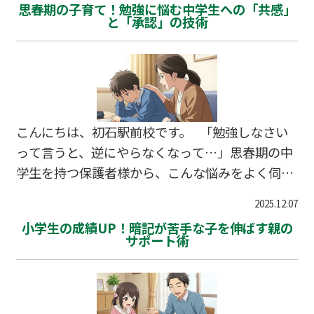
思春期の子育て！勉強に悩む中学生への「共感」
回の説明会では、教務部長自らが「受験学力と真
と「承認」の技術
の学力は同じ」と語り、大学入試で求められる力
と学校がつけたい力を一致させる教育方針が印象
的でした。流山市、柏市から通学する生徒も多
く、柏駅から無料スクールバス16台を運行してい
る充実した環境も魅力です。 📖 目次 説明会概要
こんにちは、初石駅前校です。 「勉強しなさい
と学校基本情報 148年の伝統と論語教育の独自
って言うと、逆にやらなくなって…」思春期の中
性…
学生を持つ保護者様から、こんな悩みをよく伺い
ます。この時期のお子様は自立心が芽生える一方
2025.12.07
で、成績や進路への不安も抱えており、親の言葉
小学生の成績UP！暗記が苦手な子を伸ばす親の
一つで反発したり、逆に心を閉ざしたりしてしま
サポート術
います。 思春期の中学生のやる気を引き出すに
は、命令ではなく「共感」と「承認」の技術が不
可欠です。親子の信頼関係を深めながら学習意欲