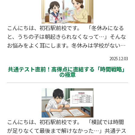
市の中学生も、事前準備の有無で面談の成果が大
きく変わります。今回は、三者面談を成功させる
ための親子での事前準備について、具体的な方法
こんにちは、初石駅前校です。 「冬休みになる
をご紹介します。 📖 目次 面談1週間前からの
と、うちの子は朝起きられなくなって…」そんな
準…
お悩みをよく耳にします。冬休みは学校がないた
め、生活リズムが崩れやすく、一度崩れると新学
2025.12.03
期のスタートで大きく出遅れてしまいます。特に
共通テスト直前！高得点に直結する「時間戦略」
小学生は習慣の影響を受けやすく、冬休みの過ご
の極意
し方が3学期の成績を左右すると言っても過言で
はありません。 しかし逆に、この冬休みに「学
習リズム」を定着させれば、新学期で他の子と大
きく差をつけるチャンスにもなります。流山市、
柏市の小学生も、冬休みの過ごし方次第で3学期
こんにちは、初石駅前校です。 「模試では時間
の成績が変わります。今回は、小学生が無理なく
が足りなくて最後まで解けなかった…」共通テス
続けられる学習リズムの作り方と、…