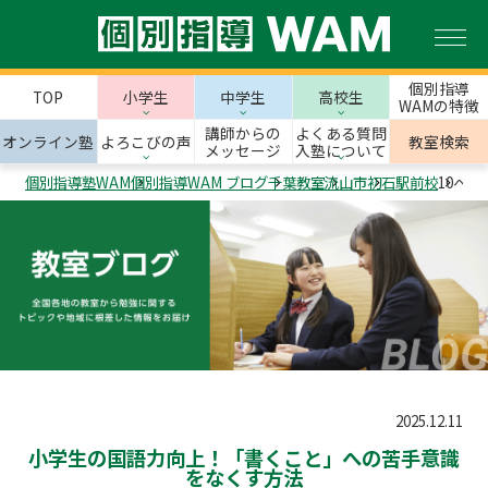
個別指導
TOP
小学生
中学生
高校生
WAMの特徴
講師からの
よくある質問
オンライン塾
よろこびの声
教室検索
メッセージ
入塾について
個別指導塾WAM
個別指導WAM ブログ
千葉教室
流山市
初石駅前校
10ペー
2025.12.11
小学生の国語力向上！「書くこと」への苦手意識
をなくす方法