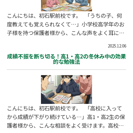
を高める声かけを身につけることが、この時期の
子育ての鍵になります。流山市、柏市の中学生を
こんにちは、初石駅前校です。 「うちの子、何
持つご家庭でも、親の声かけ一つでお子様の態度
度教えても覚えられなくて…」小学校高学年のお
が大きく変わります。今回は、具体…
子様を持つ保護者様から、こんな声をよく耳にし
ます。社会の歴史、理科の用語、英語の単語な
2025.12.06
ど、覚えなければならない知識が急増する時期で
成績不振を断ち切る！高1・高2の冬休み中の効果
すが、多くの小学生は暗記を苦痛に感じていま
的な勉強法
す。 しかし、暗記は生まれつきの才能ではあり
ません。方法と工夫次第で、誰でも劇的に伸ばす
ことができます。冬休みは時間にゆとりがあるた
め、お子様の暗記力を楽しく鍛える絶好のチャン
スです。流山市、柏市の小学生も、この冬休みの
こんにちは、初石駅前校です。 「高校に入って
取り組み方で新学期の成績が変わります。今回
から成績が下がり続けている…」高1・高2生の保
は、暗記が苦手な小学生を伸ばすための親…
護者様から、こんな相談をよく受けます。高校の