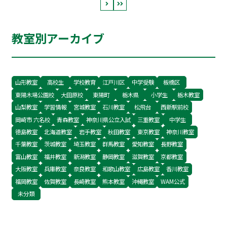
次の学期に向けた戦略を立てる絶好の機会です。
流山市、柏市の中学生も、この冬休みの過ごし方
教室別アーカイブ
で3学期の内申点が大きく変わります。今回は、
実技科目で確実に評価を上げるための具体的な対
策をご紹介します。 📖 目次 実技4科目別の評…
山形教室
高校生
学校教育
江戸川区
中学受験
板橋区
東陽木場公園校
大田原校
東陽町
栃木県
小学生
栃木教室
山梨教室
学習情報
宮城教室
石川教室
松飛台
西新駅前校
岡崎市 六名校
青森教室
神奈川県公立入試
三重教室
中学生
徳島教室
北海道教室
岩手教室
秋田教室
東京教室
神奈川教室
千葉教室
茨城教室
埼玉教室
群馬教室
愛知教室
長野教室
富山教室
福井教室
新潟教室
静岡教室
滋賀教室
京都教室
大阪教室
兵庫教室
奈良教室
和歌山教室
広島教室
香川教室
福岡教室
佐賀教室
長崎教室
熊本教室
沖縄教室
WAM公式
未分類