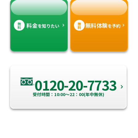
無
無
料金
無料体験
を知りたい
を予約
料
料
0120-20-7733
受付時間：10:00～22：00(年中無休)