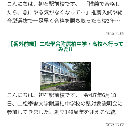
こんにちは、初石駅前校です。 「推薦で合格し
わります。今回は、親子で実践できる文章力向上
たら、急にやる気がなくなって…」推薦入試や総
の具体的な方法をご紹介します。 …
合型選抜で一足早く合格を勝ち取った高校3年生
の保護者様から、こんな相談を受けることがあり
2025.12.09
ます。合格の喜びの後、解放感から一気に緊張の
【番外前編】二松學舎附属柏中学・高校へ行って
糸が切れ、大学入学後に学習意欲を失ってしまう
みた!!
「燃え尽き症候群」は、決して珍しいケースでは
ありません。 この冬休みから春までの過ごし方
が、大学4年間を左右すると言っても過言ではあ
りません。親が適切にサポートすることで、お子
様は大学での学びへスムーズに移行できます。流
こんにちは、初石駅前校です。 令和7年6月18
山市、柏市の推薦合格者も、この期間の過ごし方
日、二松學舎大学附属柏中学校の塾対象説明会に
次第で大学生活のスタートが大きく…
参加してきました。創立148周年を迎える伝統校
が、論語教育を軸に独自の探究学習を展開してい
2025.12.08
る様子に、大変興味深いものがありました。 今