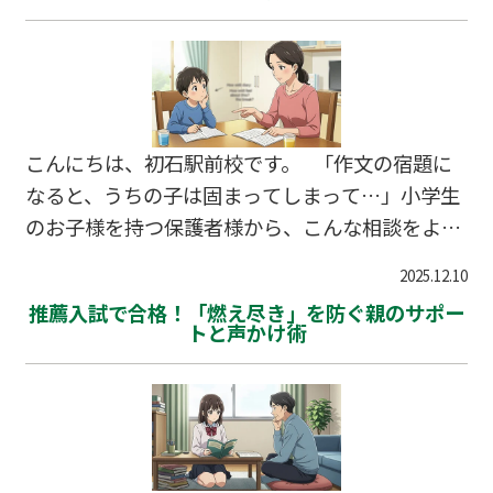
こんにちは、初石駅前校です。 「作文の宿題に
なると、うちの子は固まってしまって…」小学生
のお子様を持つ保護者様から、こんな相談をよく
受けます。文章を書くことへの苦手意識は、国語
2025.12.10
だけでなく、すべての科目の理解や表現に影響す
推薦入試で合格！「燃え尽き」を防ぐ親のサポー
る重要な問題です。 しかし、文章作成力は生ま
トと声かけ術
れつきの才能ではありません。適切な声かけと練
習で、誰でも確実に伸ばすことができます。時間
に余裕のある冬休みは、この苦手意識を解消する
絶好の機会です。流山市、柏市の小学生も、この
冬休みの取り組み方で新学期の国語力が大きく変