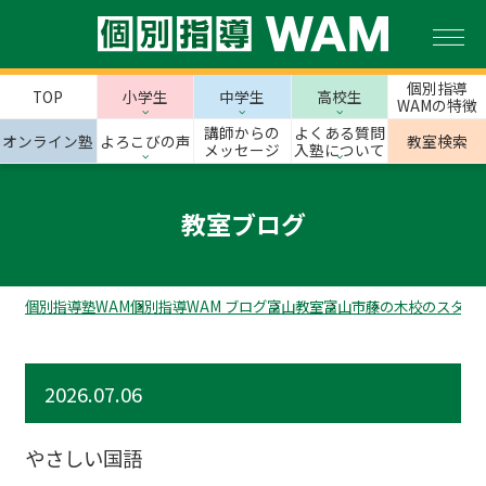
個別指導
TOP
小学生
中学生
高校生
WAMの特徴
講師からの
よくある質問
オンライン塾
よろこびの声
教室検索
メッセージ
入塾について
教室ブログ
個別指導塾WAM
個別指導WAM ブログ
富山教室
富山市
藤の木校のスタッ
2026.07.06
やさしい国語