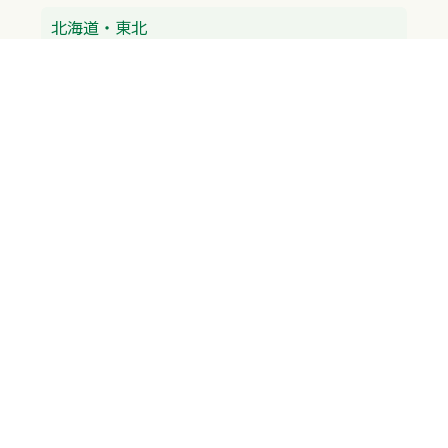
北海道・東北
北海道
青森県
北陸・中部
富山県
石川県
福井県
新潟県
山梨県
長野県
愛知県
静岡県
関東
神奈川県
東京都
埼玉県
群馬県
栃木県
茨城県
千葉県
関西
兵庫県
大阪府
京都府
奈良県
滋賀県