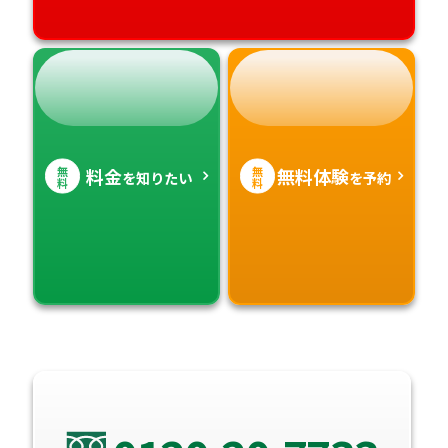
無
無
料金
無料体験
を知りたい
を予約
料
料