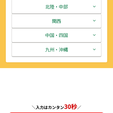
青森県
茨城県
北陸・中部
岩手県
栃木県
新潟県
関西
宮城県
群馬県
富山県
三重県
中国・四国
秋田県
埼玉県
石川県
滋賀県
鳥取県
九州・沖縄
山形県
千葉県
福井県
京都府
島根県
福岡県
福島県
東京都
山梨県
大阪府
岡山県
佐賀県
神奈川県
長野県
兵庫県
広島県
長崎県
岐阜県
奈良県
山口県
熊本県
30秒
＼入力はカンタン
／