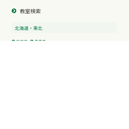
教室検索
北海道・東北
北海道
青森県
北陸・中部
富山県
石川県
福井県
新潟県
山梨県
長野県
愛知県
静岡県
関東
神奈川県
東京都
埼玉県
群馬県
栃木県
茨城県
千葉県