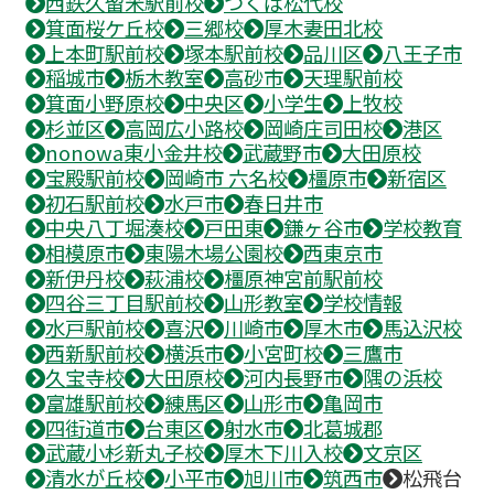
西鉄久留米駅前校
つくば松代校
箕面桜ケ丘校
三郷校
厚木妻田北校
上本町駅前校
塚本駅前校
品川区
八王子市
稲城市
栃木教室
高砂市
天理駅前校
箕面小野原校
中央区
小学生
上牧校
杉並区
高岡広小路校
岡崎庄司田校
港区
nonowa東小金井校
武蔵野市
大田原校
宝殿駅前校
岡崎市 六名校
橿原市
新宿区
初石駅前校
水戸市
春日井市
中央八丁堀湊校
戸田東
鎌ヶ谷市
学校教育
相模原市
東陽木場公園校
西東京市
新伊丹校
萩浦校
橿原神宮前駅前校
四谷三丁目駅前校
山形教室
学校情報
水戸駅前校
喜沢
川崎市
厚木市
馬込沢校
西新駅前校
横浜市
小宮町校
三鷹市
久宝寺校
大田原校
河内長野市
隅の浜校
富雄駅前校
練馬区
山形市
亀岡市
四街道市
台東区
射水市
北葛城郡
武蔵小杉新丸子校
厚木下川入校
文京区
清水が丘校
小平市
旭川市
筑西市
松飛台