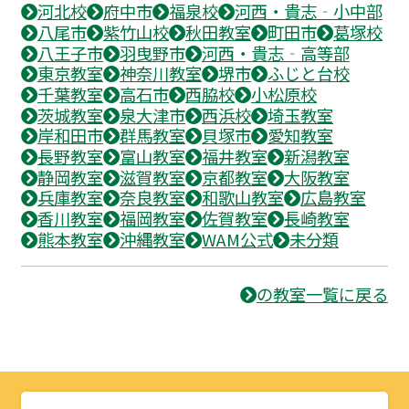
河北校
府中市
福泉校
河西・貴志‐小中部
八尾市
紫竹山校
秋田教室
町田市
葛塚校
八王子市
羽曳野市
河西・貴志‐高等部
東京教室
神奈川教室
堺市
ふじと台校
千葉教室
高石市
西脇校
小松原校
茨城教室
泉大津市
西浜校
埼玉教室
岸和田市
群馬教室
貝塚市
愛知教室
長野教室
富山教室
福井教室
新潟教室
静岡教室
滋賀教室
京都教室
大阪教室
兵庫教室
奈良教室
和歌山教室
広島教室
香川教室
福岡教室
佐賀教室
長崎教室
熊本教室
沖縄教室
WAM公式
未分類
の教室一覧に戻る