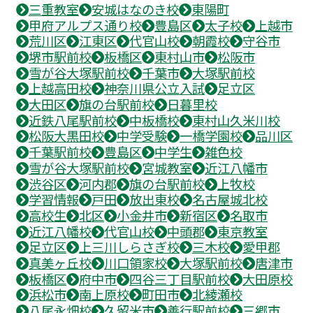
三重教室
安城はなのき校
東陽町
甲府アルプス通り校
豊島区
太子校
上越市
荒川区
江東区
代官山校
朝霞校
守谷市
堺市駅前校
板橋区
東村山市
松阪市
雪が谷大塚駅前校
千葉市
大塚駅前校
上越高田校
神奈川県公立入試
足立区
大田区
旗の台駅前校
日暮里校
近鉄八尾駅前校
中板橋校
東村山久米川校
松阪大黒田校
中学受験
一橋学園校
品川区
千葉駅前校
豊島区
中学生
雑色校
雪が谷大塚駅前校
宮城教室
近江八幡市
渋谷区
河内郡
旗の台駅前校
上牧校
学習情報
戸田
放出東校
名古屋城北校
高校生
北区
小金井市
新宿区
名取市
近江八幡校
代官山校
中頭郡
東京教室
足立区
上三川しらさぎ校
三木校
愛甲郡
真美ヶ丘校
川口領家校
大塚駅前校
唐津市
板橋区
府中市
四谷三丁目駅前校
大田原校
浜松市
南上原校
町田市
北綾瀬校
八尾永畑校
久留米市
善行駅前校
三郷市