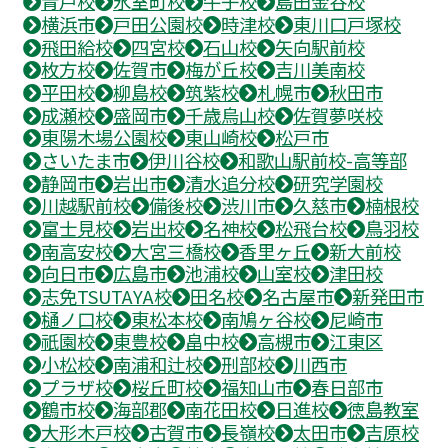
青戸校
氷室町校
牛子校
島田金谷校
横浜市
戸田公園校
時津校
東川口戸塚校
飛田給校
四宮校
石山校
矢向駅前校
枚方校
佐賀市
梅が丘校
吉川美南校
平田校
柳島校
筑紫校
札幌市
秋田市
成瀬校
盛岡市
千歳烏山校
佐賀夢咲校
東陽木場公園校
東山崎校
松戸市
さいたま市
伊川谷校
和歌山駅前校-高等部
静岡市
岩出市
清水追分校
研究学園校
川越駅前校
備後校
渋川市
久慈市
楠根校
富士見校
岩出校
名神校
松飛台校
鳥羽校
南高安校
大宮三橋校
香里ヶ丘
新大前校
向日市
広島市
池浦校
山室校
津田校
志免TSUTAYA校
田名校
名古屋市
新発田市
樋ノ口校
東松本校
南鳩ヶ谷校
尼崎市
祇園校
東豊校
畠中校
高槻市
江東区
小松校
南浦和辻校
刑部校
川西市
プラザ校
桜丘町校
福知山市
春日部市
鶴市校
海部郡
南花田校
日進校
徳島教室
大形木戸校
古賀市
長嶺校
太田市
吉原校