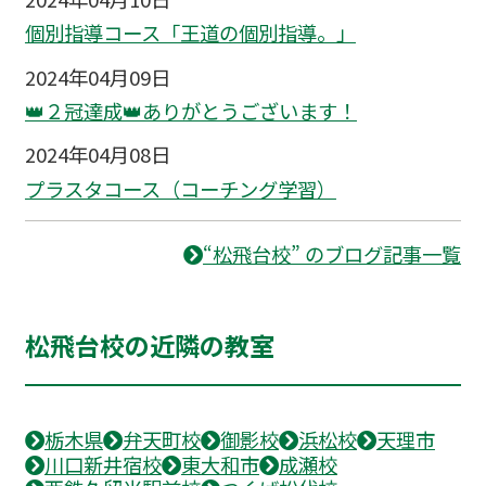
個別指導コース「王道の個別指導。」
2024年04月09日
👑２冠達成👑ありがとうございます！
2024年04月08日
プラスタコース（コーチング学習）
“松飛台校” のブログ記事一覧
松飛台校の近隣の教室
栃木県
弁天町校
御影校
浜松校
天理市
川口新井宿校
東大和市
成瀬校