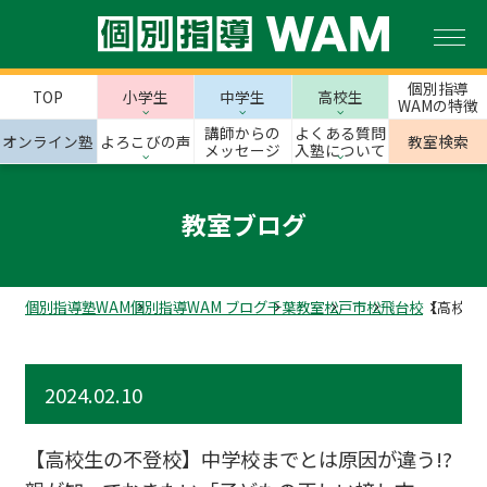
個別指導
TOP
小学生
中学生
高校生
WAMの特徴
講師からの
よくある質問
オンライン塾
よろこびの声
教室検索
メッセージ
入塾について
教室ブログ
個別指導塾WAM
個別指導WAM ブログ
千葉教室
松戸市
松飛台校
【高校生
2024.02.10
【高校生の不登校】中学校までとは原因が違う!?