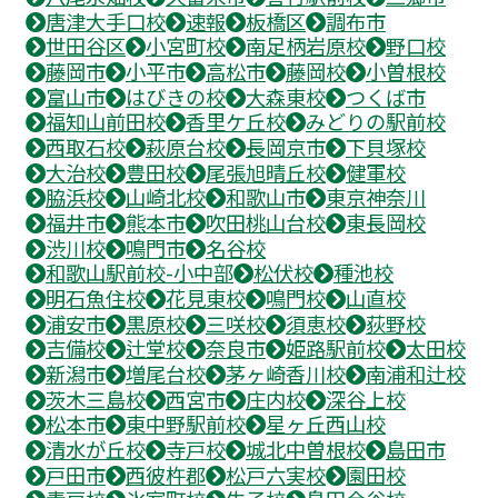
唐津大手口校
速報
板橋区
調布市
世田谷区
小宮町校
南足柄岩原校
野口校
藤岡市
小平市
高松市
藤岡校
小曽根校
富山市
はびきの校
大森東校
つくば市
福知山前田校
香里ケ丘校
みどりの駅前校
西取石校
萩原台校
長岡京市
下貝塚校
大治校
豊田校
尾張旭晴丘校
健軍校
脇浜校
山崎北校
和歌山市
東京神奈川
福井市
熊本市
吹田桃山台校
東長岡校
渋川校
鳴門市
名谷校
和歌山駅前校-小中部
松伏校
種池校
明石魚住校
花見東校
鳴門校
山直校
浦安市
黒原校
三咲校
須恵校
荻野校
吉備校
辻堂校
奈良市
姫路駅前校
太田校
新潟市
増尾台校
茅ヶ崎香川校
南浦和辻校
茨木三島校
西宮市
庄内校
深谷上校
松本市
東中野駅前校
星ヶ丘西山校
清水が丘校
寺戸校
城北中曽根校
島田市
戸田市
西彼杵郡
松戸六実校
園田校