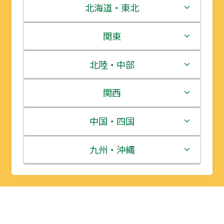
北海道・東北
北海道
関東
青森県
茨城県
北陸・中部
岩手県
栃木県
新潟県
関西
宮城県
群馬県
富山県
三重県
中国・四国
秋田県
埼玉県
石川県
滋賀県
鳥取県
九州・沖縄
山形県
千葉県
福井県
京都府
島根県
福岡県
福島県
東京都
山梨県
大阪府
岡山県
佐賀県