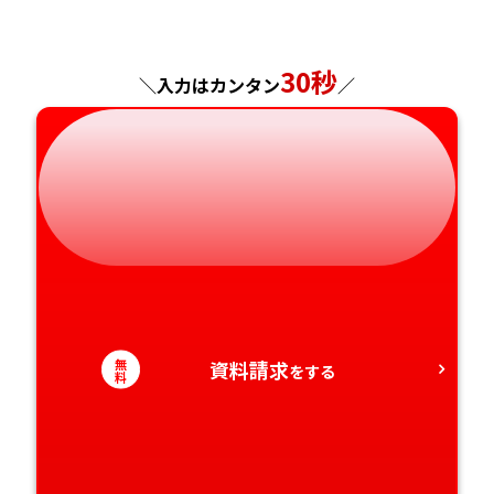
神奈川県
長野県
兵庫県
広島県
長崎県
30秒
岐阜県
奈良県
山口県
熊本県
＼入力はカンタン
／
静岡県
和歌山県
徳島県
大分県
愛知県
香川県
宮崎県
愛媛県
鹿児島県
高知県
沖縄県
無
資料請求
をする
料