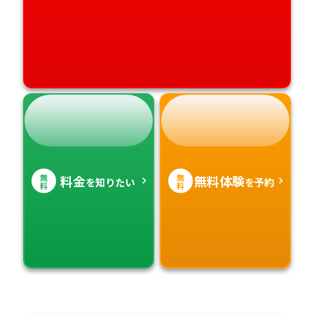
無
無
料金
無料体験
を知りたい
を予約
料
料