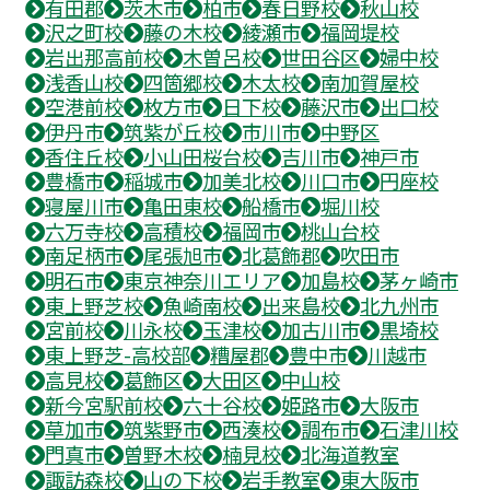
有田郡
茨木市
柏市
春日野校
秋山校
沢之町校
藤の木校
綾瀬市
福岡堤校
岩出那高前校
木曽呂校
世田谷区
婦中校
浅香山校
四箇郷校
木太校
南加賀屋校
空港前校
枚方市
日下校
藤沢市
出口校
伊丹市
筑紫が丘校
市川市
中野区
香住丘校
小山田桜台校
吉川市
神戸市
豊橋市
稲城市
加美北校
川口市
円座校
寝屋川市
亀田東校
船橋市
堀川校
六万寺校
高積校
福岡市
桃山台校
南足柄市
尾張旭市
北葛飾郡
吹田市
明石市
東京神奈川エリア
加島校
茅ヶ崎市
東上野芝校
魚崎南校
出来島校
北九州市
宮前校
川永校
玉津校
加古川市
黒埼校
東上野芝-高校部
糟屋郡
豊中市
川越市
高見校
葛飾区
大田区
中山校
新今宮駅前校
六十谷校
姫路市
大阪市
草加市
筑紫野市
西湊校
調布市
石津川校
門真市
曽野木校
楠見校
北海道教室
諏訪森校
山の下校
岩手教室
東大阪市