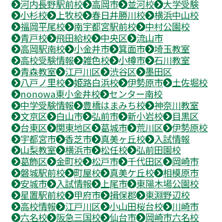
河内長野駅前校
高岡市
並河校
大学受験
小杉校
上牧校
春日井勝川校
横浜中山校
福岡平尾校
南宇都宮駅前校
中村公園校
青戸校
飛田給校
中央区
流山市
高岡駅南校
小金井市
箕面市
埼玉教室
高校受験情報
雑色校
小樽市
石川教室
青森教室
江戸川区
渋谷区
墨田区
八戸ノ里校
姫路白浜校
伊勢原市
土佐堀校
nonowa東小金井校
センター南校
中学受験情報
豊橋はまみち校
神奈川教室
文京区
白山市
弘前市
新小岩校
目黒区
台東区
関東地区
葛城市
荒川区
伊勢原校
宇都宮市
香芝市
真美ヶ丘校
入試情報
山梨教室
横浜市
松任校
弘前田園校
葛飾区
金町校
松戸市
千代田区
岡崎市
磐城駅前校
町屋校
真美ケ丘校
相模原市
安城市
入試情報
上尾市
東陽木場公園校
星置駅前校
甲府市
揖保郡
東淵野辺校
高校情報
江戸川区
小山田桜台校
川崎市
六名校
阪急三国校
仙台市
岡崎市六名校