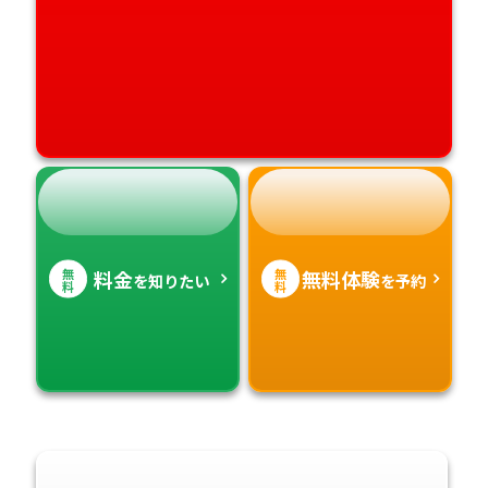
無
無
料金
無料体験
を知りたい
を予約
料
料