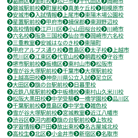
葛飾区
金町校
松戸市
千代田区
岡崎市
磐城駅前校
町屋校
真美ケ丘校
相模原市
安城市
入試情報
上尾市
東陽木場公園校
星置駅前校
甲府市
揖保郡
東淵野辺校
高校情報
江戸川区
小山田桜台校
川崎市
六名校
阪急三国校
仙台市
岡崎市六名校
三重教室
安城はなのき校
東陽町
甲府アルプス通り校
豊島区
太子校
上越市
荒川区
江東区
代官山校
朝霞校
守谷市
堺市駅前校
板橋区
東村山市
松阪市
雪が谷大塚駅前校
千葉市
大塚駅前校
上越高田校
神奈川県公立入試
足立区
大田区
旗の台駅前校
日暮里校
近鉄八尾駅前校
中板橋校
東村山久米川校
松阪大黒田校
中学受験
一橋学園校
品川区
千葉駅前校
豊島区
中学生
雑色校
雪が谷大塚駅前校
宮城教室
近江八幡市
渋谷区
河内郡
旗の台駅前校
上牧校
学習情報
戸田
放出東校
名古屋城北校
高校生
北区
小金井市
新宿区
名取市