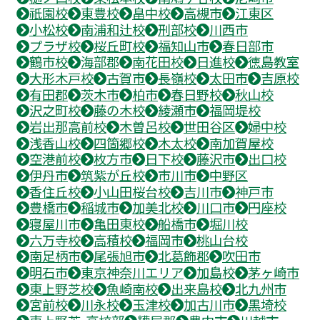
祇園校
東豊校
畠中校
高槻市
江東区
小松校
南浦和辻校
刑部校
川西市
プラザ校
桜丘町校
福知山市
春日部市
鶴市校
海部郡
南花田校
日進校
徳島教室
大形木戸校
古賀市
長嶺校
太田市
吉原校
有田郡
茨木市
柏市
春日野校
秋山校
沢之町校
藤の木校
綾瀬市
福岡堤校
岩出那高前校
木曽呂校
世田谷区
婦中校
浅香山校
四箇郷校
木太校
南加賀屋校
空港前校
枚方市
日下校
藤沢市
出口校
伊丹市
筑紫が丘校
市川市
中野区
香住丘校
小山田桜台校
吉川市
神戸市
豊橋市
稲城市
加美北校
川口市
円座校
寝屋川市
亀田東校
船橋市
堀川校
六万寺校
高積校
福岡市
桃山台校
南足柄市
尾張旭市
北葛飾郡
吹田市
明石市
東京神奈川エリア
加島校
茅ヶ崎市
東上野芝校
魚崎南校
出来島校
北九州市
宮前校
川永校
玉津校
加古川市
黒埼校