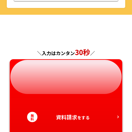
山形県
千葉県
福井県
京都府
島根県
福岡県
福島県
東京都
山梨県
大阪府
岡山県
佐賀県
神奈川県
長野県
兵庫県
広島県
長崎県
30秒
＼入力はカンタン
／
岐阜県
奈良県
山口県
熊本県
静岡県
和歌山県
徳島県
大分県
愛知県
香川県
宮崎県
愛媛県
鹿児島県
無
資料請求
をする
料
高知県
沖縄県