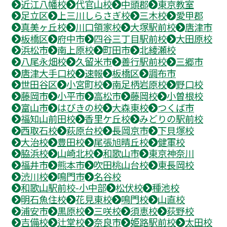
近江八幡校
代官山校
中頭郡
東京教室
足立区
上三川しらさぎ校
三木校
愛甲郡
真美ヶ丘校
川口領家校
大塚駅前校
唐津市
板橋区
府中市
四谷三丁目駅前校
大田原校
浜松市
南上原校
町田市
北綾瀬校
八尾永畑校
久留米市
善行駅前校
三郷市
唐津大手口校
速報
板橋区
調布市
世田谷区
小宮町校
南足柄岩原校
野口校
藤岡市
小平市
高松市
藤岡校
小曽根校
富山市
はびきの校
大森東校
つくば市
福知山前田校
香里ケ丘校
みどりの駅前校
西取石校
萩原台校
長岡京市
下貝塚校
大治校
豊田校
尾張旭晴丘校
健軍校
脇浜校
山崎北校
和歌山市
東京神奈川
福井市
熊本市
吹田桃山台校
東長岡校
渋川校
鳴門市
名谷校
和歌山駅前校-小中部
松伏校
種池校
明石魚住校
花見東校
鳴門校
山直校
浦安市
黒原校
三咲校
須恵校
荻野校
吉備校
辻堂校
奈良市
姫路駅前校
太田校