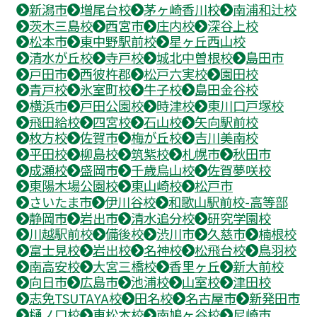
新潟市
増尾台校
茅ヶ崎香川校
南浦和辻校
茨木三島校
西宮市
庄内校
深谷上校
松本市
東中野駅前校
星ヶ丘西山校
清水が丘校
寺戸校
城北中曽根校
島田市
戸田市
西彼杵郡
松戸六実校
園田校
青戸校
氷室町校
牛子校
島田金谷校
横浜市
戸田公園校
時津校
東川口戸塚校
飛田給校
四宮校
石山校
矢向駅前校
枚方校
佐賀市
梅が丘校
吉川美南校
平田校
柳島校
筑紫校
札幌市
秋田市
成瀬校
盛岡市
千歳烏山校
佐賀夢咲校
東陽木場公園校
東山崎校
松戸市
さいたま市
伊川谷校
和歌山駅前校-高等部
静岡市
岩出市
清水追分校
研究学園校
川越駅前校
備後校
渋川市
久慈市
楠根校
富士見校
岩出校
名神校
松飛台校
鳥羽校
南高安校
大宮三橋校
香里ヶ丘
新大前校
向日市
広島市
池浦校
山室校
津田校
志免TSUTAYA校
田名校
名古屋市
新発田市
樋ノ口校
東松本校
南鳩ヶ谷校
尼崎市