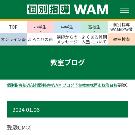
個別指導
TOP
小学生
中学生
高校生
WAMの特徴
講師からの
よくある質問
オンライン塾
よろこびの声
教室検索
メッセージ
入塾について
教室ブログ
個別指導塾WAM
個別指導WAM ブログ
千葉教室
松戸市
松飛台校
受験CM②
2024.01.06
受験CM②