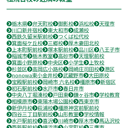
栃木県
弁天町校
御影校
浜松校
天理市
川口新井宿校
東大和市
成瀬校
西鉄久留米駅前校
つくば松代校
箕面桜ケ丘校
三郷校
厚木妻田北校
上本町駅前校
塚本駅前校
品川区
八王子市
稲城市
栃木教室
高砂市
天理駅前校
箕面小野原校
中央区
小学生
上牧校
杉並区
高岡広小路校
岡崎庄司田校
港区
nonowa東小金井校
武蔵野市
大田原校
宝殿駅前校
岡崎市 六名校
橿原市
新宿区
初石駅前校
水戸市
春日井市
中央八丁堀湊校
戸田東
鎌ヶ谷市
学校教育
相模原市
東陽木場公園校
西東京市
新伊丹校
萩浦校
橿原神宮前駅前校
四谷三丁目駅前校
山形教室
学校情報
水戸駅前校
喜沢
川崎市
厚木市
馬込沢校
西新駅前校
横浜市
小宮町校
三鷹市