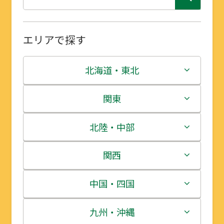
エリアで探す
北海道・東北
北海道
関東
青森県
茨城県
北陸・中部
岩手県
栃木県
新潟県
関西
宮城県
群馬県
富山県
三重県
中国・四国
秋田県
埼玉県
石川県
滋賀県
鳥取県
九州・沖縄