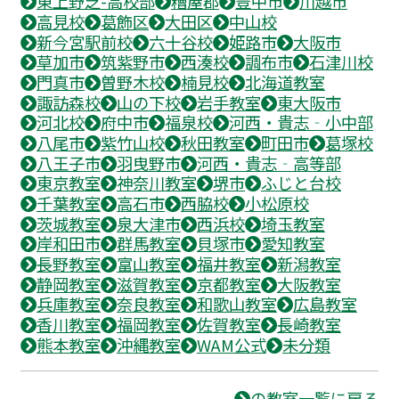
東上野芝-高校部
糟屋郡
豊中市
川越市
高見校
葛飾区
大田区
中山校
新今宮駅前校
六十谷校
姫路市
大阪市
草加市
筑紫野市
西湊校
調布市
石津川校
門真市
曽野木校
楠見校
北海道教室
諏訪森校
山の下校
岩手教室
東大阪市
河北校
府中市
福泉校
河西・貴志‐小中部
八尾市
紫竹山校
秋田教室
町田市
葛塚校
八王子市
羽曳野市
河西・貴志‐高等部
東京教室
神奈川教室
堺市
ふじと台校
千葉教室
高石市
西脇校
小松原校
茨城教室
泉大津市
西浜校
埼玉教室
岸和田市
群馬教室
貝塚市
愛知教室
長野教室
富山教室
福井教室
新潟教室
静岡教室
滋賀教室
京都教室
大阪教室
兵庫教室
奈良教室
和歌山教室
広島教室
香川教室
福岡教室
佐賀教室
長崎教室
熊本教室
沖縄教室
WAM公式
未分類
の教室一覧に戻る