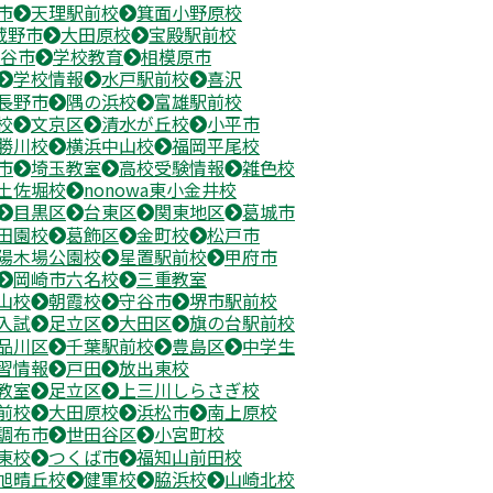
市
天理駅前校
箕面小野原校
蔵野市
大田原校
宝殿駅前校
谷市
学校教育
相模原市
学校情報
水戸駅前校
喜沢
長野市
隅の浜校
富雄駅前校
校
文京区
清水が丘校
小平市
勝川校
横浜中山校
福岡平尾校
市
埼玉教室
高校受験情報
雑色校
土佐堀校
nonowa東小金井校
目黒区
台東区
関東地区
葛城市
田園校
葛飾区
金町校
松戸市
陽木場公園校
星置駅前校
甲府市
岡崎市六名校
三重教室
山校
朝霞校
守谷市
堺市駅前校
入試
足立区
大田区
旗の台駅前校
品川区
千葉駅前校
豊島区
中学生
習情報
戸田
放出東校
教室
足立区
上三川しらさぎ校
前校
大田原校
浜松市
南上原校
調布市
世田谷区
小宮町校
東校
つくば市
福知山前田校
旭晴丘校
健軍校
脇浜校
山崎北校