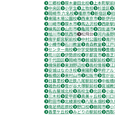
三郷校
厚木妻田北校
上本町駅前
中央区
小学生
上牧校
杉並区
岡崎市 六名校
橿原市
新宿区
初
東陽木場公園校
西東京市
新伊丹
川崎市
厚木市
馬込沢校
西新駅
練馬区
山形市
亀岡市
四街道市
旭川市
筑西市
松飛台
河内長野
南宇都宮駅前校
中村公園校
青戸
小樽市
石川教室
青森教室
江戸
センター南校
中学受験情報
豊橋
荒川区
伊勢原校
宇都宮市
香芝
千代田区
岡崎市
磐城駅前校
町
揖保郡
東淵野辺校
高校情報
江
安城はなのき校
東陽町
甲府アル
板橋区
東村山市
松阪市
雪が谷
日暮里校
近鉄八尾駅前校
中板橋
雑色校
雪が谷大塚駅前校
宮城教
名古屋城北校
高校生
北区
小金
三木校
愛甲郡
真美ヶ丘校
川口
町田市
北綾瀬校
八尾永畑校
久
南足柄岩原校
野口校
藤岡市
小
香里ケ丘校
みどりの駅前校
西取