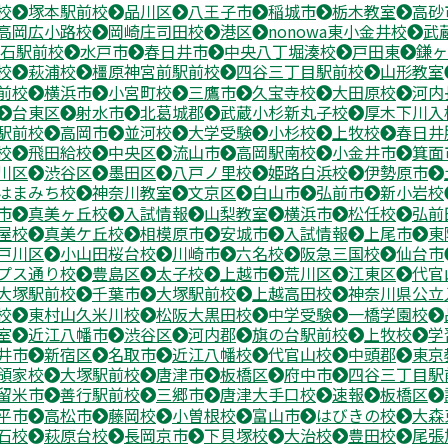
校
塚本駅前校
品川区
八王子市
稲城市
栃木教室
高砂
高岡広小路校
岡崎庄司田校
港区
nonowa東小金井校
武
石駅前校
水戸市
春日井市
中央八丁堀湊校
戸田東
鎌ヶ
校
萩浦校
橿原神宮前駅前校
四谷三丁目駅前校
山形教室
前校
横浜市
小宮町校
三鷹市
久宝寺校
大田原校
河内
台東区
射水市
北葛城郡
武蔵小杉新丸子校
厚木下川入
駅前校
高岡市
並河校
大学受験
小杉校
上牧校
春日井
校
飛田給校
中央区
流山市
高岡駅南校
小金井市
箕面
川区
渋谷区
墨田区
八戸ノ里校
姫路白浜校
伊勢原市
はまみち校
神奈川教室
文京区
白山市
弘前市
新小岩校
市
真美ヶ丘校
入試情報
山梨教室
横浜市
松任校
弘前
屋校
真美ケ丘校
相模原市
安城市
入試情報
上尾市
東
戸川区
小山田桜台校
川崎市
六名校
阪急三国校
仙台市
プス通り校
豊島区
太子校
上越市
荒川区
江東区
代官
大塚駅前校
千葉市
大塚駅前校
上越高田校
神奈川県公立
校
東村山久米川校
松阪大黒田校
中学受験
一橋学園校
室
近江八幡市
渋谷区
河内郡
旗の台駅前校
上牧校
学
井市
新宿区
名取市
近江八幡校
代官山校
中頭郡
東京
領家校
大塚駅前校
唐津市
板橋区
府中市
四谷三丁目駅
留米市
善行駅前校
三郷市
唐津大手口校
速報
板橋区
平市
高松市
藤岡校
小曽根校
富山市
はびきの校
大森
石校
萩原台校
長岡京市
下貝塚校
大治校
豊田校
尾張