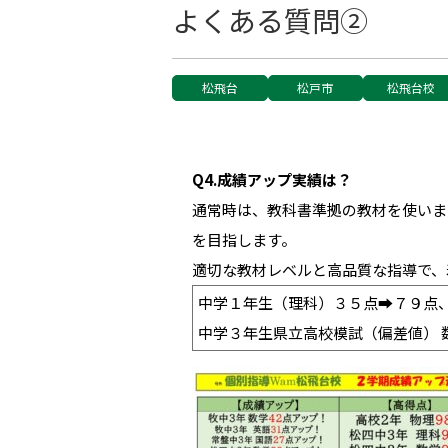
よくある質問②
松飛台
松戸市
松飛台校
Q4.
成績アップ実績は？
通常時は、教科書準拠の教材を使いま
を目指します。
適切な教材レベルと高品質な指導で、
中学１年生（理科）３５点➡７９点
中学３年生県立高校模試（偏差値） 数