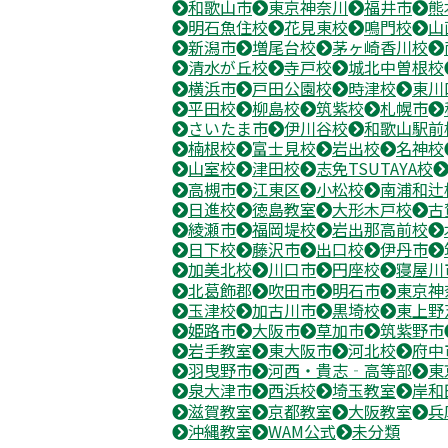
和歌山市
東京神奈川
福井市
熊
明石魚住校
花見東校
鳴門校
山
新潟市
増尾台校
茅ヶ崎香川校
清水が丘校
寺戸校
城北中曽根校
横浜市
戸田公園校
時津校
東川
平田校
柳島校
筑紫校
札幌市
さいたま市
伊川谷校
和歌山駅前
楠根校
富士見校
岩出校
名神校
山室校
津田校
志免TSUTAYA校
高槻市
江東区
小松校
南浦和辻
日進校
徳島教室
大形木戸校
古
綾瀬市
福岡堤校
岩出那高前校
日下校
藤沢市
出口校
伊丹市
加美北校
川口市
円座校
寝屋川
北葛飾郡
吹田市
明石市
東京神
玉津校
加古川市
黒埼校
東上野
姫路市
大阪市
草加市
筑紫野市
岩手教室
東大阪市
河北校
府中
羽曳野市
河西・貴志‐高等部
東
泉大津市
西浜校
埼玉教室
岸和
滋賀教室
京都教室
大阪教室
兵
沖縄教室
WAM公式
未分類