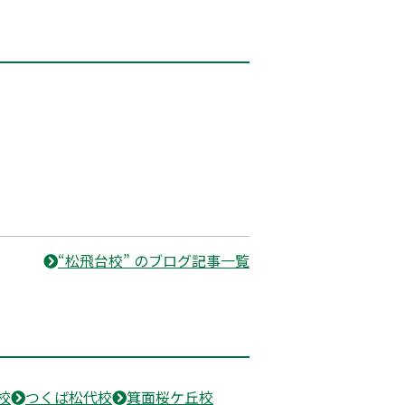
“松飛台校” のブログ記事一覧
校
つくば松代校
箕面桜ケ丘校