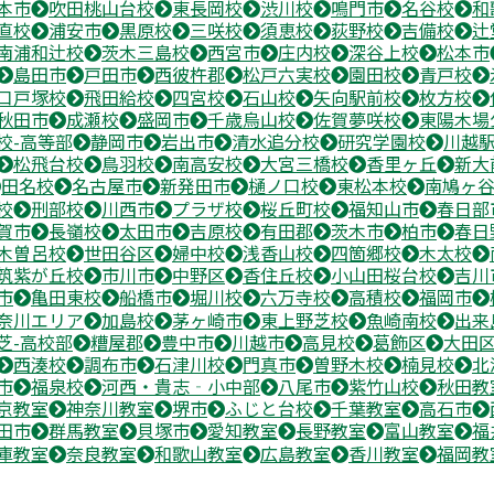
本市
吹田桃山台校
東長岡校
渋川校
鳴門市
名谷校
和
直校
浦安市
黒原校
三咲校
須恵校
荻野校
吉備校
辻
南浦和辻校
茨木三島校
西宮市
庄内校
深谷上校
松本市
島田市
戸田市
西彼杵郡
松戸六実校
園田校
青戸校
口戸塚校
飛田給校
四宮校
石山校
矢向駅前校
枚方校
秋田市
成瀬校
盛岡市
千歳烏山校
佐賀夢咲校
東陽木場
校-高等部
静岡市
岩出市
清水追分校
研究学園校
川越
松飛台校
鳥羽校
南高安校
大宮三橋校
香里ヶ丘
新大
田名校
名古屋市
新発田市
樋ノ口校
東松本校
南鳩ヶ
校
刑部校
川西市
プラザ校
桜丘町校
福知山市
春日部
賀市
長嶺校
太田市
吉原校
有田郡
茨木市
柏市
春日
木曽呂校
世田谷区
婦中校
浅香山校
四箇郷校
木太校
筑紫が丘校
市川市
中野区
香住丘校
小山田桜台校
吉川
市
亀田東校
船橋市
堀川校
六万寺校
高積校
福岡市
奈川エリア
加島校
茅ヶ崎市
東上野芝校
魚崎南校
出来
芝-高校部
糟屋郡
豊中市
川越市
高見校
葛飾区
大田
西湊校
調布市
石津川校
門真市
曽野木校
楠見校
北
市
福泉校
河西・貴志‐小中部
八尾市
紫竹山校
秋田教
京教室
神奈川教室
堺市
ふじと台校
千葉教室
高石市
田市
群馬教室
貝塚市
愛知教室
長野教室
富山教室
福
庫教室
奈良教室
和歌山教室
広島教室
香川教室
福岡教