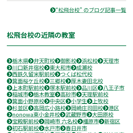
“松飛台校” のブログ記事一覧
松飛台校の近隣の教室
栃木県
弁天町校
御影校
浜松校
天理市
川口新井宿校
東大和市
成瀬校
西鉄久留米駅前校
つくば松代校
箕面桜ケ丘校
三郷校
厚木妻田北校
上本町駅前校
塚本駅前校
品川区
八王子市
稲城市
栃木教室
高砂市
天理駅前校
箕面小野原校
中央区
小学生
上牧校
杉並区
高岡広小路校
岡崎庄司田校
港区
nonowa東小金井校
武蔵野市
大田原校
宝殿駅前校
岡崎市 六名校
橿原市
新宿区
初石駅前校
水戸市
春日井市