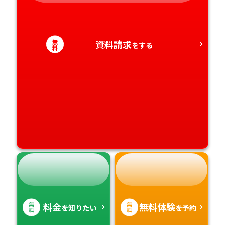
愛媛県
鹿児島県
無
資料請求
をする
高知県
沖縄県
料
無
無
料金
無料体験
を知りたい
を予約
料
料