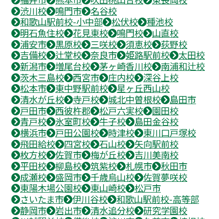
渋川校
鳴門市
名谷校
和歌山駅前校-小中部
松伏校
種池校
明石魚住校
花見東校
鳴門校
山直校
浦安市
黒原校
三咲校
須恵校
荻野校
吉備校
辻堂校
奈良市
姫路駅前校
太田校
新潟市
増尾台校
茅ヶ崎香川校
南浦和辻校
茨木三島校
西宮市
庄内校
深谷上校
松本市
東中野駅前校
星ヶ丘西山校
清水が丘校
寺戸校
城北中曽根校
島田市
戸田市
西彼杵郡
松戸六実校
園田校
青戸校
氷室町校
牛子校
島田金谷校
横浜市
戸田公園校
時津校
東川口戸塚校
飛田給校
四宮校
石山校
矢向駅前校
枚方校
佐賀市
梅が丘校
吉川美南校
平田校
柳島校
筑紫校
札幌市
秋田市
成瀬校
盛岡市
千歳烏山校
佐賀夢咲校
東陽木場公園校
東山崎校
松戸市
さいたま市
伊川谷校
和歌山駅前校-高等部
静岡市
岩出市
清水追分校
研究学園校