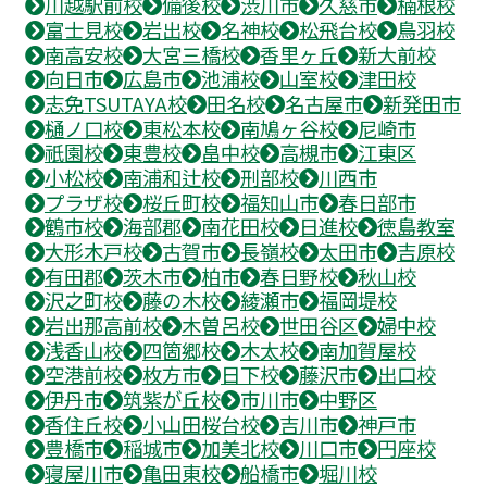
川越駅前校
備後校
渋川市
久慈市
楠根校
富士見校
岩出校
名神校
松飛台校
鳥羽校
南高安校
大宮三橋校
香里ヶ丘
新大前校
向日市
広島市
池浦校
山室校
津田校
志免TSUTAYA校
田名校
名古屋市
新発田市
樋ノ口校
東松本校
南鳩ヶ谷校
尼崎市
祇園校
東豊校
畠中校
高槻市
江東区
小松校
南浦和辻校
刑部校
川西市
プラザ校
桜丘町校
福知山市
春日部市
鶴市校
海部郡
南花田校
日進校
徳島教室
大形木戸校
古賀市
長嶺校
太田市
吉原校
有田郡
茨木市
柏市
春日野校
秋山校
沢之町校
藤の木校
綾瀬市
福岡堤校
岩出那高前校
木曽呂校
世田谷区
婦中校
浅香山校
四箇郷校
木太校
南加賀屋校
空港前校
枚方市
日下校
藤沢市
出口校
伊丹市
筑紫が丘校
市川市
中野区
香住丘校
小山田桜台校
吉川市
神戸市
豊橋市
稲城市
加美北校
川口市
円座校
寝屋川市
亀田東校
船橋市
堀川校