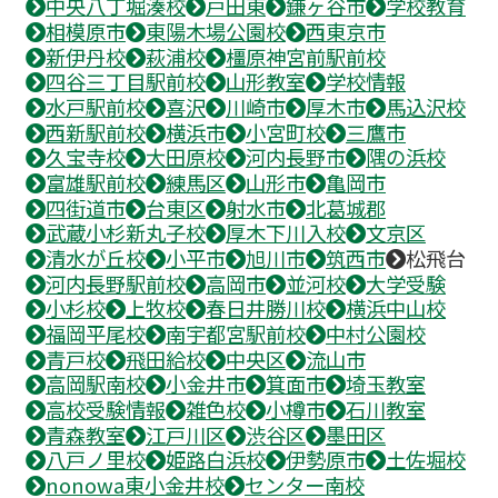
中央八丁堀湊校
戸田東
鎌ヶ谷市
学校教育
相模原市
東陽木場公園校
西東京市
新伊丹校
萩浦校
橿原神宮前駅前校
四谷三丁目駅前校
山形教室
学校情報
水戸駅前校
喜沢
川崎市
厚木市
馬込沢校
西新駅前校
横浜市
小宮町校
三鷹市
久宝寺校
大田原校
河内長野市
隅の浜校
富雄駅前校
練馬区
山形市
亀岡市
四街道市
台東区
射水市
北葛城郡
武蔵小杉新丸子校
厚木下川入校
文京区
清水が丘校
小平市
旭川市
筑西市
松飛台
河内長野駅前校
高岡市
並河校
大学受験
小杉校
上牧校
春日井勝川校
横浜中山校
福岡平尾校
南宇都宮駅前校
中村公園校
青戸校
飛田給校
中央区
流山市
高岡駅南校
小金井市
箕面市
埼玉教室
高校受験情報
雑色校
小樽市
石川教室
青森教室
江戸川区
渋谷区
墨田区
八戸ノ里校
姫路白浜校
伊勢原市
土佐堀校
nonowa東小金井校
センター南校