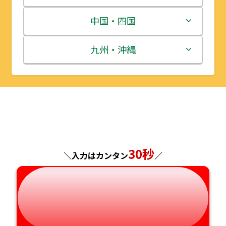
宮城県
群馬県
富山県
三重県
中国・四国
秋田県
埼玉県
石川県
滋賀県
鳥取県
九州・沖縄
山形県
千葉県
福井県
京都府
島根県
福岡県
福島県
東京都
山梨県
大阪府
岡山県
佐賀県
神奈川県
長野県
兵庫県
広島県
長崎県
30秒
＼入力はカンタン
／
岐阜県
奈良県
山口県
熊本県
静岡県
和歌山県
徳島県
大分県
愛知県
香川県
宮崎県