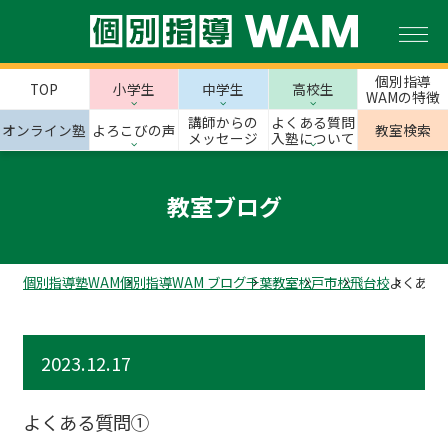
個別指導
TOP
小学生
中学生
高校生
WAMの特徴
講師からの
よくある質問
オンライン塾
よろこびの声
教室検索
メッセージ
入塾について
教室ブログ
個別指導塾WAM
個別指導WAM ブログ
千葉教室
松戸市
松飛台校
よくある
2023.12.17
よくある質問①