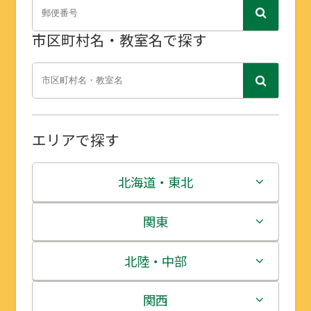
市区町村名・教室名で探す
エリアで探す
北海道・東北
北海道
関東
青森県
茨城県
北陸・中部
岩手県
栃木県
新潟県
関西