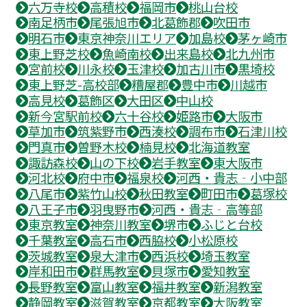
六万寺校
高積校
福岡市
桃山台校
南足柄市
尾張旭市
北葛飾郡
吹田市
明石市
東京神奈川エリア
加島校
茅ヶ崎市
東上野芝校
魚崎南校
出来島校
北九州市
宮前校
川永校
玉津校
加古川市
黒埼校
東上野芝-高校部
糟屋郡
豊中市
川越市
高見校
葛飾区
大田区
中山校
新今宮駅前校
六十谷校
姫路市
大阪市
草加市
筑紫野市
西湊校
調布市
石津川校
門真市
曽野木校
楠見校
北海道教室
諏訪森校
山の下校
岩手教室
東大阪市
河北校
府中市
福泉校
河西・貴志‐小中部
八尾市
紫竹山校
秋田教室
町田市
葛塚校
八王子市
羽曳野市
河西・貴志‐高等部
東京教室
神奈川教室
堺市
ふじと台校
千葉教室
高石市
西脇校
小松原校
茨城教室
泉大津市
西浜校
埼玉教室
岸和田市
群馬教室
貝塚市
愛知教室
長野教室
富山教室
福井教室
新潟教室
静岡教室
滋賀教室
京都教室
大阪教室