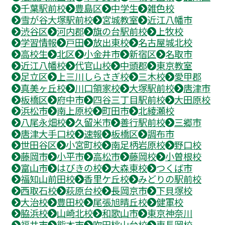
千葉駅前校
豊島区
中学生
雑色校
雪が谷大塚駅前校
宮城教室
近江八幡市
渋谷区
河内郡
旗の台駅前校
上牧校
学習情報
戸田
放出東校
名古屋城北校
高校生
北区
小金井市
新宿区
名取市
近江八幡校
代官山校
中頭郡
東京教室
足立区
上三川しらさぎ校
三木校
愛甲郡
真美ヶ丘校
川口領家校
大塚駅前校
唐津市
板橋区
府中市
四谷三丁目駅前校
大田原校
浜松市
南上原校
町田市
北綾瀬校
八尾永畑校
久留米市
善行駅前校
三郷市
唐津大手口校
速報
板橋区
調布市
世田谷区
小宮町校
南足柄岩原校
野口校
藤岡市
小平市
高松市
藤岡校
小曽根校
富山市
はびきの校
大森東校
つくば市
福知山前田校
香里ケ丘校
みどりの駅前校
西取石校
萩原台校
長岡京市
下貝塚校
大治校
豊田校
尾張旭晴丘校
健軍校
脇浜校
山崎北校
和歌山市
東京神奈川
福井市
熊本市
吹田桃山台校
東長岡校