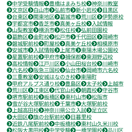
中学受験情報
豊橋はまみち校
神奈川教室
文京区
白山市
弘前市
新小岩校
目黒区
台東区
関東地区
葛城市
荒川区
伊勢原校
宇都宮市
香芝市
真美ヶ丘校
入試情報
山梨教室
横浜市
松任校
弘前田園校
葛飾区
金町校
松戸市
千代田区
岡崎市
磐城駅前校
町屋校
真美ケ丘校
相模原市
安城市
入試情報
上尾市
東陽木場公園校
星置駅前校
甲府市
揖保郡
東淵野辺校
高校情報
江戸川区
小山田桜台校
川崎市
六名校
阪急三国校
仙台市
岡崎市六名校
三重教室
安城はなのき校
東陽町
甲府アルプス通り校
豊島区
太子校
上越市
荒川区
江東区
代官山校
朝霞校
守谷市
堺市駅前校
板橋区
東村山市
松阪市
雪が谷大塚駅前校
千葉市
大塚駅前校
上越高田校
神奈川県公立入試
足立区
大田区
旗の台駅前校
日暮里校
近鉄八尾駅前校
中板橋校
東村山久米川校
松阪大黒田校
中学受験
一橋学園校
品川区