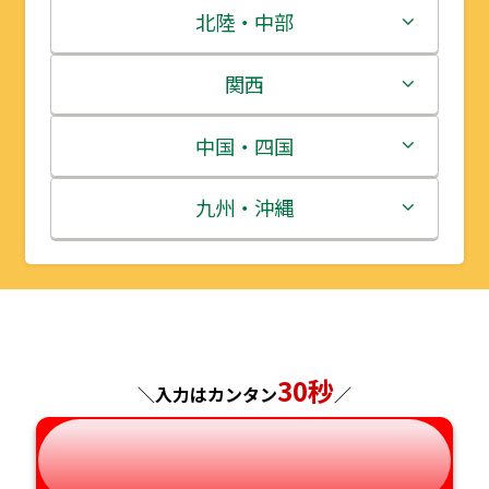
青森県
茨城県
北陸・中部
岩手県
栃木県
新潟県
関西
宮城県
群馬県
富山県
三重県
中国・四国
秋田県
埼玉県
石川県
滋賀県
鳥取県
九州・沖縄
山形県
千葉県
福井県
京都府
島根県
福岡県
福島県
東京都
山梨県
大阪府
岡山県
佐賀県
神奈川県
長野県
30秒
兵庫県
広島県
長崎県
＼入力はカンタン
／
岐阜県
奈良県
山口県
熊本県