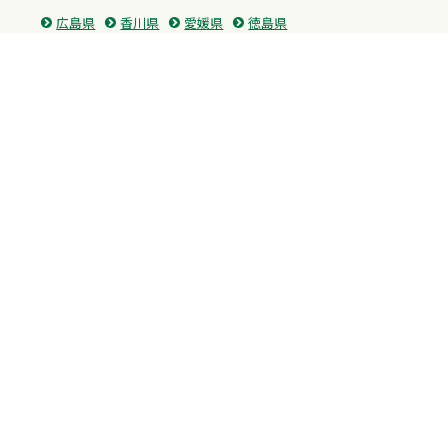
広島県
香川県
愛媛県
徳島県
九州・沖縄
福岡県
佐賀県
長崎県
熊本県
沖縄県
プライバシーポリシー
H.M.GROUP
WAMからのお知らせ
サイトマップ
自習室利用申込
成績保証制度 利用申込
Copyright © 2023 Whole Ability Making WAM. All Rights Reserved.