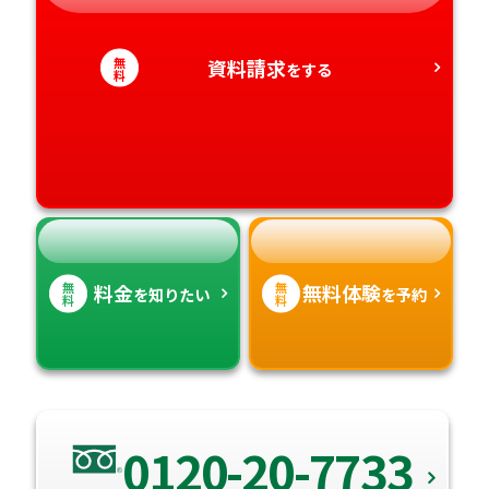
静岡県
和歌山県
徳島県
大分県
無
資料請求
をする
愛知県
料
香川県
宮崎県
愛媛県
鹿児島県
高知県
沖縄県
無
無
料金
無料体験
を知りたい
を予約
料
料
0120-20-7733