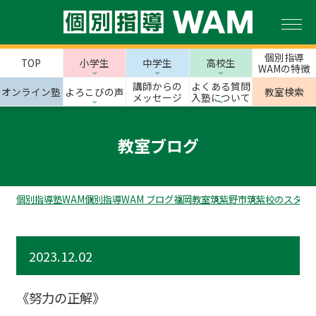
個別指導
TOP
小学生
中学生
高校生
WAMの特徴
講師からの
よくある質問
オンライン塾
よろこびの声
教室検索
メッセージ
入塾について
教室ブログ
個別指導塾WAM
個別指導WAM ブログ
福岡教室
筑紫野市
筑紫校のスタッ
2023.12.02
《努力の正解》