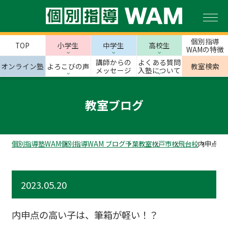
個別指導
TOP
小学生
中学生
高校生
WAMの特徴
講師からの
よくある質問
オンライン塾
よろこびの声
教室検索
メッセージ
入塾について
教室ブログ
個別指導塾WAM
個別指導WAM ブログ
千葉教室
松戸市
松飛台校
内申点の
2023.05.20
内申点の高い子は、筆箱が軽い！？