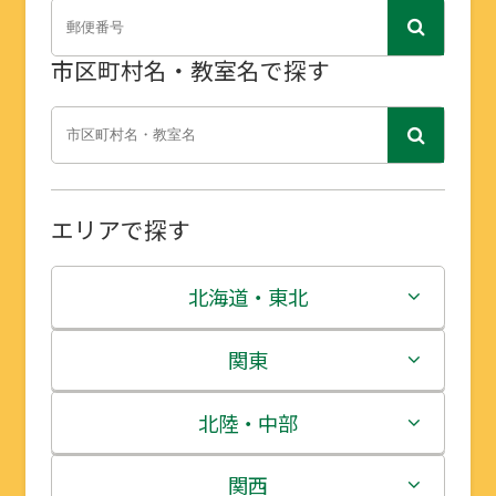
市区町村名・教室名で探す
エリアで探す
北海道・東北
北海道
関東
青森県
茨城県
北陸・中部
岩手県
栃木県
新潟県
関西