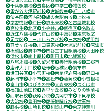
千葉駅前校
豊島区
中学生
雑色校
雪が谷大塚駅前校
宮城教室
近江八幡市
渋谷区
河内郡
旗の台駅前校
上牧校
学習情報
戸田
放出東校
名古屋城北校
高校生
北区
小金井市
新宿区
名取市
近江八幡校
代官山校
中頭郡
東京教室
足立区
上三川しらさぎ校
三木校
愛甲郡
真美ヶ丘校
川口領家校
大塚駅前校
唐津市
板橋区
府中市
四谷三丁目駅前校
大田原校
浜松市
南上原校
町田市
北綾瀬校
八尾永畑校
久留米市
善行駅前校
三郷市
唐津大手口校
速報
板橋区
調布市
世田谷区
小宮町校
南足柄岩原校
野口校
藤岡市
小平市
高松市
藤岡校
小曽根校
富山市
はびきの校
大森東校
つくば市
福知山前田校
香里ケ丘校
みどりの駅前校
西取石校
萩原台校
長岡京市
下貝塚校
大治校
豊田校
尾張旭晴丘校
健軍校
脇浜校
山崎北校
和歌山市
東京神奈川