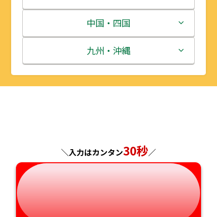
宮城県
群馬県
富山県
三重県
中国・四国
秋田県
埼玉県
石川県
滋賀県
鳥取県
九州・沖縄
山形県
千葉県
福井県
京都府
島根県
福岡県
福島県
東京都
山梨県
大阪府
岡山県
佐賀県
神奈川県
長野県
兵庫県
広島県
長崎県
30秒
＼入力はカンタン
／
岐阜県
奈良県
山口県
熊本県
静岡県
和歌山県
徳島県
大分県
愛知県
香川県
宮崎県