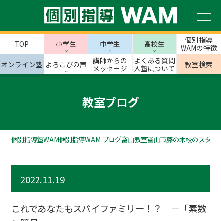
個別指導
TOP
小学生
中学生
高校生
WAMの特徴
講師からの
よくある質問
オンライン塾
よろこびの声
教室検索
メッセージ
入塾について
教室ブログ
個別指導塾WAM
個別指導WAM ブログ
富山教室
富山市
藤の木校のスタッ
2022.11.19
これであなたもスパイファミリー！？ －「素数