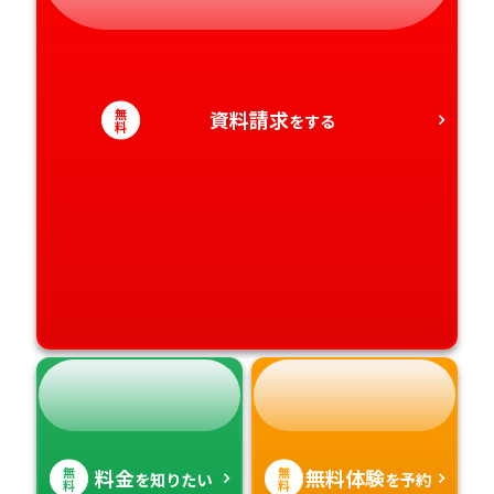
香川県
宮崎県
愛媛県
鹿児島県
無
資料請求
をする
高知県
沖縄県
料
無
無
料金
無料体験
を知りたい
を予約
料
料