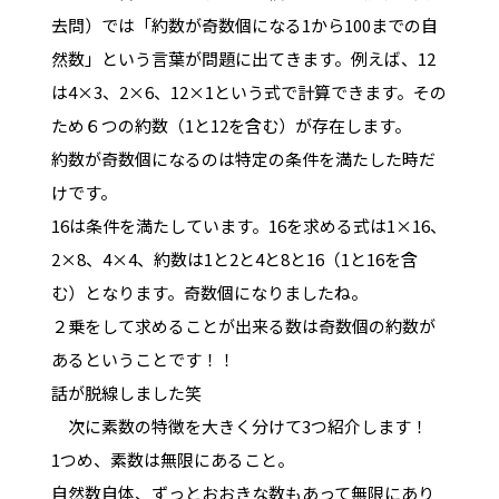
去問）では「約数が奇数個になる1から100までの自
然数」という言葉が問題に出てきます。例えば、12
は4×3、2×6、12×1という式で計算できます。その
ため６つの約数（1と12を含む）が存在します。
約数が奇数個になるのは特定の条件を満たした時だ
けです。
16は条件を満たしています。16を求める式は1×16、
2×8、4×4、約数は1と2と4と8と16（1と16を含
む）となります。奇数個になりましたね。
２乗をして求めることが出来る数は奇数個の約数が
あるということです！！
話が脱線しました笑
次に素数の特徴を大きく分けて3つ紹介します！
1つめ、素数は無限にあること。
自然数自体、ずっとおおきな数もあって無限にあり