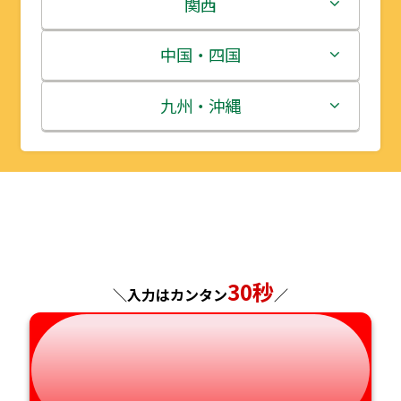
栃木県
新潟県
関西
宮城県
群馬県
富山県
三重県
中国・四国
秋田県
埼玉県
石川県
滋賀県
鳥取県
九州・沖縄
山形県
千葉県
福井県
京都府
島根県
福岡県
福島県
東京都
山梨県
大阪府
岡山県
佐賀県
神奈川県
長野県
兵庫県
広島県
長崎県
30秒
＼入力はカンタン
／
岐阜県
奈良県
山口県
熊本県
静岡県
和歌山県
徳島県
大分県
愛知県