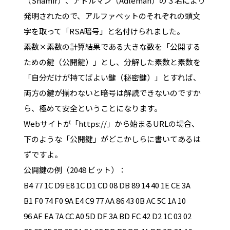
（Shamir）、アドルマン（Adleman）の３名により
発明されたので、アルファベットのそれぞれの頭文
字を取って「RSA暗号」と名付けられました。
素数×素数の計算結果である大きな数を「公開する
ための鍵（公開鍵）」とし、分解した素数と素数を
「自分だけが持てばよい鍵（秘密鍵）」とすれば、
両方の鍵が揃わないと暗号は解読できないのですか
ら、極めて安全ということになります。
Webサイトが「https://」から始まるURLの場合、
下のような「公開鍵」がどこかしらに書いてあるは
ずですよ。
公開鍵の例（2048 ビット）：
B4 77 1C D9 E8 1C D1 CD 08 DB 89 14 40 1E CE 3A
B1 F0 74 F0 9A E4 C9 77 AA 86 43 0B AC 5C 1A 10
96 AF EA 7A CC A0 5D DF 3A BD FC 42 D2 1C 03 02