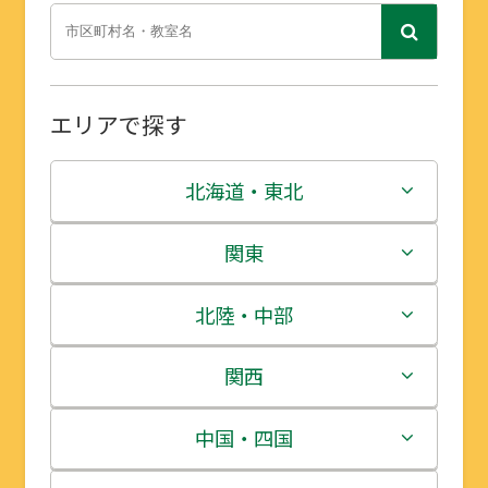
エリアで探す
北海道・東北
北海道
関東
青森県
茨城県
北陸・中部
岩手県
栃木県
新潟県
関西
宮城県
群馬県
富山県
三重県
中国・四国