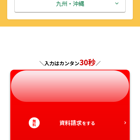
秋田県
埼玉県
石川県
滋賀県
鳥取県
九州・沖縄
山形県
千葉県
福井県
京都府
島根県
福岡県
福島県
東京都
山梨県
大阪府
岡山県
佐賀県
神奈川県
長野県
兵庫県
広島県
長崎県
30秒
＼入力はカンタン
／
岐阜県
奈良県
山口県
熊本県
静岡県
和歌山県
徳島県
大分県
愛知県
香川県
宮崎県
無
資料請求
をする
愛媛県
鹿児島県
料