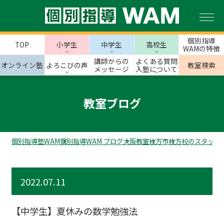
個別指導
TOP
小学生
中学生
高校生
WAMの特徴
講師からの
よくある質問
オンライン塾
よろこびの声
教室検索
メッセージ
入塾について
教室ブログ
個別指導塾WAM
個別指導WAM ブログ
大阪教室
枚方市
枚方校のスタッフ
2022.07.11
【中学生】夏休みの数学勉強法