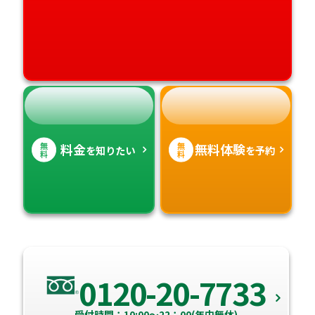
高知県
沖縄県
無
無
料金
無料体験
を知りたい
を予約
料
料
0120-20-7733
受付時間：10:00～22：00(年中無休)