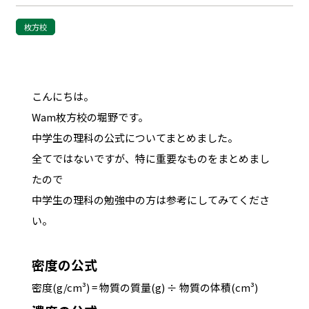
枚方校
こんにちは。
Wam枚方校の堀野です。
中学生の理科の公式についてまとめました。
全てではないですが、特に重要なものをまとめまし
たので
中学生の理科の勉強中の方は参考にしてみてくださ
い。
密度の公式
密
度
(
g
/
c
m³
)
=
物
質
の
質
量
(
g
) ÷
物
質
の
体
積
(
c
m
³
)