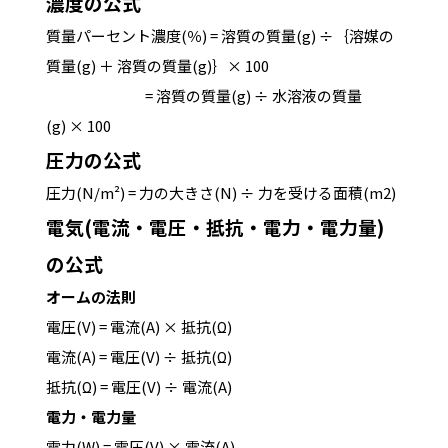
濃度の公式
質
量
パ
ー
セ
ン
ト
濃
度
(
％
)
=
溶
質
の
質
量
(
g
) ÷｛
溶
媒
の
質
量
(
g
)
＋
溶
質
の
質
量
(
g)
｝
×
100
=
溶
質
の
質
量
(
g
) ÷
水
溶
液
の
質
量
(
g
)
×
100
圧力の公式
圧
力
(N/m
²
)
=
力
の
大
き
さ
(
N
) ÷
力
を
受
け
る
面
積
(
m
2
)
電気(電流・電圧・抵抗・電力・電力量)
の公式
オームの法則
電
圧
(
V
)
=
電
流
(
A
)
×
抵
抗
(
Ω
)
電
流
(
A
)
=
電
圧
(
V
) ÷
抵
抗
(
Ω
)
抵
抗
(
Ω
)
=
電
圧
(
V
) ÷
電
流
(
A
)
電力・電力量
電
力
(
W
)
=
電
圧
(
V
)
×
電
流
(
A
)