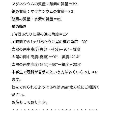
マ
グ
ネ
シ
ウ
ム
の
質
量
：
酸
素
の
質
量
＝
3
:
2
銅
の
質
量
：
マ
グ
ネ
シ
ウ
ム
の
質
量
＝
8
:
3
酸
素
の
質
量
：
水
素
の
質
量
＝
8
:
1
星の動き
1
時
間
あ
た
り
に
星
の
進
む
角
度
＝
15
°
同
時
刻
で
の
1
ヶ
月
あ
た
り
に
星
の
進
む
角
度
＝
30
°
太
陽
の
南
中
高
度
(
春
分
・
秋
分
)
＝
90
°
－
緯
度
太
陽
の
南
中
高
度
(
夏
至
)
＝
90
°
－
緯
度
+
23.4
°
太
陽
の
南
中
高
度
(
冬
至
)
＝
90
°
－
緯
度
－
23.4
°
中学生で理科が苦手だという方は多くいらっしゃい
ます。
悩んでおられるようであればWam枚方校にご相談く
ださい。
お待ちしております。
・・・・・・・・・・・・・・・・・・・・・・・