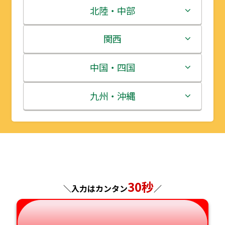
青森県
茨城県
北陸・中部
岩手県
栃木県
新潟県
関西
宮城県
群馬県
富山県
三重県
中国・四国
秋田県
埼玉県
石川県
滋賀県
鳥取県
九州・沖縄
山形県
千葉県
福井県
京都府
島根県
福岡県
福島県
東京都
山梨県
大阪府
岡山県
佐賀県
神奈川県
長野県
兵庫県
広島県
長崎県
30秒
＼入力はカンタン
／
岐阜県
奈良県
山口県
熊本県