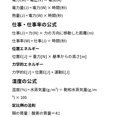
電
力
量
(
J
)
=
電
力
(
W
)
×
時
間
(
秒
)
熱
量
(
J
)
=
電
力
(
W
)
×
時
間
(
秒
)
仕事・仕事率の公式
仕
事
(
J
)
=
力
(
N
)
×
力
の
方
向
に
移
動
し
た
距
離
(
m
)
仕
事
率
(
W
)
=
仕
事
(
J
) ÷
時
間
(
秒
)
位置エネルギー
位
置
E
[
J
]
＝
重
力
[
N
]
×
基
準
か
ら
の
高
さ
[
m
]
力学的エネルギー
力
学
的
E
[
J
]
=
位
置
E
[
J
]
+
運
動
E
[
J
]
湿度の公式
湿
度
(
％
)
=
水
蒸
気
量
(
g
/
m
³
) ÷
飽
和
水
蒸
気
量
(
g
/
m
³
)
×
100
定比例の法則
銅
の
質
量
：
酸
素
の
質
量
＝
4
:
1