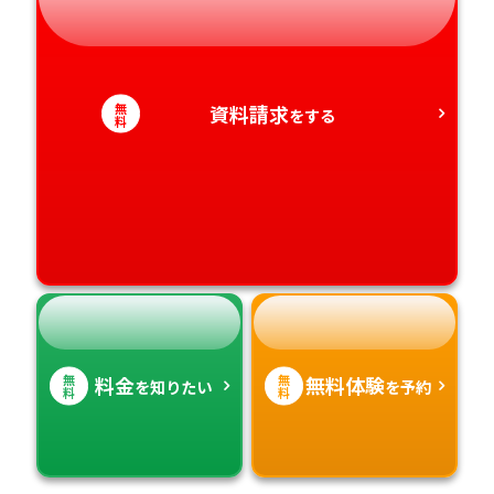
静岡県
和歌山県
徳島県
大分県
愛知県
香川県
宮崎県
無
資料請求
をする
料
愛媛県
鹿児島県
高知県
沖縄県
無
無
料金
無料体験
を知りたい
を予約
料
料