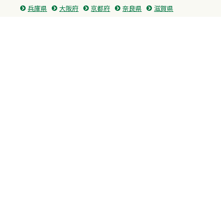
兵庫県
大阪府
京都府
奈良県
滋賀県
三重県
和歌山県
中国・四国
広島県
香川県
愛媛県
徳島県
九州・沖縄
福岡県
佐賀県
長崎県
熊本県
沖縄県
プライバシーポリシー
H.M.GROUP
WAMからのお知らせ
サイトマップ
自習室利用申込
成績保証制度 利用申込