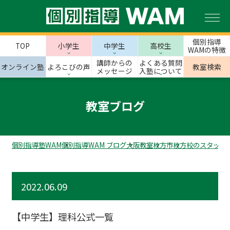
個別指導
TOP
小学生
中学生
高校生
WAMの特徴
講師からの
よくある質問
オンライン塾
よろこびの声
教室検索
メッセージ
入塾について
教室ブログ
個別指導塾WAM
個別指導WAM ブログ
大阪教室
枚方市
枚方校のスタッフ
2022.06.09
【中学生】理科公式一覧