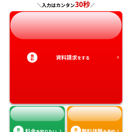
30秒
＼入力はカンタン
／
岐阜県
奈良県
山口県
熊本県
静岡県
和歌山県
徳島県
大分県
愛知県
香川県
宮崎県
無
資料請求
をする
料
愛媛県
鹿児島県
高知県
沖縄県
無
無
料金
無料体験
を知りたい
を予約