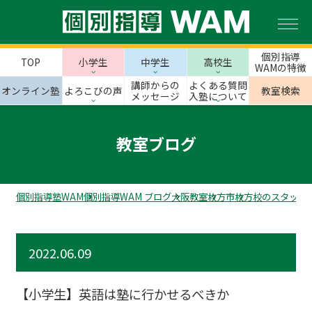
個別指導
TOP
小学生
中学生
高校生
WAMの特徴
講師からの
よくある質問
オンライン塾
よろこびの声
教室検索
メッセージ
入塾について
教室ブログ
個別指導塾WAM
個別指導WAM ブログ
大阪教室
枚方市
枚方校のスタッフ
2022.06.09
【小学生】英語は塾に行かせるべきか