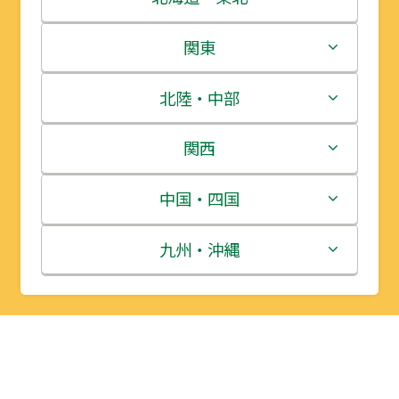
北海道
関東
青森県
茨城県
北陸・中部
岩手県
栃木県
新潟県
関西
宮城県
群馬県
富山県
三重県
中国・四国
秋田県
埼玉県
石川県
滋賀県
鳥取県
九州・沖縄
山形県
千葉県
福井県
京都府
島根県
福岡県
福島県
東京都
山梨県
大阪府
岡山県
佐賀県
神奈川県
長野県
兵庫県
広島県
長崎県