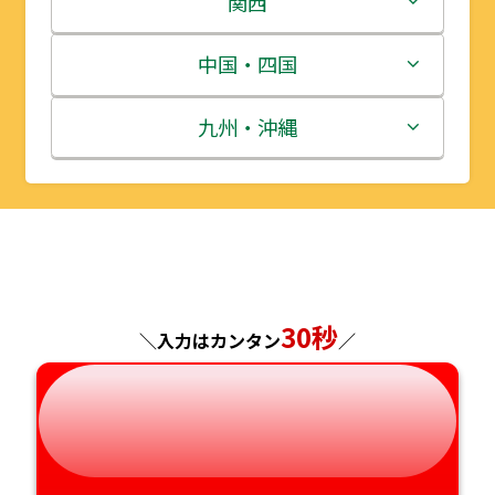
関西
宮城県
群馬県
富山県
三重県
中国・四国
秋田県
埼玉県
石川県
滋賀県
鳥取県
九州・沖縄
山形県
千葉県
福井県
京都府
島根県
福岡県
福島県
東京都
山梨県
大阪府
岡山県
佐賀県
神奈川県
長野県
兵庫県
広島県
長崎県
30秒
＼入力はカンタン
／
岐阜県
奈良県
山口県
熊本県
静岡県
和歌山県
徳島県
大分県
愛知県
香川県
宮崎県