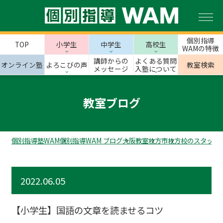
個別指導
TOP
小学生
中学生
高校生
WAMの特徴
講師からの
よくある質問
オンライン塾
よろこびの声
教室検索
メッセージ
入塾について
教室ブログ
個別指導塾WAM
個別指導WAM ブログ
大阪教室
枚方市
枚方校のスタッフ
2022.06.05
【小学生】国語の文章を読ませるコツ