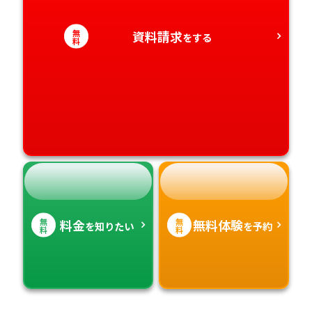
無
資料請求
愛媛県
鹿児島県
をする
料
高知県
沖縄県
無
無
料金
無料体験
を知りたい
を予約
料
料