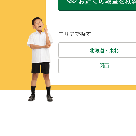
お近くの教室を検
エリアで探す
北海道・東北
北海道
関西
青森県
三重県
岩手県
滋賀県
宮城県
京都府
秋田県
大阪府