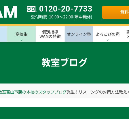
0120-20-7733
無料
受付時間 10:00～22:00(年中無休)
個別指導
高校生
オンライン塾
よろこびの声
WAMの特徴
教室ブログ
教室
富山市
藤の木校のスタッフブログ
先生！リスニングの対策方法教え