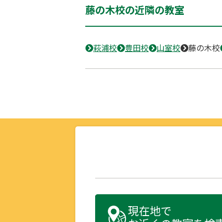
藤の木校の近隣の教室
萩浦校
豊田校
山室校
藤の木校
現在地で