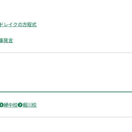
ドレイクの方程式
事発言
婦中校
堀川校