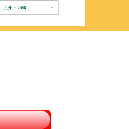
新潟県
九州・沖縄
富山県
福岡県
石川県
佐賀県
福井県
長崎県
山梨県
熊本県
長野県
大分県
岐阜県
宮崎県
静岡県
鹿児島県
愛知県
沖縄県