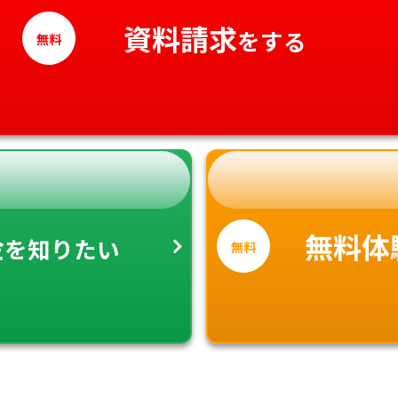
高知県
資料請求
をする
無料
金
無料体
を知りたい
無料