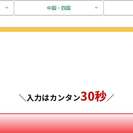
茨城県
中国・四国
栃木県
鳥取県
群馬県
島根県
埼玉県
岡山県
千葉県
広島県
東京都
山口県
30秒
神奈川県
徳島県
＼入力はカンタン
／
香川県
愛媛県