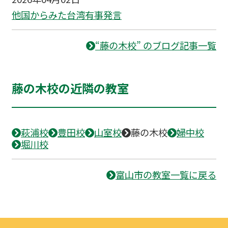
他国からみた台湾有事発言
“藤の木校” のブログ記事一覧
藤の木校の近隣の教室
萩浦校
豊田校
山室校
藤の木校
婦中校
堀川校
富山市の教室一覧に戻る