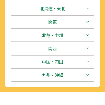
北海道・東北
北海道
関東
青森県
茨城県
北陸・中部
岩手県
栃木県
新潟県
関西
宮城県
群馬県
富山県
三重県
中国・四国
秋田県
埼玉県
石川県
滋賀県
鳥取県
九州・沖縄
山形県
千葉県
福井県
京都府
島根県
福岡県
福島県
東京都
山梨県
大阪府
岡山県
佐賀県