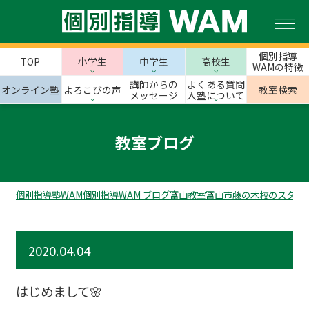
個別指導
TOP
小学生
中学生
高校生
WAMの特徴
講師からの
よくある質問
オンライン塾
よろこびの声
教室検索
メッセージ
入塾について
教室ブログ
個別指導塾WAM
個別指導WAM ブログ
富山教室
富山市
藤の木校のスタッ
2020.04.04
はじめまして🌸