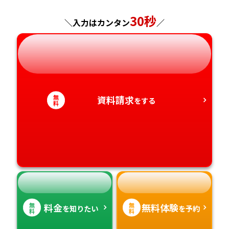
神奈川県
長野県
兵庫県
30秒
広島県
長崎県
＼入力はカンタン
／
岐阜県
奈良県
山口県
熊本県
静岡県
和歌山県
徳島県
大分県
無
資料請求
をする
愛知県
香川県
宮崎県
料
愛媛県
鹿児島県
高知県
沖縄県
無
無
料金
無料体験
を知りたい
を予約
料
料