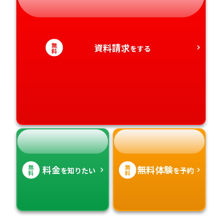
静岡県
和歌山県
徳島県
大分県
愛知県
香川県
宮崎県
無
資料請求
をする
料
愛媛県
鹿児島県
高知県
沖縄県
無
無
料金
無料体験
を知りたい
を予約
料
料