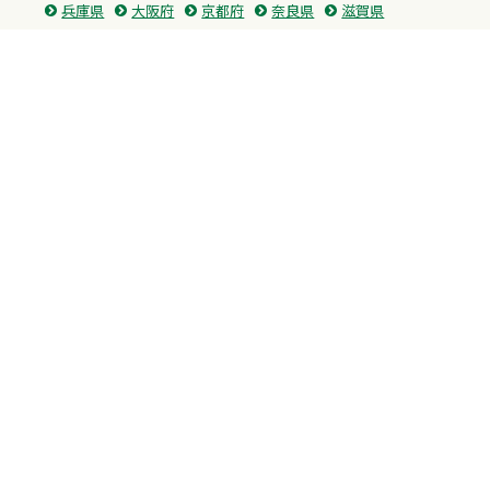
兵庫県
大阪府
京都府
奈良県
滋賀県
三重県
和歌山県
中国・四国
広島県
香川県
愛媛県
徳島県
九州・沖縄
福岡県
佐賀県
長崎県
熊本県
沖縄県
プライバシーポリシー
H.M.GROUP
WAMからのお知らせ
サイトマップ
自習室利用申込
成績保証制度 利用申込