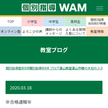
個別指導
TOP
小学生
中学生
高校生
WAMの特徴
講師からの
よくある質問
オンライン塾
よろこびの声
教室検索
メッセージ
入塾について
教室ブログ
個別指導塾WAM
個別指導WAM ブログ
富山教室
富山市
藤の木校のスタッ
2020.03.18
🌸合格速報🌸