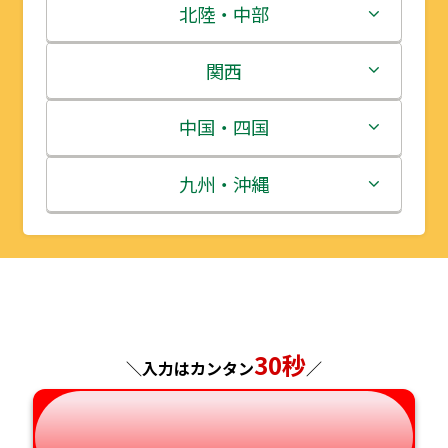
青森県
茨城県
北陸・中部
岩手県
栃木県
新潟県
関西
宮城県
群馬県
富山県
三重県
中国・四国
秋田県
埼玉県
石川県
滋賀県
鳥取県
九州・沖縄
山形県
千葉県
福井県
京都府
島根県
福岡県
福島県
東京都
山梨県
大阪府
岡山県
佐賀県
神奈川県
長野県
兵庫県
広島県
長崎県
30秒
＼入力はカンタン
／
岐阜県
奈良県
山口県
熊本県