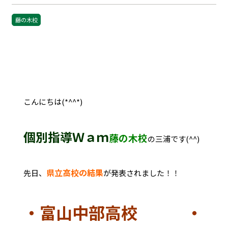
藤の木校
こんにちは(*^^*)
個別指導Ｗａｍ
藤の木校
の三浦です(^^)
県立高校の結果
先日、
が発表されました！！
・富山中部高校 ・