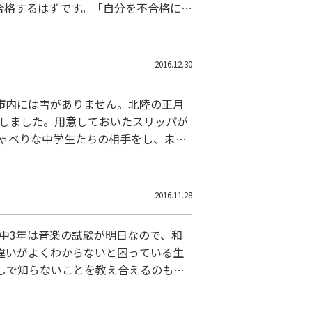
合格するはずです。「自分を不合格にす
う。学校の実力テストを受けるような
高校入
2016.12.30
市内には雪がありません。北陸の正月
了しました。用意しておいたスリッパが
ゃべりな中学生たちの相手をし、未だ
みを聞き…、気が付くともう正月が目の
に出会い
2016.11.28
中3年は音楽の試験が明日なので、和
違いがよくわからないと困っている生
うしで知らないことを教え合えるのも、
すから、「知らない」ことは恥ではあり