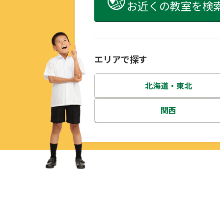
お近くの教室を検
エリアで探す
北海道・東北
北海道
関西
青森県
三重県
岩手県
滋賀県
宮城県
京都府
秋田県
大阪府