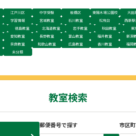
江戸川区
中学受験
板橋区
東陽木場公園校
大田
学習情報
宮城教室
石川教室
松飛台
西新駅
徳島教室
北海道教室
岩手教室
秋田教室
東
愛知教室
長野教室
富山教室
福井教室
新潟
奈良教室
和歌山教室
広島教室
香川教室
福岡
未分類
教室検索
郵便番号で探す
市区町