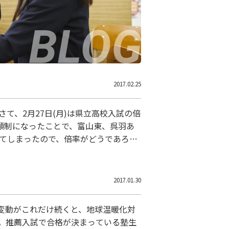
2017.02.25
て、2月27日(月)は県立高校入試の倍
願制になったことで、富山東、呉羽あ
してしまったので、倍率がどうであろう
しいものです。 県立高校入試まであと
2017.01.30
変動がこれだけ続くと、地球温暖化対
。推薦入試で合格が決まっている塾生