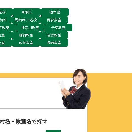
原校
東陽町
栃木県
前校
岡崎市 六名校
青森教室
京教室
神奈川教室
千葉教室
教室
静岡教室
滋賀教室
教室
佐賀教室
長崎教室
村名・教室名で探す