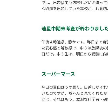
では、出題傾向も内容もだいぶ違って
な問題を出題していた高校が、独創的、
指す気概と、自校の教育に対する矜持
す。……時々、独創的過ぎるのもありま
速星中期末考査が終わりまし
午後４時過ぎ、静かです。昨日まで自
た安心感と解放感で、中３は放課後の
日だけ。中３生は、明日から受験に向
半年後の受験校決定が大きく変わりま
れます。 「一度死んで来い！今日ま
スーパーマース
今日の富山はうす曇り。日差しがそれ
いたのですが、ちゃんと見てくれたか
けば、それはもう、立派な科学者・研
は、昨年度の金沢大学附属高校の入試