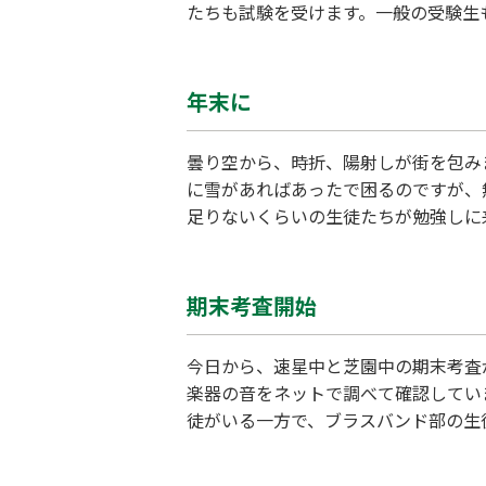
たちも試験を受けます。一般の受験生
るような高校なら、その程度の高校な
気持ちで、リラックスして受けて欲し
年末に
曇り空から、時折、陽射しが街を包み
に雪があればあったで困るのですが、
足りないくらいの生徒たちが勉強しに
に能天気な中3をりつけ、受験校が決
前です。 婦中校が開校してから二度
期末考査開始
今日から、速星中と芝園中の期末考査
楽器の音をネットで調べて確認してい
徒がいる一方で、ブラスバンド部の生
塾の利点であり、塾生たちにとっての
ません。しかし、「知らない」ことを