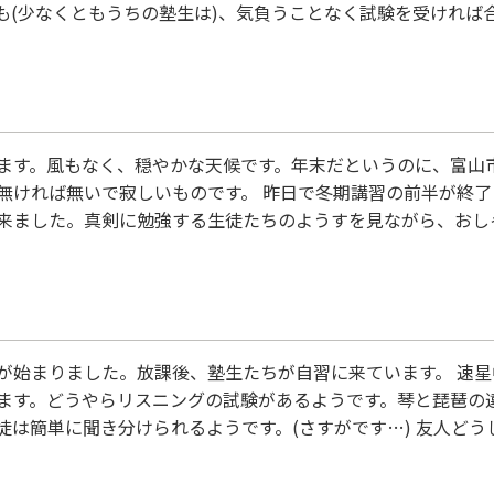
も(少なくともうちの塾生は)、気負うことなく試験を受ければ
のだから、入学する必要はない。」くらいの強気でいきましょ
いものです。 何より大切なのは、その後の過ごし方です。私立
ます。風もなく、穏やかな天候です。年末だというのに、富山
無ければ無いで寂しいものです。 昨日で冬期講習の前半が終
来ました。真剣に勉強する生徒たちのようすを見ながら、おし
まらない高3の相談に乗り、近づく受験に不安がる保護者の悩
目の正月。矢の如く過ぎ去る光陰のなかで、今年も多くの人たち
が始まりました。放課後、塾生たちが自習に来ています。 速星
ます。どうやらリスニングの試験があるようです。琴と琵琶の
徒は簡単に聞き分けられるようです。(さすがです…) 友人ど
楽しみなようです。 思えば、すべてを知る人間はいないので
「知りたい」と思うことが大切だと思います。