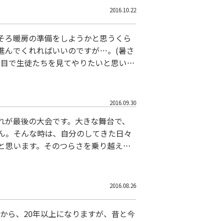
2016.10.22
そろ暖房の準備をしようかと思うくら
進んでくれればいいのですが…。(暑さ
い目で生徒たちを見てやりたいと思いま
す。全県的に行われるこのテストで、中
 婦中
2016.09.30
れが最後の大会です。大きな舞台で、
ん。そんな時は、自分のしてきた日々
と思います。そのつらさを乗り越え、
間たちと迎えるひと時を想って、眠っ
こんなふうに
2016.08.26
から、20年以上になりますが、昔と今