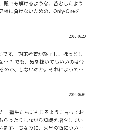
は、誰でも解けるような、苔むしたよう
に負けないための、Only-Oneを目
。」と、入試問題が主張しているので
2016.06.29
です。 期末考査が終了し、ほっとし
な…？ でも、気を抜いてもいいのは今
するのか、しないのか。それによって、
う。 高校時代の恩師の言葉が思い出さ
生の
2016.06.04
した。塾生たちにも見るように言ってお
もらったりしながら知識を増やしてい
います。 ちなみに、火星の衝について