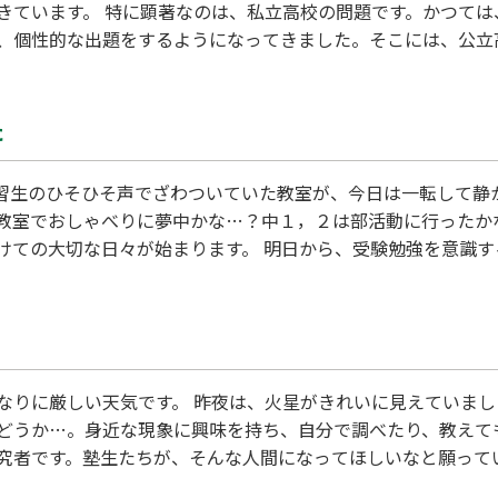
きています。 特に顕著なのは、私立高校の問題です。かつて
個性的な出題をするようになってきました。そこには、公立高校
が見えるような気がします。「我が校はこのような学校である
すが…̷…
た
習生のひそひそ声でざわついていた教室が、今日は一転して静か
教室でおしゃべりに夢中かな…？中１，２は部活動に行ったか
けての大切な日々が始まります。 明日から、受験勉強を意識
す。それは、それぞれの人生を決定するといってもいいでしょ
での怠惰な自分の精神を殺して、生まれ変わって来い！」 受験
なりに厳しい天気です。 昨夜は、火星がきれいに見えていま
どうか…。身近な現象に興味を持ち、自分で調べたり、教えて
究者です。塾生たちが、そんな人間になってほしいなと願って
問題になっています。