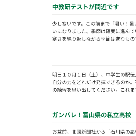
中教研テストが間近です
少し寒いです。この前まで「暑い！暑
いになりました。季節は確実に進んで
寒さを繰り返しながら季節は進むもの
すが。 しかし、目先のことを無視す
３受験生の受験校がほぼ見えてきます
明日１０月１日（土）、中学生の駅伝
自分の力をどれだけ発揮できるのか。
の練習を思い出してください。これま
仲間たちとともに過ごしてきた日々を
てください。悔いが残らないように、
ガンバレ！富山県の私立高校
お盆前、北國新聞社から「石川県の高