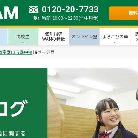
0120-20-7733
無料
受付時間 10:00～22:00(年中無休)
個別指導
高校生
オンライン塾
よろこびの声
WAMの特徴
教室
富山市
婦中校
13ページ目