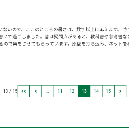
いないので、ここのところの暑さは、数字以上に応えます。 さ
書いて過ごしました。昔は疑問点があると、教科書や参考書な
るので楽をさせてもらっています。原稿を打ち込み、ネットを
は塾生たちの行動とほとんど同じ)、何とか締め切りに間に合わ
ありますか？国立高専はまだしも、国立大学の附属高校や私立
13 / 15
...
11
12
13
14
15