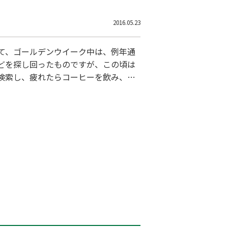
2016.05.23
て、ゴールデンウイーク中は、例年通
どを探し回ったものですが、この頃は
検索し、疲れたらコーヒーを飲み、い
せました。 ところで、皆さんは公立高
高校の問