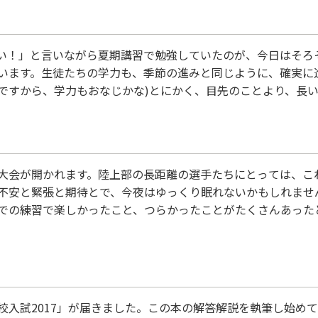
い！」と言いながら夏期講習で勉強していたのが、今日はそろ
います。生徒たちの学力も、季節の進みと同じように、確実に
ですから、学力もおなじかな)とにかく、目先のことより、長
るわけにもいきません。１１月８，９日は中教研学力テストで
。このテストが悪かったら、学校の面談でどんな話になるか…。
大会が開かれます。陸上部の長距離の選手たちにとっては、こ
不安と緊張と期待とで、今夜はゆっくり眠れないかもしれませ
での練習で楽しかったこと、つらかったことがたくさんあった
思い出してください。そして、明日は、つらいレースの後で仲
これまでの練習の成果を精一杯発揮することを願っています。 
校入試2017」が届きました。この本の解答解説を執筆し始めて