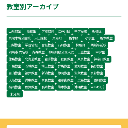
教室別アーカイブ
かせられるように学習のサポートをいたします。
来年も引き続きよろしくお願いいたします。 みな
さん、よいお年をお迎えください。 お問い合わ
せはこちら↓ 〒270-2223
山形教室
高校生
学校教育
江戸川区
中学受験
板橋区
東陽木場公園校
大田原校
東陽町
栃木県
小学生
栃木教室
山梨教室
学習情報
宮城教室
石川教室
松飛台
西新駅前校
岡崎市 六名校
青森教室
神奈川県公立入試
三重教室
中学生
徳島教室
北海道教室
岩手教室
秋田教室
東京教室
神奈川教室
千葉教室
茨城教室
埼玉教室
群馬教室
愛知教室
長野教室
富山教室
福井教室
新潟教室
静岡教室
滋賀教室
京都教室
大阪教室
兵庫教室
奈良教室
和歌山教室
広島教室
香川教室
福岡教室
佐賀教室
長崎教室
熊本教室
沖縄教室
WAM公式
未分類