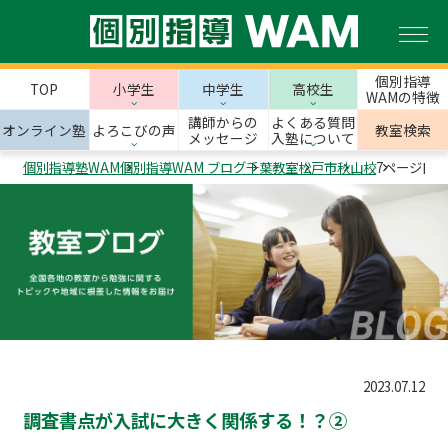
個別指導
TOP
小学生
中学生
高校生
WAMの特徴
講師からの
よくある質問
オンライン塾
よろこびの声
教室検索
メッセージ
入塾について
個別指導塾WAM
個別指導WAM ブログ
千葉教室
松戸市
秋山校
7ページ目
2023.07.12
調査書点が入試に大きく関係する！？➁