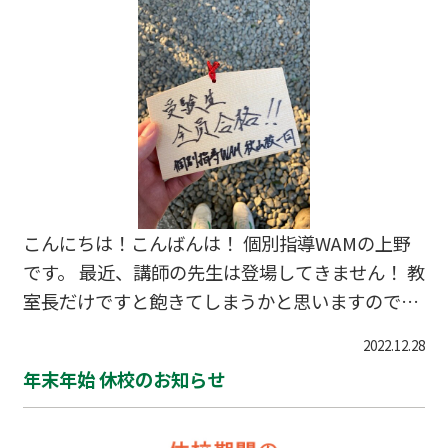
「何個もらえるか勝負しようぜ！」と意気込んで
いました笑 結果ですが・・・ ※この画像は当日
だけです！笑 次の日、高校生からももらいました
からね！？ どうやら、中２の女子生徒には競り
勝ったようです👏 「教室長という立…
こんにちは！こんばんは！ 個別指導WAMの上野
です。 最近、講師の先生は登場してきません！ 教
室長だけですと飽きてしまうかと思いますのでま
た登場してもらえますねm(__)m さて、早いも
2022.12.28
のでもう1月が終わろうとしています。 この前ま
年末年始 休校のお知らせ
で年末年始だと騒いでいたのに・・・という感じ
です 😯 年末年始にしたことを少しお話しようと
思います！ タイトルにもありますが 色々と個人