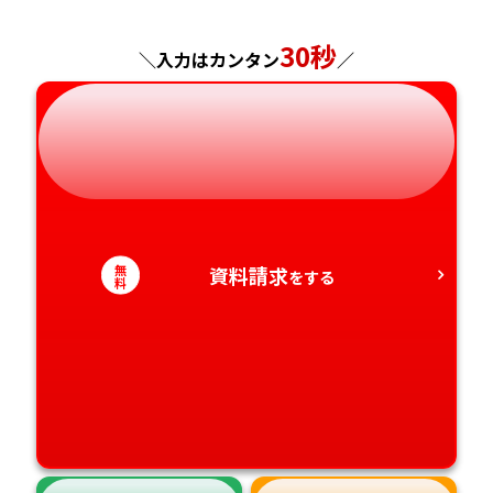
神奈川県
長野県
兵庫県
広島県
長崎県
30秒
＼入力はカンタン
／
岐阜県
奈良県
山口県
熊本県
静岡県
和歌山県
徳島県
大分県
愛知県
香川県
宮崎県
愛媛県
鹿児島県
無
資料請求
をする
料
高知県
沖縄県