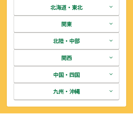
北海道・東北
北海道
関東
青森県
茨城県
北陸・中部
岩手県
栃木県
新潟県
関西
宮城県
群馬県
富山県
三重県
中国・四国
秋田県
埼玉県
石川県
滋賀県
鳥取県
九州・沖縄
山形県
千葉県
福井県
京都府
島根県
福岡県
福島県
東京都
山梨県
大阪府
岡山県
佐賀県