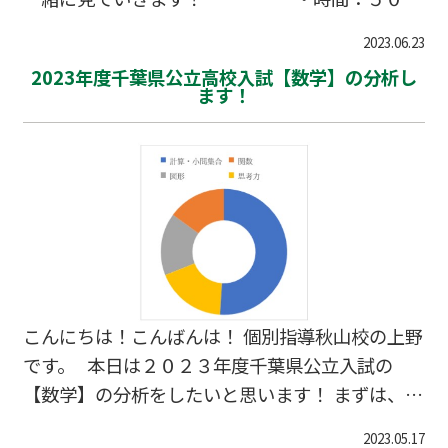
(なかなか時間が少ない・・・) ・新出問題： 出
2023.06.23
題傾向は概ね例年通りで、新たな傾向は現れてい
2023年度千葉県公立高校入試【数学】の分析し
ない。 ・大問１（聞き取り問題） 文化祭でミュ
ます！
ージック・カフェを催すにあたり、その宣伝文句
について相談している場面。 話し手の表現に着目
することで、他者に…
こんにちは！こんばんは！ 個別指導秋山校の上野
です。 本日は２０２３年度千葉県公立入試の
【数学】の分析をしたいと思います！ まずは、時
間と配点などです。昨年と比べてどうだったかも
2023.05.17