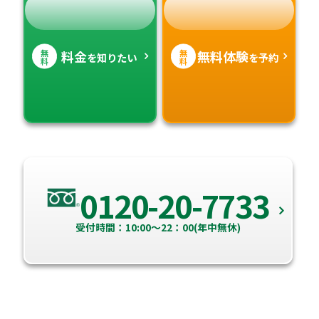
無
無
料金
無料体験
を知りたい
を予約
料
料
0120-20-7733
受付時間：10:00～22：00(年中無休)