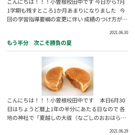
こんにちは！！！小曽根校田中です 今日から7月
1学期も残すところ1か月あまりになりました 今
回の学習指導要綱の変更に伴い 成績のつけ方が変
わります 【通知表】の 評価のベースが3つの観
2021.06.30
点に変更されるのです 一番の変更点は 「生きる
もう半分 次こそ勝負の夏
力」を育むことに重点がおかれ 多様性への理解や
主体性、問題解決能力の育成がメインになること
です ●知識・技能 （何を理解しているか？何
ができるか？） 定期テストや小テストなどのペー
パーテストの結果など ●思考・判断・表現
（理解していること・できることをどう使う
か？） 論述やレポート作成・発表・グループで
こんにちは！！！小曽根校田中です 本日6月30
の…
日はちょうど暦上1年の半分にあたる日なので 各
地の神社で「夏越しの大祓（なごしのおおはら
え）」という神事がおこなわれます 正確には年始
2021.06.29
めから181日 のこり184日です この「夏越しの