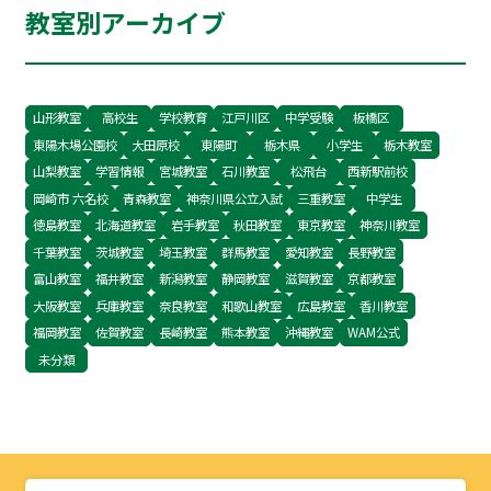
教室別アーカイブ
山形教室
高校生
学校教育
江戸川区
中学受験
板橋区
東陽木場公園校
大田原校
東陽町
栃木県
小学生
栃木教室
山梨教室
学習情報
宮城教室
石川教室
松飛台
西新駅前校
岡崎市 六名校
青森教室
神奈川県公立入試
三重教室
中学生
徳島教室
北海道教室
岩手教室
秋田教室
東京教室
神奈川教室
千葉教室
茨城教室
埼玉教室
群馬教室
愛知教室
長野教室
富山教室
福井教室
新潟教室
静岡教室
滋賀教室
京都教室
大阪教室
兵庫教室
奈良教室
和歌山教室
広島教室
香川教室
福岡教室
佐賀教室
長崎教室
熊本教室
沖縄教室
WAM公式
未分類