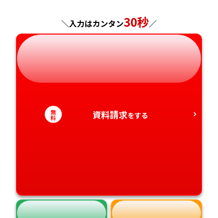
神奈川県
長野県
兵庫県
広島県
長崎県
30秒
＼入力はカンタン
／
岐阜県
奈良県
山口県
熊本県
静岡県
和歌山県
徳島県
大分県
愛知県
香川県
宮崎県
無
資料請求
をする
愛媛県
料
鹿児島県
高知県
沖縄県