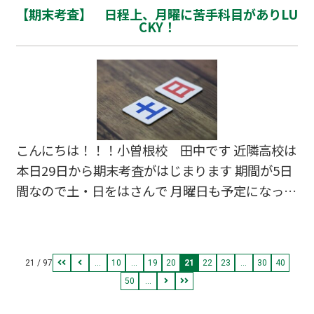
【期末考査】 日程上、月曜に苦手科目がありLU
大祓（なごしのおおはらえ）」という神事 この
CKY！
半年で知らず知らずのうちにたまった 罪（つみ）
や穢れ（けがれ）を祓い清め 一旦リセットして心
身ともに清らかに 次の半年を迎えるといった意味
です 今年も半年が過ぎます まだまだ学年進級し
て半年 受験を目標にしはや半年すぎました みな
さんは今年
こんにちは！！！小曽根校 田中です 近隣高校は
本日29日から期末考査がはじまります 期間が5日
間なので土・日をはさんで 月曜日も予定になって
いて 通塾してくれている塾生さんも 「月曜に苦
手科目の試験になったからラッキー」 なんて声も
ならば 土・日はしっかり勉強の時間とってよ 自
21 / 97
...
10
...
19
20
21
22
23
...
30
40
習開放するからきてください！
50
...