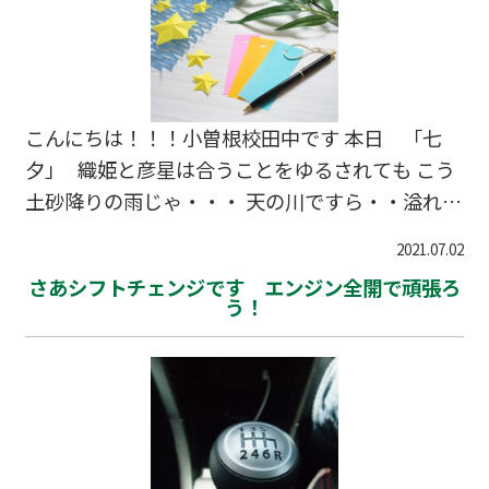
よりPC使うのうまいじゃん
こんにちは！！！小曽根校田中です 本日 「七
夕」 織姫と彦星は合うことをゆるされても こう
土砂降りの雨じゃ・・・ 天の川ですら・・溢れち
ゃうんじゃ 5節句のひとつ 縁起のよい「陽数」
2021.07.02
とされる奇数が重なるこの7月7日 日本の祭り・行
さあシフトチェンジです エンジン全開で頑張ろ
事の中でも 長い間大切にされてきました 七夕恒
う！
例の 短冊に願いを込める願ごとの上位3つは ①家
族みんなが健康でいられますように ②毎日楽しい
生活が送れますように ③宝くじがあたりますよう
に です 頭がよくなりますように は6位 みんな
も 願っただけでは叶わ