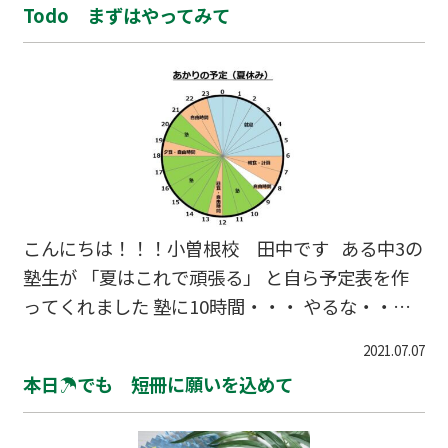
Todo まずはやってみて
頑張る夏となるのです 今年も熱い夏になりそう
です！！
こんにちは！！！小曽根校 田中です ある中3の
塾生が 「夏はこれで頑張る」 と自ら予定表を作
ってくれました 塾に10時間・・・ やるな・・・
でも無理な計画は続かない 計画する⇒ やって
2021.07.07
みる⇒ いいか・ダメか⇒ 改善する⇒ 計画す
本日☂でも 短冊に願いを込めて
る⇒ やってみる 予定を計画するのはいいけ
ど しっかり続けることが大切 でも なにより 自分