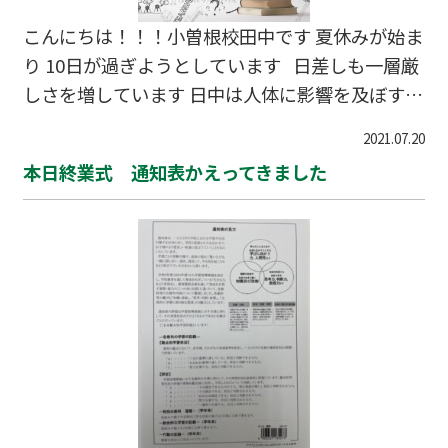
こんにちは！！！小曽根校田中です 夏休みが始ま
り 10日が過ぎようとしています 日差しも一層厳
しさを増しています 日中は人体に影響を及ぼすほ
どの 殺人的な暑さ このままお盆までは続く予定
2021.07.20
一重に勉強を進めるに あたっても日中の暑い部屋
本日終業式 通知表かえってきました
では 進むものも進みませんよね ここは涼しい塾
を 多いに活用すべき 講習以外のコマもどんどん
きてね