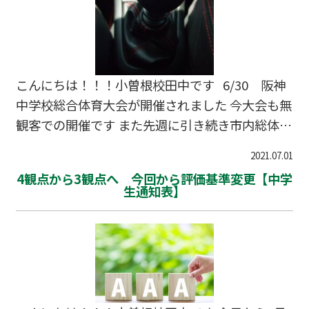
こんにちは！！！小曽根校田中です 6/30 阪神
中学校総合体育大会が開催されました 今大会も無
観客での開催です また先週に引き続き市内総体も
行われました 中3生にとては最後の大会となり 勝
2021.07.01
ち残らなければ引退になります 勝ち進むことが
4観点から3観点へ 今回から評価基準変更【中学
できなかった中3生の 生徒さんは 最後の夏に向
生通知表】
け さあ勉強へのシフトチェンジです