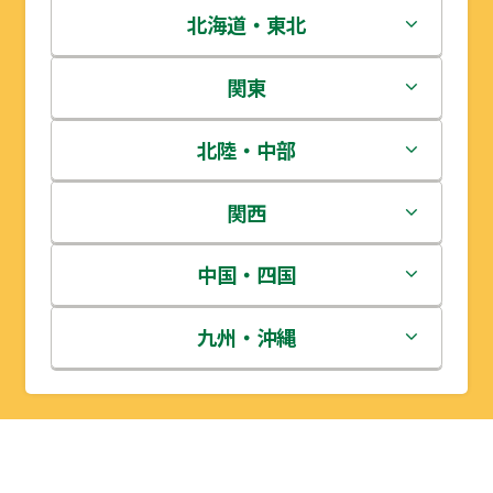
北海道・東北
北海道
関東
青森県
茨城県
北陸・中部
岩手県
栃木県
新潟県
関西
宮城県
群馬県
富山県
三重県
中国・四国
秋田県
埼玉県
石川県
滋賀県
鳥取県
九州・沖縄
山形県
千葉県
福井県
京都府
島根県
福岡県
福島県
東京都
山梨県
大阪府
岡山県
佐賀県