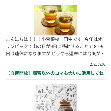
こんにちは！！！小曽根校 田中です 今年はオ
リンピックで山の日が9日に移動することで 8～9
日は連休になりますが どうやら週末には台風が接
近しそうで大荒れになりそうです 小曾根校も お
2021.08.02
盆は一休み 11日～15日までは授業はありません
【自習開放】講習以外のコマも大いに活用してね
16日からリフレッシュして 後半戦スタートです