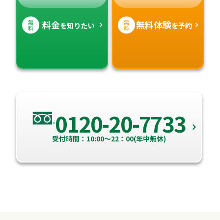
無
無
料金
無料体験
を知りたい
を予約
料
料
0120-20-7733
受付時間：10:00～22：00(年中無休)