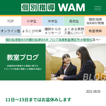
個別指導
TOP
小学生
中学生
高校生
WAMの特徴
講師からの
よくある質問
オンライン塾
よろこびの声
教室検索
メッセージ
入塾について
個別指導塾WAM
個別指導WAM ブログ
兵庫教室
西宮市
小曽根校
21ページ
2021.08.05
11日～15日まではお盆休みします