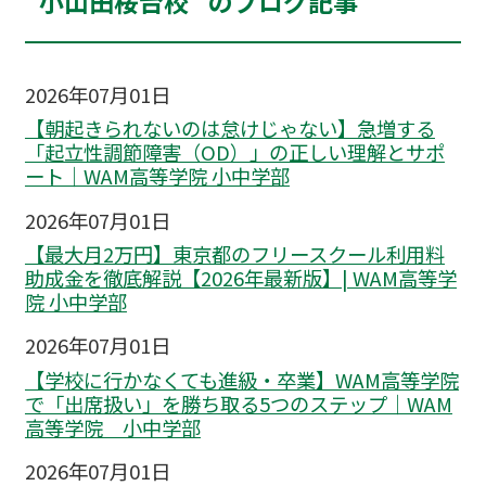
“小山田桜台校” のブログ記事
2026年07月01日
【朝起きられないのは怠けじゃない】急増する
「起立性調節障害（OD）」の正しい理解とサポ
ート｜WAM高等学院 小中学部
2026年07月01日
【最大月2万円】東京都のフリースクール利用料
助成金を徹底解説【2026年最新版】| WAM高等学
院 小中学部
2026年07月01日
【学校に行かなくても進級・卒業】WAM高等学院
で「出席扱い」を勝ち取る5つのステップ｜WAM
高等学院 小中学部
2026年07月01日