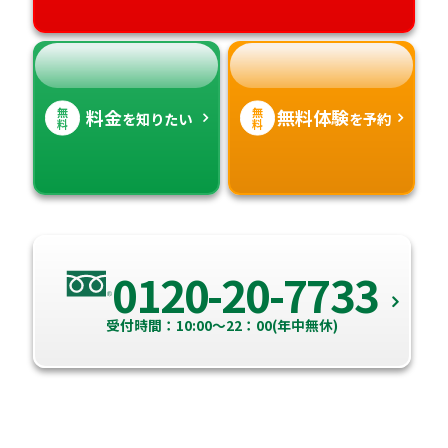
無
無
料金
無料体験
を知りたい
を予約
料
料
0120-20-7733
受付時間：10:00～22：00(年中無休)