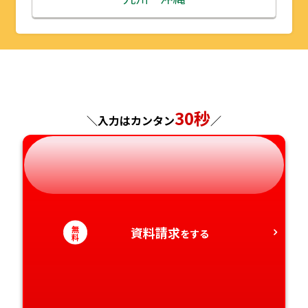
山形県
千葉県
福井県
京都府
島根県
福岡県
福島県
東京都
山梨県
大阪府
岡山県
佐賀県
神奈川県
長野県
兵庫県
広島県
長崎県
30秒
＼入力はカンタン
／
岐阜県
奈良県
山口県
熊本県
静岡県
和歌山県
徳島県
大分県
愛知県
香川県
宮崎県
無
資料請求
をする
料
愛媛県
鹿児島県
高知県
沖縄県