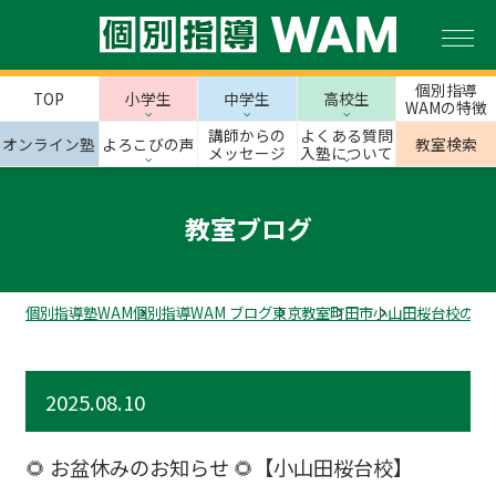
個別指導
TOP
小学生
中学生
高校生
WAMの特徴
講師からの
よくある質問
オンライン塾
よろこびの声
教室検索
メッセージ
入塾について
教室ブログ
個別指導塾WAM
個別指導WAM ブログ
東京教室
町田市
小山田桜台校のス
2025.08.10
🌻 お盆休みのお知らせ 🌻【小山田桜台校】