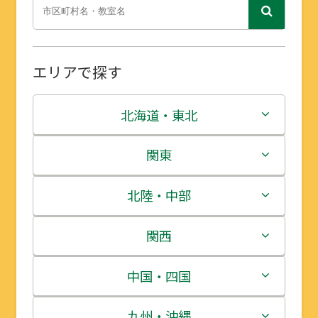
エリアで探す
北海道・東北
北海道
関東
青森県
茨城県
北陸・中部
岩手県
栃木県
新潟県
関西
宮城県
群馬県
富山県
三重県
中国・四国
秋田県
埼玉県
石川県
滋賀県
鳥取県
九州・沖縄