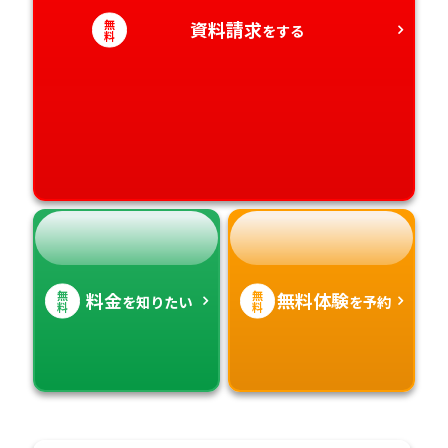
無
資料請求
愛媛県
をする
鹿児島県
料
高知県
沖縄県
無
無
料金
無料体験
を知りたい
を予約
料
料