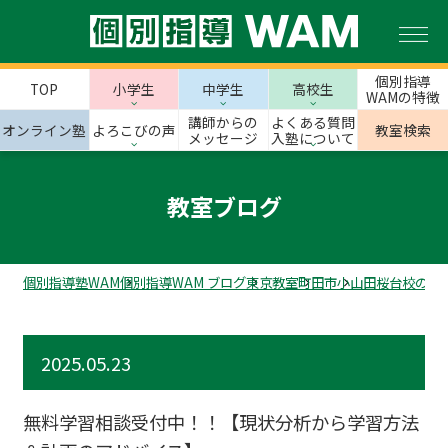
個別指導
TOP
小学生
中学生
高校生
WAMの特徴
講師からの
よくある質問
オンライン塾
よろこびの声
教室検索
メッセージ
入塾について
教室ブログ
個別指導塾WAM
個別指導WAM ブログ
東京教室
町田市
小山田桜台校のス
2025.05.23
無料学習相談受付中！！【現状分析から学習方法