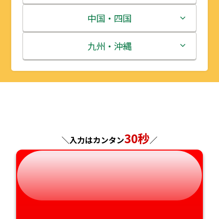
宮城県
群馬県
富山県
三重県
中国・四国
秋田県
埼玉県
石川県
滋賀県
鳥取県
九州・沖縄
山形県
千葉県
福井県
京都府
島根県
福岡県
福島県
東京都
山梨県
大阪府
岡山県
佐賀県
神奈川県
長野県
兵庫県
広島県
長崎県
30秒
＼入力はカンタン
／
岐阜県
奈良県
山口県
熊本県
静岡県
和歌山県
徳島県
大分県
愛知県
香川県
宮崎県