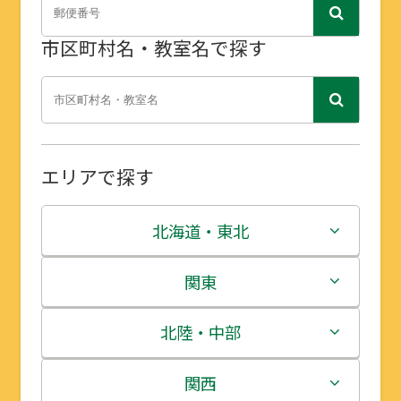
市区町村名・教室名で探す
エリアで探す
北海道・東北
北海道
関東
青森県
茨城県
北陸・中部
岩手県
栃木県
新潟県
関西