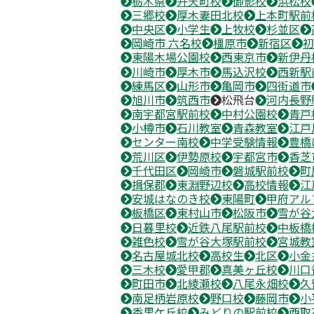
栃木県
弁天町校
御影校
浜松校
三郷校
厚木妻田北校
上本町駅前
中央区
小学生
上牧校
杉並区
岡崎市 六名校
橿原市
新宿区
初
東陽木場公園校
西東京市
新伊丹
川崎市
厚木市
馬込沢校
西新駅
練馬区
山形市
亀岡市
四街道市
旭川市
筑西市
松飛台
河内長野
南宇都宮駅前校
中村公園校
青戸
小樽市
石川教室
青森教室
江戸
センター南校
中学受験情報
豊橋
荒川区
伊勢原校
宇都宮市
香芝
千代田区
岡崎市
磐城駅前校
町
揖保郡
東淵野辺校
高校情報
江
安城はなのき校
東陽町
甲府アル
板橋区
東村山市
松阪市
雪が谷
日暮里校
近鉄八尾駅前校
中板橋
雑色校
雪が谷大塚駅前校
宮城教
名古屋城北校
高校生
北区
小金
三木校
愛甲郡
真美ヶ丘校
川口
町田市
北綾瀬校
八尾永畑校
久
南足柄岩原校
野口校
藤岡市
小
香里ケ丘校
みどりの駅前校
西取