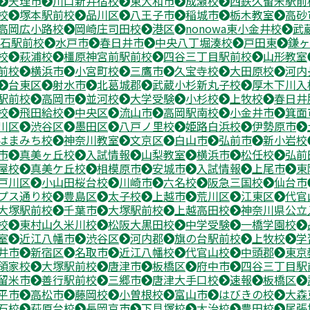
天理市
川口新井宿校
東大和市
成瀬校
西鉄久留米駅前
校
塚本駅前校
品川区
八王子市
稲城市
栃木教室
高砂
高岡広小路校
岡崎庄司田校
港区
nonowa東小金井校
武
石駅前校
水戸市
春日井市
中央八丁堀湊校
戸田東
鎌ヶ
校
萩浦校
橿原神宮前駅前校
四谷三丁目駅前校
山形教室
前校
横浜市
小宮町校
三鷹市
久宝寺校
大田原校
河内
台東区
射水市
北葛城郡
武蔵小杉新丸子校
厚木下川入
駅前校
高岡市
並河校
大学受験
小杉校
上牧校
春日井
校
飛田給校
中央区
流山市
高岡駅南校
小金井市
箕面
川区
渋谷区
墨田区
八戸ノ里校
姫路白浜校
伊勢原市
はまみち校
神奈川教室
文京区
白山市
弘前市
新小岩校
市
真美ヶ丘校
入試情報
山梨教室
横浜市
松任校
弘前
屋校
真美ケ丘校
相模原市
安城市
入試情報
上尾市
東
戸川区
小山田桜台校
川崎市
六名校
阪急三国校
仙台市
プス通り校
豊島区
太子校
上越市
荒川区
江東区
代官
大塚駅前校
千葉市
大塚駅前校
上越高田校
神奈川県公立
校
東村山久米川校
松阪大黒田校
中学受験
一橋学園校
室
近江八幡市
渋谷区
河内郡
旗の台駅前校
上牧校
学
井市
新宿区
名取市
近江八幡校
代官山校
中頭郡
東京
領家校
大塚駅前校
唐津市
板橋区
府中市
四谷三丁目駅
留米市
善行駅前校
三郷市
唐津大手口校
速報
板橋区
平市
高松市
藤岡校
小曽根校
富山市
はびきの校
大森
石校
萩原台校
長岡京市
下貝塚校
大治校
豊田校
尾張