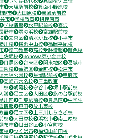
校
つくば松代校
箕面桜ケ丘校
市
天理駅前校
箕面小野原校
蔵野市
大田原校
宝殿駅前校
谷市
学校教育
相模原市
学校情報
水戸駅前校
喜沢
長野市
隅の浜校
富雄駅前校
校
文京区
清水が丘校
小平市
勝川校
横浜中山校
福岡平尾校
市
埼玉教室
高校受験情報
雑色校
土佐堀校
nonowa東小金井校
目黒区
台東区
関東地区
葛城市
田園校
葛飾区
金町校
松戸市
陽木場公園校
星置駅前校
甲府市
岡崎市六名校
三重教室
山校
朝霞校
守谷市
堺市駅前校
入試
足立区
大田区
旗の台駅前校
品川区
千葉駅前校
豊島区
中学生
習情報
戸田
放出東校
教室
足立区
上三川しらさぎ校
前校
大田原校
浜松市
南上原校
調布市
世田谷区
小宮町校
東校
つくば市
福知山前田校
旭晴丘校
健軍校
脇浜校
山崎北校