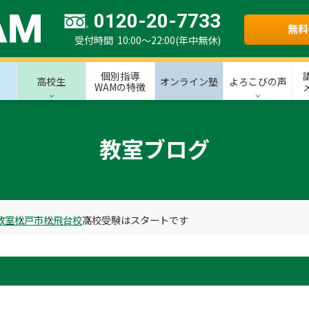
0120-20-7733
無料
受付時間 10:00～22:00(年中無休)
個別指導
高校生
オンライン塾
よろこびの声
WAMの特徴
教室ブログ
教室
松戸市
松飛台校
高校受験はスタートです