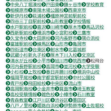
中央八丁堀湊校
戸田東
鎌ヶ谷市
学校教育
相模原市
東陽木場公園校
西東京市
新伊丹校
萩浦校
橿原神宮前駅前校
四谷三丁目駅前校
山形教室
学校情報
水戸駅前校
喜沢
川崎市
厚木市
馬込沢校
西新駅前校
横浜市
小宮町校
三鷹市
久宝寺校
大田原校
河内長野市
隅の浜校
富雄駅前校
練馬区
山形市
亀岡市
四街道市
台東区
射水市
北葛城郡
武蔵小杉新丸子校
厚木下川入校
文京区
清水が丘校
小平市
旭川市
筑西市
松飛台
河内長野駅前校
高岡市
並河校
大学受験
小杉校
上牧校
春日井勝川校
横浜中山校
福岡平尾校
南宇都宮駅前校
中村公園校
青戸校
飛田給校
中央区
流山市
高岡駅南校
小金井市
箕面市
埼玉教室
高校受験情報
雑色校
小樽市
石川教室
青森教室
江戸川区
渋谷区
墨田区
八戸ノ里校
姫路白浜校
伊勢原市
土佐堀校