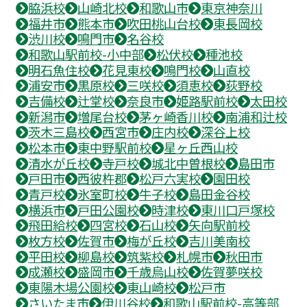
脇浜校
山崎北校
和歌山市
東京神奈川
福井市
熊本市
吹田桃山台校
東長岡校
渋川校
鳴門市
名谷校
和歌山駅前校-小中部
松伏校
種池校
明石魚住校
花見東校
鳴門校
山直校
浦安市
黒原校
三咲校
須恵校
荻野校
吉備校
辻堂校
奈良市
姫路駅前校
太田校
新潟市
増尾台校
茅ヶ崎香川校
南浦和辻校
茨木三島校
西宮市
庄内校
深谷上校
松本市
東中野駅前校
星ヶ丘西山校
清水が丘校
寺戸校
城北中曽根校
島田市
戸田市
西彼杵郡
松戸六実校
園田校
青戸校
氷室町校
牛子校
島田金谷校
横浜市
戸田公園校
時津校
東川口戸塚校
飛田給校
四宮校
石山校
矢向駅前校
枚方校
佐賀市
梅が丘校
吉川美南校
平田校
柳島校
筑紫校
札幌市
秋田市
成瀬校
盛岡市
千歳烏山校
佐賀夢咲校
東陽木場公園校
東山崎校
松戸市
さいたま市
伊川谷校
和歌山駅前校-高等部