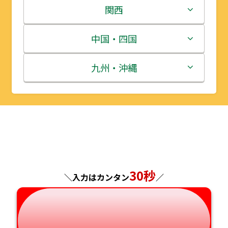
岩手県
栃木県
新潟県
関西
宮城県
群馬県
富山県
三重県
中国・四国
秋田県
埼玉県
石川県
滋賀県
鳥取県
九州・沖縄
山形県
千葉県
福井県
京都府
島根県
福岡県
福島県
東京都
山梨県
大阪府
岡山県
佐賀県
神奈川県
長野県
兵庫県
広島県
長崎県
30秒
＼入力はカンタン
／
岐阜県
奈良県
山口県
熊本県
静岡県
和歌山県
徳島県
大分県