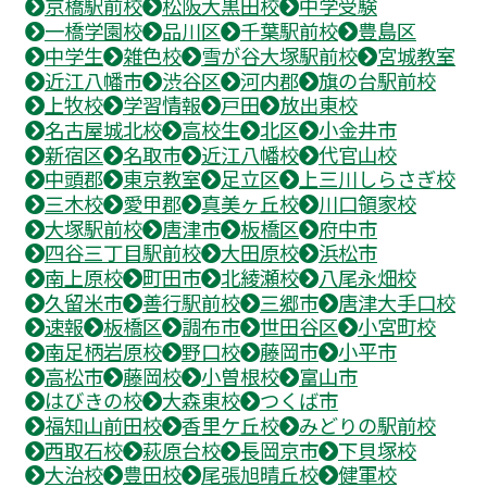
京橋駅前校
松阪大黒田校
中学受験
一橋学園校
品川区
千葉駅前校
豊島区
中学生
雑色校
雪が谷大塚駅前校
宮城教室
近江八幡市
渋谷区
河内郡
旗の台駅前校
上牧校
学習情報
戸田
放出東校
名古屋城北校
高校生
北区
小金井市
新宿区
名取市
近江八幡校
代官山校
中頭郡
東京教室
足立区
上三川しらさぎ校
三木校
愛甲郡
真美ヶ丘校
川口領家校
大塚駅前校
唐津市
板橋区
府中市
四谷三丁目駅前校
大田原校
浜松市
南上原校
町田市
北綾瀬校
八尾永畑校
久留米市
善行駅前校
三郷市
唐津大手口校
速報
板橋区
調布市
世田谷区
小宮町校
南足柄岩原校
野口校
藤岡市
小平市
高松市
藤岡校
小曽根校
富山市
はびきの校
大森東校
つくば市
福知山前田校
香里ケ丘校
みどりの駅前校
西取石校
萩原台校
長岡京市
下貝塚校
大治校
豊田校
尾張旭晴丘校
健軍校