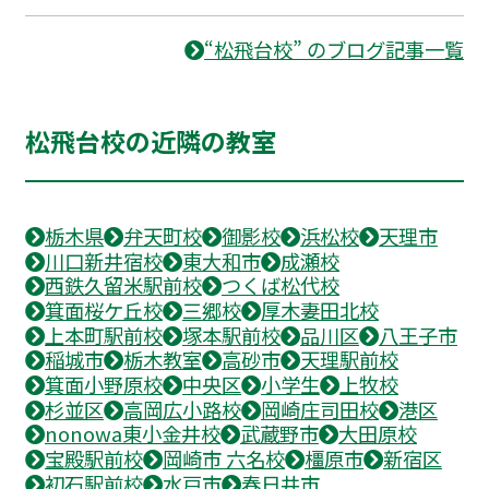
“松飛台校” のブログ記事一覧
松飛台校の近隣の教室
栃木県
弁天町校
御影校
浜松校
天理市
川口新井宿校
東大和市
成瀬校
西鉄久留米駅前校
つくば松代校
箕面桜ケ丘校
三郷校
厚木妻田北校
上本町駅前校
塚本駅前校
品川区
八王子市
稲城市
栃木教室
高砂市
天理駅前校
箕面小野原校
中央区
小学生
上牧校
杉並区
高岡広小路校
岡崎庄司田校
港区
nonowa東小金井校
武蔵野市
大田原校
宝殿駅前校
岡崎市 六名校
橿原市
新宿区
初石駅前校
水戸市
春日井市