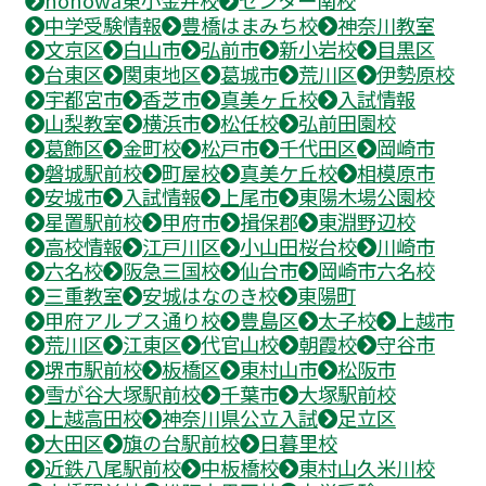
nonowa東小金井校
センター南校
中学受験情報
豊橋はまみち校
神奈川教室
文京区
白山市
弘前市
新小岩校
目黒区
台東区
関東地区
葛城市
荒川区
伊勢原校
宇都宮市
香芝市
真美ヶ丘校
入試情報
山梨教室
横浜市
松任校
弘前田園校
葛飾区
金町校
松戸市
千代田区
岡崎市
磐城駅前校
町屋校
真美ケ丘校
相模原市
安城市
入試情報
上尾市
東陽木場公園校
星置駅前校
甲府市
揖保郡
東淵野辺校
高校情報
江戸川区
小山田桜台校
川崎市
六名校
阪急三国校
仙台市
岡崎市六名校
三重教室
安城はなのき校
東陽町
甲府アルプス通り校
豊島区
太子校
上越市
荒川区
江東区
代官山校
朝霞校
守谷市
堺市駅前校
板橋区
東村山市
松阪市
雪が谷大塚駅前校
千葉市
大塚駅前校
上越高田校
神奈川県公立入試
足立区
大田区
旗の台駅前校
日暮里校
近鉄八尾駅前校
中板橋校
東村山久米川校