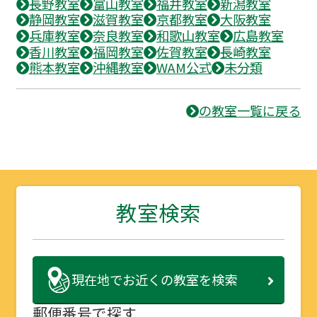
長野教室
富山教室
福井教室
新潟教室
静岡教室
滋賀教室
京都教室
大阪教室
兵庫教室
奈良教室
和歌山教室
広島教室
香川教室
福岡教室
佐賀教室
長崎教室
熊本教室
沖縄教室
WAM公式
未分類
の教室一覧に戻る
教室検索
現在地で
お近くの教室を検索
郵便番号で探す