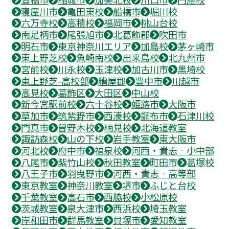
寝屋川市
亀田東校
船橋市
堀川校
六万寺校
高積校
福岡市
桃山台校
南足柄市
尾張旭市
北葛飾郡
吹田市
明石市
東京神奈川エリア
加島校
茅ヶ崎市
東上野芝校
魚崎南校
出来島校
北九州市
宮前校
川永校
玉津校
加古川市
黒埼校
東上野芝-高校部
糟屋郡
豊中市
川越市
高見校
葛飾区
大田区
中山校
新今宮駅前校
六十谷校
姫路市
大阪市
草加市
筑紫野市
西湊校
調布市
石津川校
門真市
曽野木校
楠見校
北海道教室
諏訪森校
山の下校
岩手教室
東大阪市
河北校
府中市
福泉校
河西・貴志‐小中部
八尾市
紫竹山校
秋田教室
町田市
葛塚校
八王子市
羽曳野市
河西・貴志‐高等部
東京教室
神奈川教室
堺市
ふじと台校
千葉教室
高石市
西脇校
小松原校
茨城教室
泉大津市
西浜校
埼玉教室
岸和田市
群馬教室
貝塚市
愛知教室