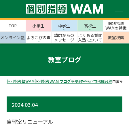
個別指導
TOP
小学生
中学生
高校生
WAMの特徴
講師からの
よくある質問
オンライン塾
よろこびの声
教室検索
メッセージ
入塾について
教室ブログ
個別指導塾WAM
個別指導WAM ブログ
千葉教室
松戸市
松飛台校
自習室リ
2024.03.04
自習室リニューアル