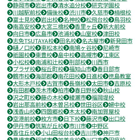
静岡市
岩出市
清水追分校
研究学園校
川越駅前校
備後校
渋川市
久慈市
楠根校
富士見校
岩出校
名神校
松飛台校
鳥羽校
南高安校
大宮三橋校
香里ヶ丘
新大前校
向日市
広島市
池浦校
山室校
津田校
志免TSUTAYA校
田名校
名古屋市
新発田市
樋ノ口校
東松本校
南鳩ヶ谷校
尼崎市
祇園校
東豊校
畠中校
高槻市
江東区
小松校
南浦和辻校
刑部校
川西市
プラザ校
桜丘町校
福知山市
春日部市
鶴市校
海部郡
南花田校
日進校
徳島教室
大形木戸校
古賀市
長嶺校
太田市
吉原校
有田郡
茨木市
柏市
春日野校
秋山校
沢之町校
藤の木校
綾瀬市
福岡堤校
岩出那高前校
木曽呂校
世田谷区
婦中校
浅香山校
四箇郷校
木太校
南加賀屋校
空港前校
枚方市
日下校
藤沢市
出口校
伊丹市
筑紫が丘校
市川市
中野区
香住丘校
小山田桜台校
吉川市
神戸市
豊橋市
稲城市
加美北校
川口市
円座校