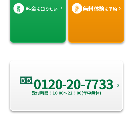
無
無
料金
無料体験
を知りたい
を予約
料
料
0120-20-7733
受付時間：10:00～22：00(年中無休)