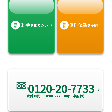
無
無
料金
無料体験
を知りたい
を予約
料
料
0120-20-7733
受付時間：10:00～22：00(年中無休)