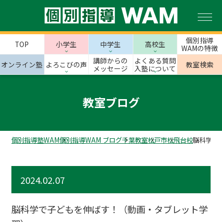
個別指導
TOP
小学生
中学生
高校生
WAMの特徴
講師からの
よくある質問
オンライン塾
よろこびの声
教室検索
メッセージ
入塾について
教室ブログ
個別指導塾WAM
個別指導WAM ブログ
千葉教室
松戸市
松飛台校
脳科学で
2024.02.07
脳科学で子どもを伸ばす！（動画・タブレット学