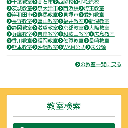
千葉教室
高石市
西脇校
小松原校
茨城教室
泉大津市
西浜校
埼玉教室
岸和田市
群馬教室
貝塚市
愛知教室
長野教室
富山教室
福井教室
新潟教室
静岡教室
滋賀教室
京都教室
大阪教室
兵庫教室
奈良教室
和歌山教室
広島教室
香川教室
福岡教室
佐賀教室
長崎教室
熊本教室
沖縄教室
WAM公式
未分類
の教室一覧に戻る
教室検索