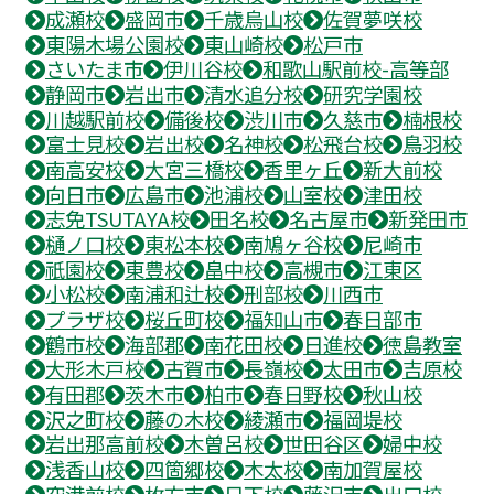
成瀬校
盛岡市
千歳烏山校
佐賀夢咲校
東陽木場公園校
東山崎校
松戸市
さいたま市
伊川谷校
和歌山駅前校-高等部
静岡市
岩出市
清水追分校
研究学園校
川越駅前校
備後校
渋川市
久慈市
楠根校
富士見校
岩出校
名神校
松飛台校
鳥羽校
南高安校
大宮三橋校
香里ヶ丘
新大前校
向日市
広島市
池浦校
山室校
津田校
志免TSUTAYA校
田名校
名古屋市
新発田市
樋ノ口校
東松本校
南鳩ヶ谷校
尼崎市
祇園校
東豊校
畠中校
高槻市
江東区
小松校
南浦和辻校
刑部校
川西市
プラザ校
桜丘町校
福知山市
春日部市
鶴市校
海部郡
南花田校
日進校
徳島教室
大形木戸校
古賀市
長嶺校
太田市
吉原校
有田郡
茨木市
柏市
春日野校
秋山校
沢之町校
藤の木校
綾瀬市
福岡堤校
岩出那高前校
木曽呂校
世田谷区
婦中校
浅香山校
四箇郷校
木太校
南加賀屋校
空港前校
枚方市
日下校
藤沢市
出口校