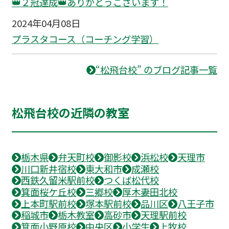
👑２冠達成👑ありがとうございます！
2024年04月08日
プラスタコース（コーチング学習）
“松飛台校” のブログ記事一覧
松飛台校の近隣の教室
栃木県
弁天町校
御影校
浜松校
天理市
川口新井宿校
東大和市
成瀬校
西鉄久留米駅前校
つくば松代校
箕面桜ケ丘校
三郷校
厚木妻田北校
上本町駅前校
塚本駅前校
品川区
八王子市
稲城市
栃木教室
高砂市
天理駅前校
箕面小野原校
中央区
小学生
上牧校