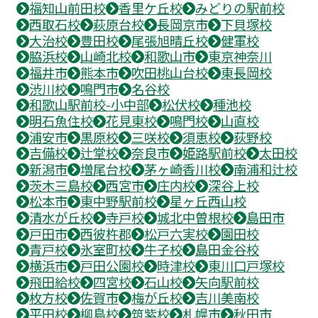
福知山前田校
香里ケ丘校
みどりの駅前校
西取石校
萩原台校
長岡京市
下貝塚校
大治校
豊田校
尾張旭晴丘校
健軍校
脇浜校
山崎北校
和歌山市
東京神奈川
福井市
熊本市
吹田桃山台校
東長岡校
渋川校
鳴門市
名谷校
和歌山駅前校-小中部
松伏校
種池校
明石魚住校
花見東校
鳴門校
山直校
浦安市
黒原校
三咲校
須恵校
荻野校
吉備校
辻堂校
奈良市
姫路駅前校
太田校
新潟市
増尾台校
茅ヶ崎香川校
南浦和辻校
茨木三島校
西宮市
庄内校
深谷上校
松本市
東中野駅前校
星ヶ丘西山校
清水が丘校
寺戸校
城北中曽根校
島田市
戸田市
西彼杵郡
松戸六実校
園田校
青戸校
氷室町校
牛子校
島田金谷校
横浜市
戸田公園校
時津校
東川口戸塚校
飛田給校
四宮校
石山校
矢向駅前校
枚方校
佐賀市
梅が丘校
吉川美南校
平田校
柳島校
筑紫校
札幌市
秋田市