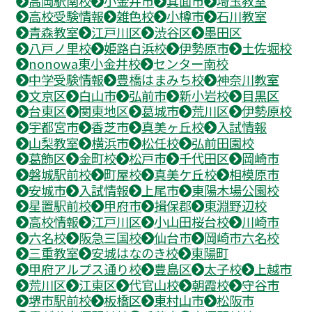
高岡駅南校
小金井市
箕面市
埼玉教室
高校受験情報
雑色校
小樽市
石川教室
青森教室
江戸川区
渋谷区
墨田区
八戸ノ里校
姫路白浜校
伊勢原市
土佐堀校
nonowa東小金井校
センター南校
中学受験情報
豊橋はまみち校
神奈川教室
文京区
白山市
弘前市
新小岩校
目黒区
台東区
関東地区
葛城市
荒川区
伊勢原校
宇都宮市
香芝市
真美ヶ丘校
入試情報
山梨教室
横浜市
松任校
弘前田園校
葛飾区
金町校
松戸市
千代田区
岡崎市
磐城駅前校
町屋校
真美ケ丘校
相模原市
安城市
入試情報
上尾市
東陽木場公園校
星置駅前校
甲府市
揖保郡
東淵野辺校
高校情報
江戸川区
小山田桜台校
川崎市
六名校
阪急三国校
仙台市
岡崎市六名校
三重教室
安城はなのき校
東陽町
甲府アルプス通り校
豊島区
太子校
上越市
荒川区
江東区
代官山校
朝霞校
守谷市
堺市駅前校
板橋区
東村山市
松阪市