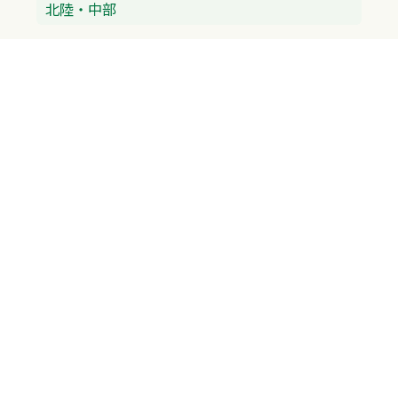
北陸・中部
富山県
石川県
福井県
新潟県
山梨県
長野県
愛知県
静岡県
関東
神奈川県
東京都
埼玉県
群馬県
栃木県
茨城県
千葉県
関西
兵庫県
大阪府
京都府
奈良県
滋賀県
三重県
和歌山県
中国・四国