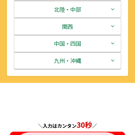
青森県
茨城県
北陸・中部
岩手県
栃木県
新潟県
関西
宮城県
群馬県
富山県
三重県
中国・四国
秋田県
埼玉県
石川県
滋賀県
鳥取県
九州・沖縄
山形県
千葉県
福井県
京都府
島根県
福岡県
福島県
東京都
山梨県
大阪府
岡山県
佐賀県
神奈川県
長野県
兵庫県
広島県
長崎県
30秒
＼入力はカンタン
／
岐阜県
奈良県
山口県
熊本県