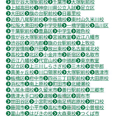
雪が谷大塚駅前校
千葉市
大塚駅前校
上越高田校
神奈川県公立入試
足立区
大田区
旗の台駅前校
日暮里校
近鉄八尾駅前校
中板橋校
東村山久米川校
松阪大黒田校
中学受験
一橋学園校
品川区
千葉駅前校
豊島区
中学生
雑色校
雪が谷大塚駅前校
宮城教室
近江八幡市
渋谷区
河内郡
旗の台駅前校
上牧校
学習情報
戸田
放出東校
名古屋城北校
高校生
北区
小金井市
新宿区
名取市
近江八幡校
代官山校
中頭郡
東京教室
足立区
上三川しらさぎ校
三木校
愛甲郡
真美ヶ丘校
川口領家校
大塚駅前校
唐津市
板橋区
府中市
四谷三丁目駅前校
大田原校
浜松市
南上原校
町田市
北綾瀬校
八尾永畑校
久留米市
善行駅前校
三郷市
唐津大手口校
速報
板橋区
調布市
世田谷区
小宮町校
南足柄岩原校
野口校
藤岡市
小平市
高松市
藤岡校
小曽根校
富山市
はびきの校
大森東校
つくば市