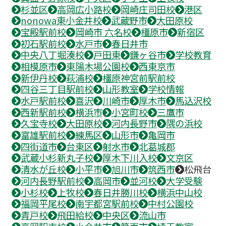
杉並区
高岡広小路校
岡崎庄司田校
港区
nonowa東小金井校
武蔵野市
大田原校
宝殿駅前校
岡崎市 六名校
橿原市
新宿区
初石駅前校
水戸市
春日井市
中央八丁堀湊校
戸田東
鎌ヶ谷市
学校教育
相模原市
東陽木場公園校
西東京市
新伊丹校
萩浦校
橿原神宮前駅前校
四谷三丁目駅前校
山形教室
学校情報
水戸駅前校
喜沢
川崎市
厚木市
馬込沢校
西新駅前校
横浜市
小宮町校
三鷹市
久宝寺校
大田原校
河内長野市
隅の浜校
富雄駅前校
練馬区
山形市
亀岡市
四街道市
台東区
射水市
北葛城郡
武蔵小杉新丸子校
厚木下川入校
文京区
清水が丘校
小平市
旭川市
筑西市
松飛台
河内長野駅前校
高岡市
並河校
大学受験
小杉校
上牧校
春日井勝川校
横浜中山校
福岡平尾校
南宇都宮駅前校
中村公園校
青戸校
飛田給校
中央区
流山市