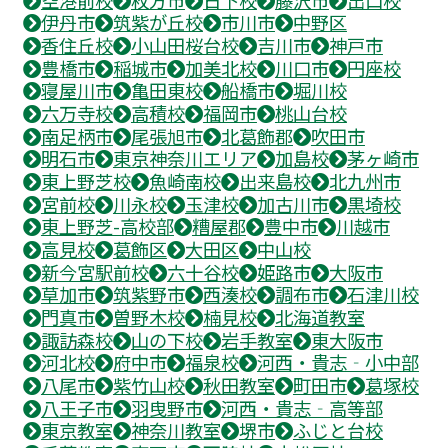
伊丹市
筑紫が丘校
市川市
中野区
香住丘校
小山田桜台校
吉川市
神戸市
豊橋市
稲城市
加美北校
川口市
円座校
寝屋川市
亀田東校
船橋市
堀川校
六万寺校
高積校
福岡市
桃山台校
南足柄市
尾張旭市
北葛飾郡
吹田市
明石市
東京神奈川エリア
加島校
茅ヶ崎市
東上野芝校
魚崎南校
出来島校
北九州市
宮前校
川永校
玉津校
加古川市
黒埼校
東上野芝-高校部
糟屋郡
豊中市
川越市
高見校
葛飾区
大田区
中山校
新今宮駅前校
六十谷校
姫路市
大阪市
草加市
筑紫野市
西湊校
調布市
石津川校
門真市
曽野木校
楠見校
北海道教室
諏訪森校
山の下校
岩手教室
東大阪市
河北校
府中市
福泉校
河西・貴志‐小中部
八尾市
紫竹山校
秋田教室
町田市
葛塚校
八王子市
羽曳野市
河西・貴志‐高等部
東京教室
神奈川教室
堺市
ふじと台校