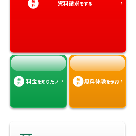
無
資料請求
をする
料
愛媛県
鹿児島県
高知県
沖縄県
無
無
料金
無料体験
を知りたい
を予約
料
料