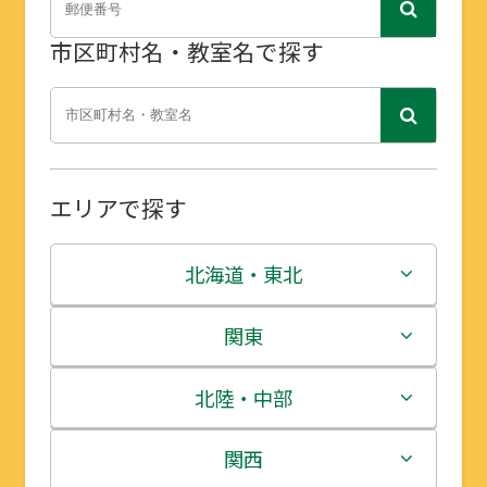
市区町村名・教室名で探す
エリアで探す
北海道・東北
北海道
関東
青森県
茨城県
北陸・中部
岩手県
栃木県
新潟県
関西