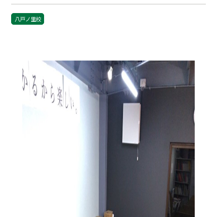
八戸ノ里校