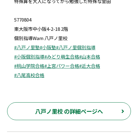
特殊算を大人になってから勉強した特殊な金田
5770804
東大阪市中小阪4-2-18 2階
個別指導Wam 八戸ノ里校
#八戸ノ里塾
#小阪塾
#八戸ノ里個別指導
#小阪個別指導
#みどり萌生合格
#山本合格
#桃山学院合格
#上宮パワー合格
#近大合格
#八尾高校合格
八戸ノ里校 の詳細ページへ