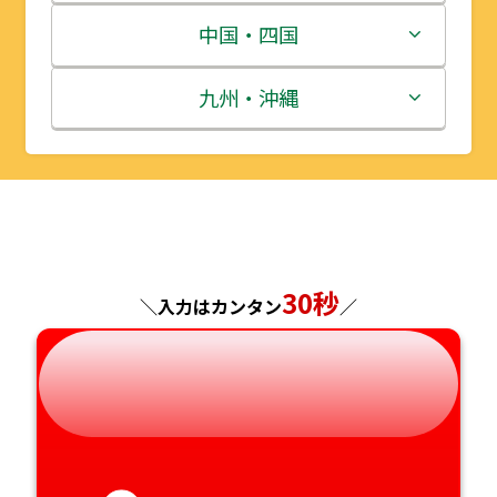
宮城県
群馬県
富山県
三重県
中国・四国
秋田県
埼玉県
石川県
滋賀県
鳥取県
九州・沖縄
山形県
千葉県
福井県
京都府
島根県
福岡県
福島県
東京都
山梨県
大阪府
岡山県
佐賀県
神奈川県
長野県
兵庫県
広島県
長崎県
30秒
＼入力はカンタン
／
岐阜県
奈良県
山口県
熊本県
静岡県
和歌山県
徳島県
大分県
愛知県
香川県
宮崎県