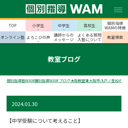
個別指導
TOP
小学生
中学生
高校生
WAMの特徴
講師からの
よくある質問
オンライン塾
よろこびの声
教室検索
メッセージ
入塾について
教室ブログ
個別指導塾WAM
個別指導WAM ブログ
大阪教室
東大阪市
八戸ノ里校のス
2024.01.30
【中学受験について考えること】