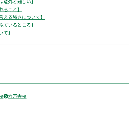
は意外と難しい】
れること】
言える強さについて】
似ているところ】
いて】
校
六万寺校