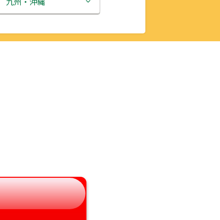
新潟県
九州・沖縄
富山県
福岡県
石川県
佐賀県
福井県
長崎県
山梨県
熊本県
長野県
大分県
岐阜県
宮崎県
静岡県
鹿児島県
愛知県
沖縄県