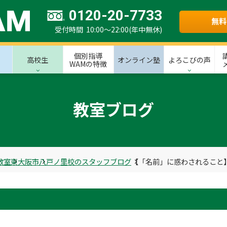
0120-20-7733
無料
受付時間 10:00～22:00(年中無休)
個別指導
高校生
オンライン塾
よろこびの声
WAMの特徴
教室ブログ
教室
東大阪市
八戸ノ里校のスタッフブログ
【「名前」に惑わされること