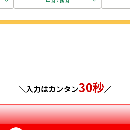
茨城県
中国・四国
栃木県
鳥取県
群馬県
島根県
埼玉県
岡山県
千葉県
広島県
東京都
山口県
30秒
神奈川県
徳島県
＼入力はカンタン
／
香川県
愛媛県
高知県