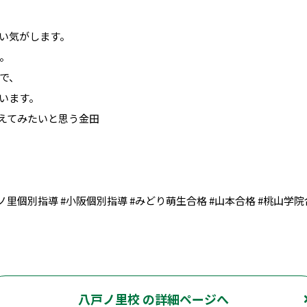
い気がします。
。
で、
います。
えてみたいと思う金田
戸ノ里個別指導 #小阪個別指導 #みどり萌生合格 #山本合格 #桃山学院
八戸ノ里校 の詳細ページへ