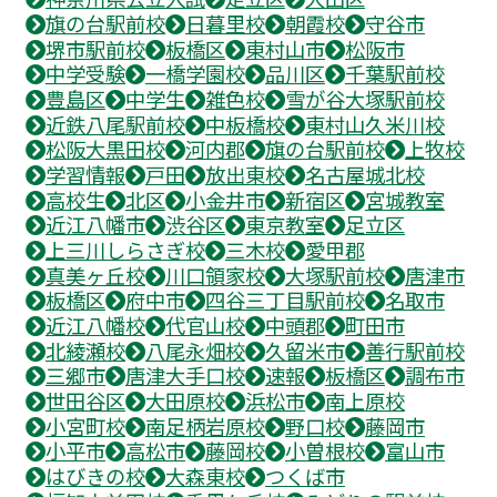
旗の台駅前校
日暮里校
朝霞校
守谷市
堺市駅前校
板橋区
東村山市
松阪市
中学受験
一橋学園校
品川区
千葉駅前校
豊島区
中学生
雑色校
雪が谷大塚駅前校
近鉄八尾駅前校
中板橋校
東村山久米川校
松阪大黒田校
河内郡
旗の台駅前校
上牧校
学習情報
戸田
放出東校
名古屋城北校
高校生
北区
小金井市
新宿区
宮城教室
近江八幡市
渋谷区
東京教室
足立区
上三川しらさぎ校
三木校
愛甲郡
真美ヶ丘校
川口領家校
大塚駅前校
唐津市
板橋区
府中市
四谷三丁目駅前校
名取市
近江八幡校
代官山校
中頭郡
町田市
北綾瀬校
八尾永畑校
久留米市
善行駅前校
三郷市
唐津大手口校
速報
板橋区
調布市
世田谷区
大田原校
浜松市
南上原校
小宮町校
南足柄岩原校
野口校
藤岡市
小平市
高松市
藤岡校
小曽根校
富山市
はびきの校
大森東校
つくば市