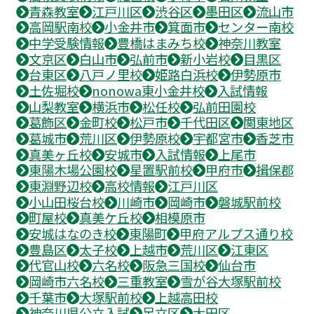
青森教室
江戸川区
渋谷区
墨田区
流山市
高岡駅南校
小金井市
箕面市
センター南校
中学受験情報
豊橋はまみち校
神奈川教室
文京区
白山市
弘前市
新小岩校
目黒区
台東区
八戸ノ里校
姫路白浜校
伊勢原市
土佐堀校
nonowa東小金井校
入試情報
山梨教室
横浜市
松任校
弘前田園校
葛飾区
金町校
松戸市
千代田区
関東地区
葛城市
荒川区
伊勢原校
宇都宮市
香芝市
真美ヶ丘校
安城市
入試情報
上尾市
東陽木場公園校
星置駅前校
甲府市
揖保郡
東淵野辺校
高校情報
江戸川区
小山田桜台校
川崎市
岡崎市
磐城駅前校
町屋校
真美ケ丘校
相模原市
安城はなのき校
東陽町
甲府アルプス通り校
豊島区
太子校
上越市
荒川区
江東区
代官山校
六名校
阪急三国校
仙台市
岡崎市六名校
三重教室
雪が谷大塚駅前校
千葉市
大塚駅前校
上越高田校
神奈川県公立入試
足立区
大田区