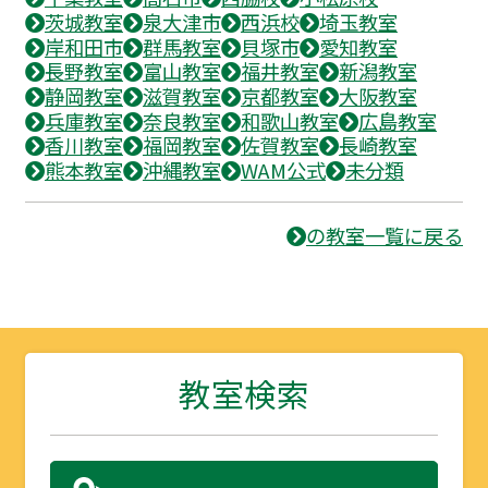
茨城教室
泉大津市
西浜校
埼玉教室
岸和田市
群馬教室
貝塚市
愛知教室
長野教室
富山教室
福井教室
新潟教室
静岡教室
滋賀教室
京都教室
大阪教室
兵庫教室
奈良教室
和歌山教室
広島教室
香川教室
福岡教室
佐賀教室
長崎教室
熊本教室
沖縄教室
WAM公式
未分類
の教室一覧に戻る
教室検索