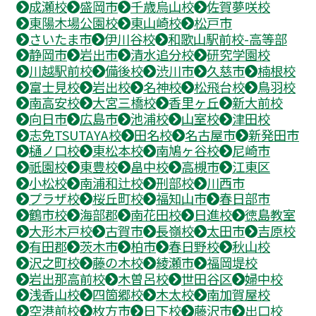
成瀬校
盛岡市
千歳烏山校
佐賀夢咲校
東陽木場公園校
東山崎校
松戸市
さいたま市
伊川谷校
和歌山駅前校-高等部
静岡市
岩出市
清水追分校
研究学園校
川越駅前校
備後校
渋川市
久慈市
楠根校
富士見校
岩出校
名神校
松飛台校
鳥羽校
南高安校
大宮三橋校
香里ヶ丘
新大前校
向日市
広島市
池浦校
山室校
津田校
志免TSUTAYA校
田名校
名古屋市
新発田市
樋ノ口校
東松本校
南鳩ヶ谷校
尼崎市
祇園校
東豊校
畠中校
高槻市
江東区
小松校
南浦和辻校
刑部校
川西市
プラザ校
桜丘町校
福知山市
春日部市
鶴市校
海部郡
南花田校
日進校
徳島教室
大形木戸校
古賀市
長嶺校
太田市
吉原校
有田郡
茨木市
柏市
春日野校
秋山校
沢之町校
藤の木校
綾瀬市
福岡堤校
岩出那高前校
木曽呂校
世田谷区
婦中校
浅香山校
四箇郷校
木太校
南加賀屋校
空港前校
枚方市
日下校
藤沢市
出口校