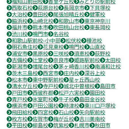
福知山前田校
香里ケ丘校
みどりの駅前校
西取石校
萩原台校
長岡京市
下貝塚校
大治校
豊田校
尾張旭晴丘校
健軍校
脇浜校
山崎北校
和歌山市
東京神奈川
福井市
熊本市
吹田桃山台校
東長岡校
渋川校
鳴門市
名谷校
和歌山駅前校-小中部
松伏校
種池校
明石魚住校
花見東校
鳴門校
山直校
浦安市
黒原校
三咲校
須恵校
荻野校
吉備校
辻堂校
奈良市
姫路駅前校
太田校
新潟市
増尾台校
茅ヶ崎香川校
南浦和辻校
茨木三島校
西宮市
庄内校
深谷上校
松本市
東中野駅前校
星ヶ丘西山校
清水が丘校
寺戸校
城北中曽根校
島田市
戸田市
西彼杵郡
松戸六実校
園田校
青戸校
氷室町校
牛子校
島田金谷校
横浜市
戸田公園校
時津校
東川口戸塚校
飛田給校
四宮校
石山校
矢向駅前校
枚方校
佐賀市
梅が丘校
吉川美南校
平田校
柳島校
筑紫校
札幌市
秋田市