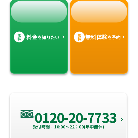
無
無
料金
無料体験
を知りたい
を予約
料
料
0120-20-7733
受付時間：10:00～22：00(年中無休)