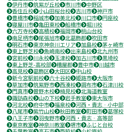
伊丹市
筑紫が丘校
市川市
中野区
香住丘校
小山田桜台校
吉川市
神戸市
豊橋市
稲城市
加美北校
川口市
円座校
寝屋川市
亀田東校
船橋市
堀川校
六万寺校
高積校
福岡市
桃山台校
南足柄市
尾張旭市
北葛飾郡
吹田市
明石市
東京神奈川エリア
加島校
茅ヶ崎市
東上野芝校
魚崎南校
出来島校
北九州市
宮前校
川永校
玉津校
加古川市
黒埼校
東上野芝-高校部
糟屋郡
豊中市
川越市
高見校
葛飾区
大田区
中山校
新今宮駅前校
六十谷校
姫路市
大阪市
草加市
筑紫野市
西湊校
調布市
石津川校
門真市
曽野木校
楠見校
北海道教室
諏訪森校
山の下校
岩手教室
東大阪市
河北校
府中市
福泉校
河西・貴志‐小中部
八尾市
紫竹山校
秋田教室
町田市
葛塚校
八王子市
羽曳野市
河西・貴志‐高等部
東京教室
神奈川教室
堺市
ふじと台校
千葉教室
高石市
西脇校
小松原校