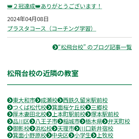
👑２冠達成👑ありがとうございます！
2024年04月08日
プラスタコース（コーチング学習）
“松飛台校” のブログ記事一覧
松飛台校の近隣の教室
東大和市
成瀬校
西鉄久留米駅前校
つくば松代校
箕面桜ケ丘校
三郷校
厚木妻田北校
上本町駅前校
塚本駅前校
品川区
八王子市
稲城市
栃木県
弁天町校
御影校
浜松校
天理市
川口新井宿校
箕面小野原校
中央区
小学生
上牧校