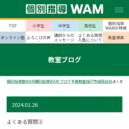
個別指導
TOP
小学生
中学生
高校生
WAMの特徴
講師からの
よくある質問
オンライン塾
よろこびの声
教室検索
メッセージ
入塾について
教室ブログ
個別指導塾WAM
個別指導WAM ブログ
千葉教室
松戸市
松飛台校
よくある
2024.01.26
よくある質問②