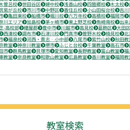
木曽呂校
世田谷区
婦中校
浅香山校
四箇郷校
木太校
筑紫が丘校
市川市
中野区
香住丘校
小山田桜台校
吉川
市
亀田東校
船橋市
堀川校
六万寺校
高積校
福岡市
奈川エリア
加島校
茅ヶ崎市
東上野芝校
魚崎南校
出来
芝-高校部
糟屋郡
豊中市
川越市
高見校
葛飾区
大田
西湊校
調布市
石津川校
門真市
曽野木校
楠見校
北
市
福泉校
河西・貴志‐小中部
八尾市
紫竹山校
秋田教
京教室
神奈川教室
堺市
ふじと台校
千葉教室
高石市
田市
群馬教室
貝塚市
愛知教室
長野教室
富山教室
福
庫教室
奈良教室
和歌山教室
広島教室
香川教室
福岡教
教室検索