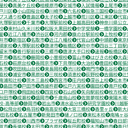
屋校
真美ケ丘校
相模原市
安城市
入試情報
上尾市
東
戸川区
小山田桜台校
川崎市
六名校
阪急三国校
仙台市
プス通り校
豊島区
太子校
上越市
荒川区
江東区
代官
大塚駅前校
千葉市
大塚駅前校
上越高田校
神奈川県公立
校
東村山久米川校
松阪大黒田校
中学受験
一橋学園校
室
近江八幡市
渋谷区
河内郡
旗の台駅前校
上牧校
学
井市
新宿区
名取市
近江八幡校
代官山校
中頭郡
東京
領家校
大塚駅前校
唐津市
板橋区
府中市
四谷三丁目駅
留米市
善行駅前校
三郷市
唐津大手口校
速報
板橋区
平市
高松市
藤岡校
小曽根校
富山市
はびきの校
大森
石校
萩原台校
長岡京市
下貝塚校
大治校
豊田校
尾張
本市
吹田桃山台校
東長岡校
渋川校
鳴門市
名谷校
和
直校
浦安市
黒原校
三咲校
須恵校
荻野校
吉備校
辻
南浦和辻校
茨木三島校
西宮市
庄内校
深谷上校
松本市
島田市
戸田市
西彼杵郡
松戸六実校
園田校
青戸校
口戸塚校
飛田給校
四宮校
石山校
矢向駅前校
枚方校
秋田市
成瀬校
盛岡市
千歳烏山校
佐賀夢咲校
東陽木場
校-高等部
静岡市
岩出市
清水追分校
研究学園校
川越
松飛台校
鳥羽校
南高安校
大宮三橋校
香里ヶ丘
新大
田名校
名古屋市
新発田市
樋ノ口校
東松本校
南鳩ヶ
校
刑部校
川西市
プラザ校
桜丘町校
福知山市
春日部
賀市
長嶺校
太田市
吉原校
有田郡
茨木市
柏市
春日