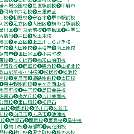
陽木場公園校
星置駅前校
甲府市
岡崎市六名校
三重教室
山校
朝霞校
守谷市
堺市駅前校
入試
足立区
大田区
旗の台駅前校
品川区
千葉駅前校
豊島区
中学生
習情報
戸田
放出東校
教室
足立区
上三川しらさぎ校
前校
大田原校
浜松市
南上原校
調布市
世田谷区
小宮町校
東校
つくば市
福知山前田校
旭晴丘校
健軍校
脇浜校
山崎北校
歌山駅前校-小中部
松伏校
種池校
堂校
奈良市
姫路駅前校
太田校
東中野駅前校
星ヶ丘西山校
氷室町校
牛子校
島田金谷校
佐賀市
梅が丘校
吉川美南校
公園校
東山崎校
松戸市
駅前校
備後校
渋川市
久慈市
前校
向日市
広島市
池浦校
谷校
尼崎市
祇園校
東豊校
畠中校
市
鶴市校
海部郡
南花田校
野校
秋山校
沢之町校
藤の木校