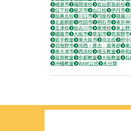
綾瀬市
福岡堤校
岩出那高前校
日下校
藤沢市
出口校
伊丹市
加美北校
川口市
円座校
寝屋川
北葛飾郡
吹田市
明石市
東京神
玉津校
加古川市
黒埼校
東上野
姫路市
大阪市
草加市
筑紫野市
岩手教室
東大阪市
河北校
府中
羽曳野市
河西・貴志‐高等部
東
泉大津市
西浜校
埼玉教室
岸和
滋賀教室
京都教室
大阪教室
兵
沖縄教室
WAM公式
未分類