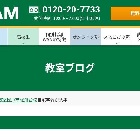
0120-20-7733
無料
受付時間 10:00～22:00(年中無休)
個別指導
高校生
オンライン塾
よろこびの声
WAMの特徴
教室ブログ
教室
松戸市
松飛台校
自宅学習が大事