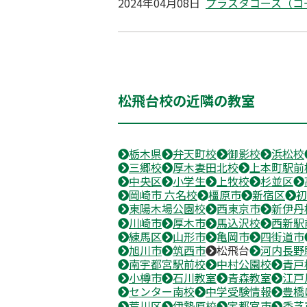
2024年04月08日
プラスタコース（コ
松飛台校の近隣の教室
栃木県
弁天町校
御影校
浜松校
三郷校
厚木妻田北校
上本町駅前
中央区
小学生
上牧校
杉並区
岡崎市 六名校
橿原市
新宿区
初
東陽木場公園校
西東京市
新伊丹
川崎市
厚木市
馬込沢校
西新駅
練馬区
山形市
亀岡市
四街道市
旭川市
筑西市
松飛台
河内長野
南宇都宮駅前校
中村公園校
青戸
小樽市
石川教室
青森教室
江戸
センター南校
中学受験情報
豊橋
荒川区
伊勢原校
宇都宮市
香芝