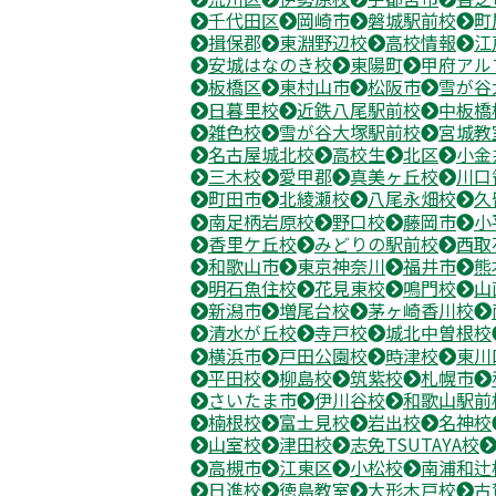
千代田区
岡崎市
磐城駅前校
町
揖保郡
東淵野辺校
高校情報
江
安城はなのき校
東陽町
甲府アル
板橋区
東村山市
松阪市
雪が谷
日暮里校
近鉄八尾駅前校
中板橋
雑色校
雪が谷大塚駅前校
宮城教
名古屋城北校
高校生
北区
小金
三木校
愛甲郡
真美ヶ丘校
川口
町田市
北綾瀬校
八尾永畑校
久
南足柄岩原校
野口校
藤岡市
小
香里ケ丘校
みどりの駅前校
西取
和歌山市
東京神奈川
福井市
熊
明石魚住校
花見東校
鳴門校
山
新潟市
増尾台校
茅ヶ崎香川校
清水が丘校
寺戸校
城北中曽根校
横浜市
戸田公園校
時津校
東川
平田校
柳島校
筑紫校
札幌市
さいたま市
伊川谷校
和歌山駅前
楠根校
富士見校
岩出校
名神校
山室校
津田校
志免TSUTAYA校
高槻市
江東区
小松校
南浦和辻
日進校
徳島教室
大形木戸校
古