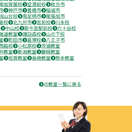
南加賀屋校
空港前校
枚方市
市
神戸市
豊橋市
稲城市
桃山台校
南足柄市
尾張旭市
島校
北九州市
宮前校
川永校
区
中山校
新今宮駅前校
六十谷校
海道教室
諏訪森校
山の下校
室
町田市
葛塚校
八王子市
西脇校
小松原校
茨城教室
井教室
新潟教室
静岡教室
室
佐賀教室
長崎教室
熊本教室
の教室一覧に戻る