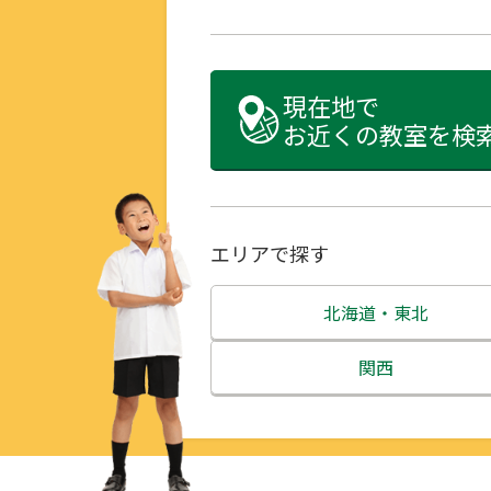
現在地で
お近くの教室を検
エリアで探す
北海道・東北
北海道
関西
青森県
三重県
岩手県
滋賀県