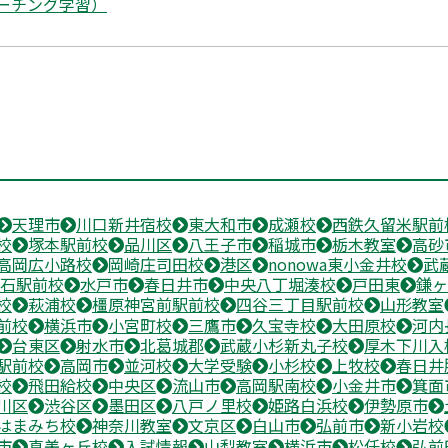
ーチング学習）
天理市
川口新井宿校
東大和市
成瀬校
西鉄久留米駅前
校
塚本駅前校
品川区
八王子市
稲城市
栃木教室
高砂
高岡広小路校
岡崎庄司田校
港区
nonowa東小金井校
武
石駅前校
水戸市
春日井市
中央八丁堀湊校
戸田東
鎌ヶ
校
萩浦校
橿原神宮前駅前校
四谷三丁目駅前校
山形教室
前校
横浜市
小宮町校
三鷹市
久宝寺校
大田原校
河内
台東区
射水市
北葛城郡
武蔵小杉新丸子校
厚木下川入
駅前校
高岡市
並河校
大学受験
小杉校
上牧校
春日井
校
飛田給校
中央区
流山市
高岡駅南校
小金井市
箕面
川区
渋谷区
墨田区
八戸ノ里校
姫路白浜校
伊勢原市
はまみち校
神奈川教室
文京区
白山市
弘前市
新小岩校
市
真美ヶ丘校
入試情報
山梨教室
横浜市
松任校
弘前