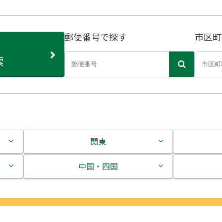
郵便番号で探す
市区町
索
関東
茨城県
中国・四国
栃木県
鳥取県
群馬県
島根県