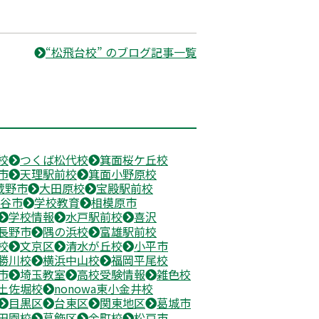
“松飛台校” のブログ記事一覧
校
つくば松代校
箕面桜ケ丘校
市
天理駅前校
箕面小野原校
蔵野市
大田原校
宝殿駅前校
谷市
学校教育
相模原市
学校情報
水戸駅前校
喜沢
長野市
隅の浜校
富雄駅前校
校
文京区
清水が丘校
小平市
勝川校
横浜中山校
福岡平尾校
市
埼玉教室
高校受験情報
雑色校
土佐堀校
nonowa東小金井校
目黒区
台東区
関東地区
葛城市
田園校
葛飾区
金町校
松戸市