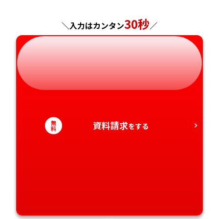
神奈川県
長野県
兵庫県
広島県
長崎県
30秒
＼入力はカンタン
／
岐阜県
奈良県
山口県
熊本県
静岡県
和歌山県
徳島県
大分県
愛知県
香川県
宮崎県
愛媛県
鹿児島県
無
資料請求
をする
料
高知県
沖縄県