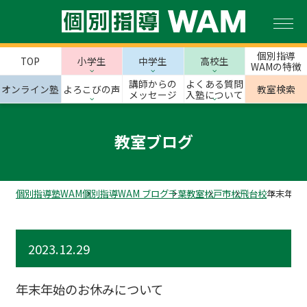
個別指導
TOP
小学生
中学生
高校生
WAMの特徴
講師からの
よくある質問
オンライン塾
よろこびの声
教室検索
メッセージ
入塾について
教室ブログ
個別指導塾WAM
個別指導WAM ブログ
千葉教室
松戸市
松飛台校
年末年始
2023.12.29
年末年始のお休みについて