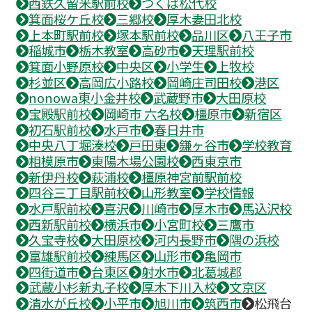
西鉄久留米駅前校
つくば松代校
箕面桜ケ丘校
三郷校
厚木妻田北校
上本町駅前校
塚本駅前校
品川区
八王子市
稲城市
栃木教室
高砂市
天理駅前校
箕面小野原校
中央区
小学生
上牧校
杉並区
高岡広小路校
岡崎庄司田校
港区
nonowa東小金井校
武蔵野市
大田原校
宝殿駅前校
岡崎市 六名校
橿原市
新宿区
初石駅前校
水戸市
春日井市
中央八丁堀湊校
戸田東
鎌ヶ谷市
学校教育
相模原市
東陽木場公園校
西東京市
新伊丹校
萩浦校
橿原神宮前駅前校
四谷三丁目駅前校
山形教室
学校情報
水戸駅前校
喜沢
川崎市
厚木市
馬込沢校
西新駅前校
横浜市
小宮町校
三鷹市
久宝寺校
大田原校
河内長野市
隅の浜校
富雄駅前校
練馬区
山形市
亀岡市
四街道市
台東区
射水市
北葛城郡
武蔵小杉新丸子校
厚木下川入校
文京区
清水が丘校
小平市
旭川市
筑西市
松飛台