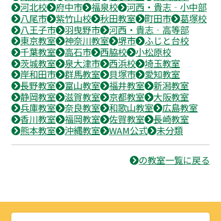
河北校
府中市
福泉校
河西・貴志‐小中部
八尾市
紫竹山校
秋田教室
町田市
葛塚校
八王子市
羽曳野市
河西・貴志‐高等部
東京教室
神奈川教室
堺市
ふじと台校
千葉教室
高石市
西脇校
小松原校
茨城教室
泉大津市
西浜校
埼玉教室
岸和田市
群馬教室
貝塚市
愛知教室
長野教室
富山教室
福井教室
新潟教室
静岡教室
滋賀教室
京都教室
大阪教室
兵庫教室
奈良教室
和歌山教室
広島教室
香川教室
福岡教室
佐賀教室
長崎教室
熊本教室
沖縄教室
WAM公式
未分類
の教室一覧に戻る