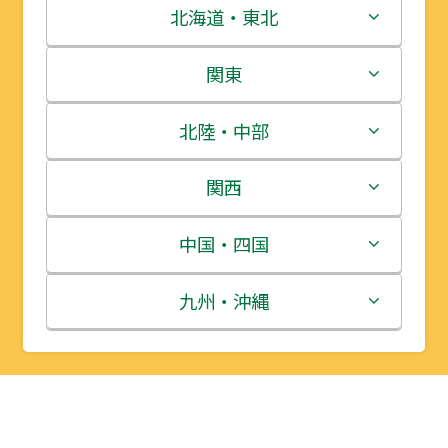
北海道・東北
北海道
関東
青森県
茨城県
北陸・中部
岩手県
栃木県
新潟県
関西
宮城県
群馬県
富山県
三重県
中国・四国
秋田県
埼玉県
石川県
滋賀県
鳥取県
九州・沖縄
山形県
千葉県
福井県
京都府
島根県
福岡県
福島県
東京都
山梨県
大阪府
岡山県
佐賀県