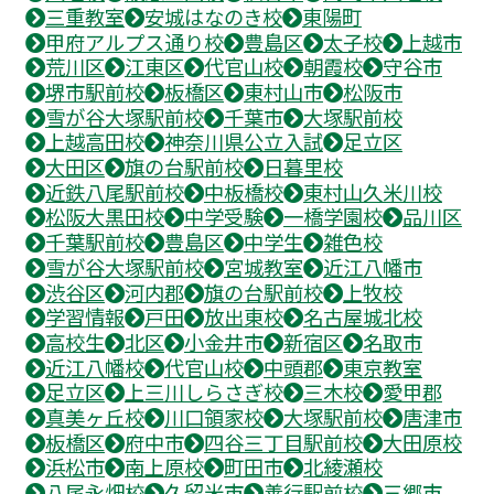
三重教室
安城はなのき校
東陽町
甲府アルプス通り校
豊島区
太子校
上越市
荒川区
江東区
代官山校
朝霞校
守谷市
堺市駅前校
板橋区
東村山市
松阪市
雪が谷大塚駅前校
千葉市
大塚駅前校
上越高田校
神奈川県公立入試
足立区
大田区
旗の台駅前校
日暮里校
近鉄八尾駅前校
中板橋校
東村山久米川校
松阪大黒田校
中学受験
一橋学園校
品川区
千葉駅前校
豊島区
中学生
雑色校
雪が谷大塚駅前校
宮城教室
近江八幡市
渋谷区
河内郡
旗の台駅前校
上牧校
学習情報
戸田
放出東校
名古屋城北校
高校生
北区
小金井市
新宿区
名取市
近江八幡校
代官山校
中頭郡
東京教室
足立区
上三川しらさぎ校
三木校
愛甲郡
真美ヶ丘校
川口領家校
大塚駅前校
唐津市
板橋区
府中市
四谷三丁目駅前校
大田原校
浜松市
南上原校
町田市
北綾瀬校
八尾永畑校
久留米市
善行駅前校
三郷市