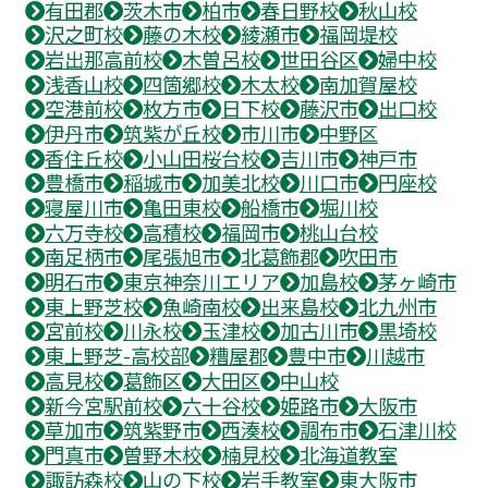
有田郡
茨木市
柏市
春日野校
秋山校
沢之町校
藤の木校
綾瀬市
福岡堤校
岩出那高前校
木曽呂校
世田谷区
婦中校
浅香山校
四箇郷校
木太校
南加賀屋校
空港前校
枚方市
日下校
藤沢市
出口校
伊丹市
筑紫が丘校
市川市
中野区
香住丘校
小山田桜台校
吉川市
神戸市
豊橋市
稲城市
加美北校
川口市
円座校
寝屋川市
亀田東校
船橋市
堀川校
六万寺校
高積校
福岡市
桃山台校
南足柄市
尾張旭市
北葛飾郡
吹田市
明石市
東京神奈川エリア
加島校
茅ヶ崎市
東上野芝校
魚崎南校
出来島校
北九州市
宮前校
川永校
玉津校
加古川市
黒埼校
東上野芝-高校部
糟屋郡
豊中市
川越市
高見校
葛飾区
大田区
中山校
新今宮駅前校
六十谷校
姫路市
大阪市
草加市
筑紫野市
西湊校
調布市
石津川校
門真市
曽野木校
楠見校
北海道教室
諏訪森校
山の下校
岩手教室
東大阪市