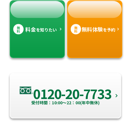
無
無
料金
無料体験
を知りたい
を予約
料
料
0120-20-7733
受付時間：10:00～22：00(年中無休)