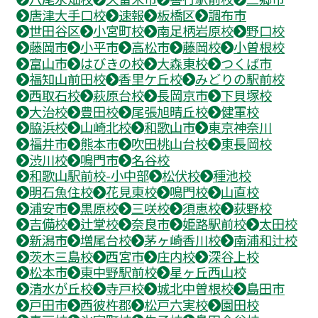
唐津大手口校
速報
板橋区
調布市
世田谷区
小宮町校
南足柄岩原校
野口校
藤岡市
小平市
高松市
藤岡校
小曽根校
富山市
はびきの校
大森東校
つくば市
福知山前田校
香里ケ丘校
みどりの駅前校
西取石校
萩原台校
長岡京市
下貝塚校
大治校
豊田校
尾張旭晴丘校
健軍校
脇浜校
山崎北校
和歌山市
東京神奈川
福井市
熊本市
吹田桃山台校
東長岡校
渋川校
鳴門市
名谷校
和歌山駅前校-小中部
松伏校
種池校
明石魚住校
花見東校
鳴門校
山直校
浦安市
黒原校
三咲校
須恵校
荻野校
吉備校
辻堂校
奈良市
姫路駅前校
太田校
新潟市
増尾台校
茅ヶ崎香川校
南浦和辻校
茨木三島校
西宮市
庄内校
深谷上校
松本市
東中野駅前校
星ヶ丘西山校
清水が丘校
寺戸校
城北中曽根校
島田市
戸田市
西彼杵郡
松戸六実校
園田校