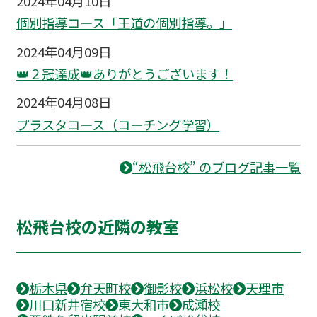
2024年04月10日
個別指導コース「王道の個別指導。」
2024年04月09日
👑２冠達成👑ありがとうございます！
2024年04月08日
プラスタコース（コーチング学習）
“松飛台校” のブログ記事一覧
松飛台校の近隣の教室
栃木県
弁天町校
御影校
浜松校
天理市
川口新井宿校
東大和市
成瀬校