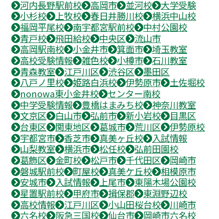
河内長野駅前校
高岡市
並河校
大学受験
小杉校
上牧校
春日井勝川校
横浜中山校
福岡平尾校
南宇都宮駅前校
中村公園校
青戸校
飛田給校
中央区
流山市
高岡駅南校
小金井市
箕面市
埼玉教室
高校受験情報
雑色校
小樽市
石川教室
青森教室
江戸川区
渋谷区
墨田区
八戸ノ里校
姫路白浜校
伊勢原市
土佐堀校
nonowa東小金井校
センター南校
中学受験情報
豊橋はまみち校
神奈川教室
文京区
白山市
弘前市
新小岩校
目黒区
台東区
関東地区
葛城市
荒川区
伊勢原校
宇都宮市
香芝市
真美ヶ丘校
入試情報
山梨教室
横浜市
松任校
弘前田園校
葛飾区
金町校
松戸市
千代田区
岡崎市
磐城駅前校
町屋校
真美ケ丘校
相模原市
安城市
入試情報
上尾市
東陽木場公園校
星置駅前校
甲府市
揖保郡
東淵野辺校
高校情報
江戸川区
小山田桜台校
川崎市
六名校
阪急三国校
仙台市
岡崎市六名校