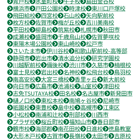
青戸校
氷室町校
牛子校
島田金谷校
横浜市
戸田公園校
時津校
東川口戸塚校
飛田給校
四宮校
石山校
矢向駅前校
枚方校
佐賀市
梅が丘校
吉川美南校
平田校
柳島校
筑紫校
札幌市
秋田市
成瀬校
盛岡市
千歳烏山校
佐賀夢咲校
東陽木場公園校
東山崎校
松戸市
さいたま市
伊川谷校
和歌山駅前校-高等部
静岡市
岩出市
清水追分校
研究学園校
川越駅前校
備後校
渋川市
久慈市
楠根校
富士見校
岩出校
名神校
松飛台校
鳥羽校
南高安校
大宮三橋校
香里ヶ丘
新大前校
向日市
広島市
池浦校
山室校
津田校
志免TSUTAYA校
田名校
名古屋市
新発田市
樋ノ口校
東松本校
南鳩ヶ谷校
尼崎市
祇園校
東豊校
畠中校
高槻市
江東区
小松校
南浦和辻校
刑部校
川西市
プラザ校
桜丘町校
福知山市
春日部市
鶴市校
海部郡
南花田校
日進校
徳島教室
大形木戸校
古賀市
長嶺校
太田市
吉原校