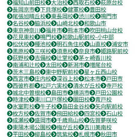
福知山前田校
大治校
西取石校
萩原台校
長岡京市
下貝塚校
健軍校
豊田校
尾張旭晴丘校
東長岡校
渋川校
鳴門市
名谷校
脇浜校
山崎北校
和歌山市
東京神奈川
福井市
熊本市
吹田桃山台校
花見東校
鳴門校
和歌山駅前校-小中部
松伏校
種池校
明石魚住校
山直校
浦安市
黒原校
三咲校
須恵校
奈良市
姫路駅前校
荻野校
吉備校
辻堂校
茅ヶ崎香川校
南浦和辻校
太田校
新潟市
増尾台校
茨木三島校
東中野駅前校
星ヶ丘西山校
西宮市
庄内校
深谷上校
松本市
戸田市
西彼杵郡
松戸六実校
清水が丘校
寺戸校
城北中曽根校
島田市
横浜市
戸田公園校
時津校
東川口戸塚校
園田校
青戸校
氷室町校
牛子校
島田金谷校
矢向駅前校
枚方校
佐賀市
飛田給校
四宮校
石山校
成瀬校
盛岡市
千歳烏山校
佐賀夢咲校
東陽木場公園校
梅が丘校
吉川美南校
平田校
柳島校
筑紫校
札幌市
秋田市