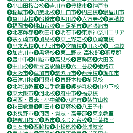
小山田桜台校
吉川市
豊橋市
神戸市
稲城市
加美北校
川口市
円座校
寝屋川市
亀田東校
船橋市
堀川校
六万寺校
高積校
福岡市
桃山台校
南足柄市
尾張旭市
北葛飾郡
吹田市
明石市
東京神奈川エリア
茅ヶ崎市
加島校
東上野芝校
魚崎南校
出来島校
北九州市
宮前校
川永校
玉津校
加古川市
黒埼校
東上野芝-高校部
糟屋郡
豊中市
川越市
高見校
葛飾区
大田区
中山校
新今宮駅前校
六十谷校
姫路市
大阪市
草加市
筑紫野市
西湊校
調布市
石津川校
門真市
曽野木校
楠見校
北海道教室
岩手教室
諏訪森校
山の下校
東大阪市
河北校
府中市
福泉校
河西・貴志‐小中部
八尾市
紫竹山校
秋田教室
町田市
葛塚校
八王子市
羽曳野市
河西・貴志‐高等部
東京教室
神奈川教室
堺市
ふじと台校
千葉教室
高石市
西脇校
小松原校
茨城教室