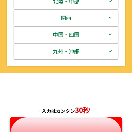
茨城県
北陸・中部
岩手県
栃木県
新潟県
関西
宮城県
群馬県
富山県
三重県
中国・四国
秋田県
埼玉県
石川県
滋賀県
鳥取県
九州・沖縄
山形県
千葉県
福井県
京都府
島根県
福岡県
福島県
東京都
山梨県
大阪府
岡山県
佐賀県
神奈川県
長野県
兵庫県
広島県
長崎県
30秒
＼入力はカンタン
／
岐阜県
奈良県
山口県
熊本県
静岡県