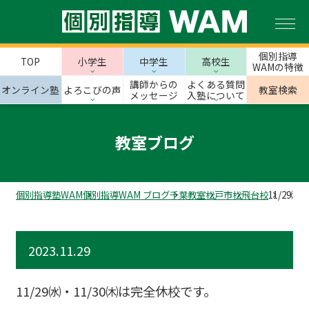
個別指導
TOP
小学生
中学生
高校生
WAMの特徴
講師からの
よくある質問
オンライン塾
よろこびの声
教室検索
メッセージ
入塾について
教室ブログ
個別指導塾WAM
個別指導WAM ブログ
千葉教室
松戸市
松飛台校
11/29
2023.11.29
11/29㈬・11/30㈭は完全休校です。