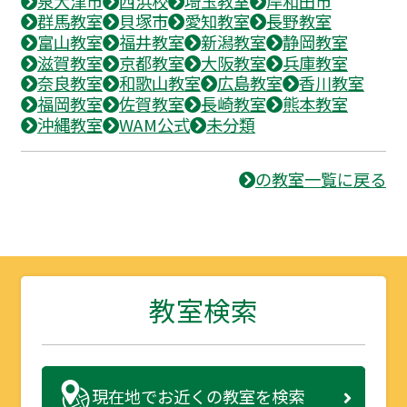
泉大津市
西浜校
埼玉教室
岸和田市
群馬教室
貝塚市
愛知教室
長野教室
富山教室
福井教室
新潟教室
静岡教室
滋賀教室
京都教室
大阪教室
兵庫教室
奈良教室
和歌山教室
広島教室
香川教室
福岡教室
佐賀教室
長崎教室
熊本教室
沖縄教室
WAM公式
未分類
の教室一覧に戻る
教室検索
現在地で
お近くの教室を検索