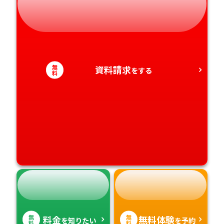
和歌山県
徳島県
大分県
愛知県
香川県
宮崎県
愛媛県
鹿児島県
無
資料請求
をする
料
高知県
沖縄県
無
無
料金
無料体験
を知りたい
を予約
料
料