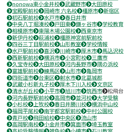
nonowa東小金井校
武蔵野市
大田原校
宝殿駅前校
岡崎市 六名校
橿原市
新宿区
初石駅前校
水戸市
春日井市
中央八丁堀湊校
戸田東
鎌ヶ谷市
学校教育
相模原市
東陽木場公園校
西東京市
新伊丹校
萩浦校
橿原神宮前駅前校
四谷三丁目駅前校
山形教室
学校情報
水戸駅前校
喜沢
川崎市
厚木市
馬込沢校
西新駅前校
横浜市
小宮町校
三鷹市
久宝寺校
大田原校
河内長野市
隅の浜校
富雄駅前校
練馬区
山形市
亀岡市
四街道市
台東区
射水市
北葛城郡
武蔵小杉新丸子校
厚木下川入校
文京区
清水が丘校
小平市
旭川市
筑西市
松飛台
河内長野駅前校
高岡市
並河校
大学受験
小杉校
上牧校
春日井勝川校
横浜中山校
福岡平尾校
南宇都宮駅前校
中村公園校
青戸校
飛田給校
中央区
流山市
高岡駅南校
小金井市
箕面市
埼玉教室
高校受験情報
雑色校
小樽市
石川教室