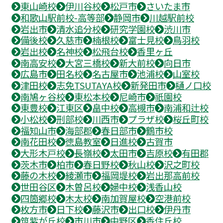
東山崎校
伊川谷校
松戸市
さいたま市
和歌山駅前校-高等部
静岡市
川越駅前校
岩出市
清水追分校
研究学園校
渋川市
備後校
久慈市
楠根校
富士見校
鳥羽校
岩出校
名神校
松飛台校
香里ヶ丘
南高安校
大宮三橋校
新大前校
向日市
広島市
田名校
名古屋市
池浦校
山室校
津田校
志免TSUTAYA校
新発田市
樋ノ口校
南鳩ヶ谷校
東松本校
尼崎市
祇園校
東豊校
江東区
畠中校
高槻市
南浦和辻校
小松校
刑部校
川西市
プラザ校
桜丘町校
福知山市
海部郡
春日部市
鶴市校
南花田校
徳島教室
日進校
古賀市
大形木戸校
長嶺校
太田市
吉原校
有田郡
茨木市
柏市
春日野校
秋山校
沢之町校
藤の木校
綾瀬市
福岡堤校
岩出那高前校
世田谷区
木曽呂校
婦中校
浅香山校
四箇郷校
木太校
南加賀屋校
空港前校
枚方市
日下校
藤沢市
出口校
伊丹市
筑紫が丘校
市川市
中野区
香住丘校