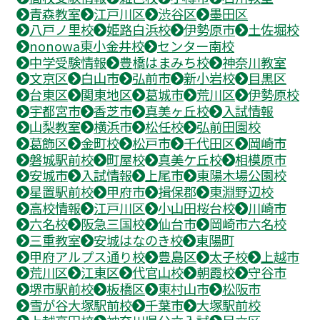
青森教室
江戸川区
渋谷区
墨田区
八戸ノ里校
姫路白浜校
伊勢原市
土佐堀校
nonowa東小金井校
センター南校
中学受験情報
豊橋はまみち校
神奈川教室
文京区
白山市
弘前市
新小岩校
目黒区
台東区
関東地区
葛城市
荒川区
伊勢原校
宇都宮市
香芝市
真美ヶ丘校
入試情報
山梨教室
横浜市
松任校
弘前田園校
葛飾区
金町校
松戸市
千代田区
岡崎市
磐城駅前校
町屋校
真美ケ丘校
相模原市
安城市
入試情報
上尾市
東陽木場公園校
星置駅前校
甲府市
揖保郡
東淵野辺校
高校情報
江戸川区
小山田桜台校
川崎市
六名校
阪急三国校
仙台市
岡崎市六名校
三重教室
安城はなのき校
東陽町
甲府アルプス通り校
豊島区
太子校
上越市
荒川区
江東区
代官山校
朝霞校
守谷市
堺市駅前校
板橋区
東村山市
松阪市
雪が谷大塚駅前校
千葉市
大塚駅前校