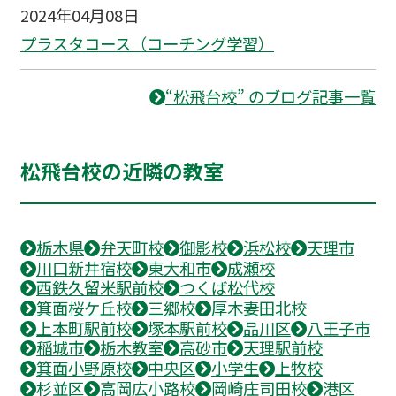
2024年04月08日
プラスタコース（コーチング学習）
“松飛台校” のブログ記事一覧
松飛台校の近隣の教室
栃木県
弁天町校
御影校
浜松校
天理市
川口新井宿校
東大和市
成瀬校
西鉄久留米駅前校
つくば松代校
箕面桜ケ丘校
三郷校
厚木妻田北校
上本町駅前校
塚本駅前校
品川区
八王子市
稲城市
栃木教室
高砂市
天理駅前校
箕面小野原校
中央区
小学生
上牧校
杉並区
高岡広小路校
岡崎庄司田校
港区