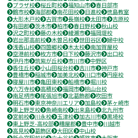
プラザ校
桜丘町校
福知山市
春日部市
鶴市校
海部郡
南花田校
日進校
徳島教室
大形木戸校
古賀市
長嶺校
太田市
吉原校
有田郡
茨木市
柏市
春日野校
秋山校
沢之町校
藤の木校
綾瀬市
福岡堤校
岩出那高前校
木曽呂校
世田谷区
婦中校
浅香山校
四箇郷校
木太校
南加賀屋校
空港前校
枚方市
日下校
藤沢市
出口校
伊丹市
筑紫が丘校
市川市
中野区
香住丘校
小山田桜台校
吉川市
神戸市
豊橋市
稲城市
加美北校
川口市
円座校
寝屋川市
亀田東校
船橋市
堀川校
六万寺校
高積校
福岡市
桃山台校
南足柄市
尾張旭市
北葛飾郡
吹田市
明石市
東京神奈川エリア
加島校
茅ヶ崎市
東上野芝校
魚崎南校
出来島校
北九州市
宮前校
川永校
玉津校
加古川市
黒埼校
東上野芝-高校部
糟屋郡
豊中市
川越市
高見校
葛飾区
大田区
中山校
新今宮駅前校
六十谷校
姫路市
大阪市