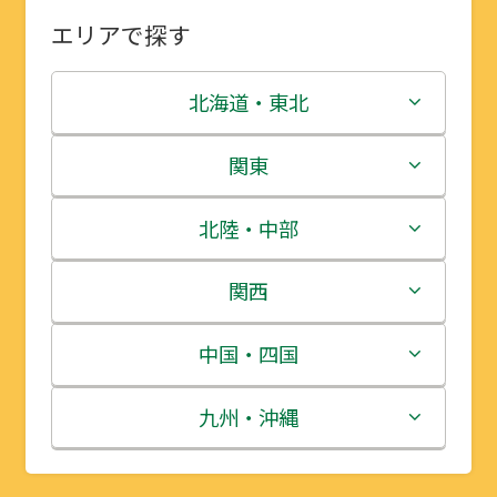
エリアで探す
北海道・東北
北海道
関東
青森県
茨城県
北陸・中部
岩手県
栃木県
新潟県
関西
宮城県
群馬県
富山県
三重県
中国・四国
秋田県
埼玉県
石川県
滋賀県
鳥取県
九州・沖縄
山形県
千葉県
福井県
京都府
島根県
福岡県