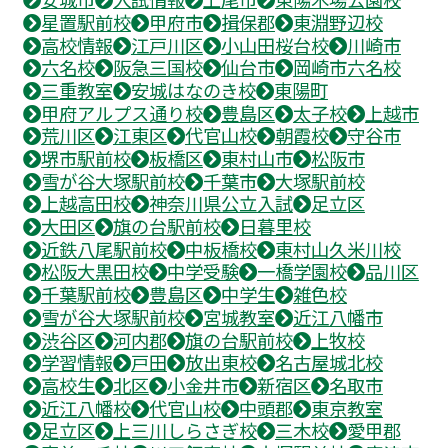
星置駅前校
甲府市
揖保郡
東淵野辺校
高校情報
江戸川区
小山田桜台校
川崎市
六名校
阪急三国校
仙台市
岡崎市六名校
三重教室
安城はなのき校
東陽町
甲府アルプス通り校
豊島区
太子校
上越市
荒川区
江東区
代官山校
朝霞校
守谷市
堺市駅前校
板橋区
東村山市
松阪市
雪が谷大塚駅前校
千葉市
大塚駅前校
上越高田校
神奈川県公立入試
足立区
大田区
旗の台駅前校
日暮里校
近鉄八尾駅前校
中板橋校
東村山久米川校
松阪大黒田校
中学受験
一橋学園校
品川区
千葉駅前校
豊島区
中学生
雑色校
雪が谷大塚駅前校
宮城教室
近江八幡市
渋谷区
河内郡
旗の台駅前校
上牧校
学習情報
戸田
放出東校
名古屋城北校
高校生
北区
小金井市
新宿区
名取市
近江八幡校
代官山校
中頭郡
東京教室
足立区
上三川しらさぎ校
三木校
愛甲郡