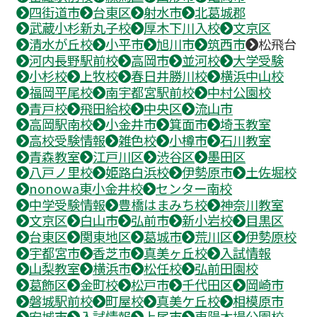
四街道市
台東区
射水市
北葛城郡
武蔵小杉新丸子校
厚木下川入校
文京区
清水が丘校
小平市
旭川市
筑西市
松飛台
河内長野駅前校
高岡市
並河校
大学受験
小杉校
上牧校
春日井勝川校
横浜中山校
福岡平尾校
南宇都宮駅前校
中村公園校
青戸校
飛田給校
中央区
流山市
高岡駅南校
小金井市
箕面市
埼玉教室
高校受験情報
雑色校
小樽市
石川教室
青森教室
江戸川区
渋谷区
墨田区
八戸ノ里校
姫路白浜校
伊勢原市
土佐堀校
nonowa東小金井校
センター南校
中学受験情報
豊橋はまみち校
神奈川教室
文京区
白山市
弘前市
新小岩校
目黒区
台東区
関東地区
葛城市
荒川区
伊勢原校
宇都宮市
香芝市
真美ヶ丘校
入試情報
山梨教室
横浜市
松任校
弘前田園校
葛飾区
金町校
松戸市
千代田区
岡崎市
磐城駅前校
町屋校
真美ケ丘校
相模原市
安城市
入試情報
上尾市
東陽木場公園校