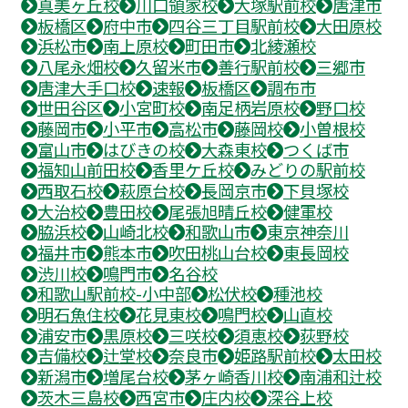
真美ヶ丘校
川口領家校
大塚駅前校
唐津市
板橋区
府中市
四谷三丁目駅前校
大田原校
浜松市
南上原校
町田市
北綾瀬校
八尾永畑校
久留米市
善行駅前校
三郷市
唐津大手口校
速報
板橋区
調布市
世田谷区
小宮町校
南足柄岩原校
野口校
藤岡市
小平市
高松市
藤岡校
小曽根校
富山市
はびきの校
大森東校
つくば市
福知山前田校
香里ケ丘校
みどりの駅前校
西取石校
萩原台校
長岡京市
下貝塚校
大治校
豊田校
尾張旭晴丘校
健軍校
脇浜校
山崎北校
和歌山市
東京神奈川
福井市
熊本市
吹田桃山台校
東長岡校
渋川校
鳴門市
名谷校
和歌山駅前校-小中部
松伏校
種池校
明石魚住校
花見東校
鳴門校
山直校
浦安市
黒原校
三咲校
須恵校
荻野校
吉備校
辻堂校
奈良市
姫路駅前校
太田校
新潟市
増尾台校
茅ヶ崎香川校
南浦和辻校
茨木三島校
西宮市
庄内校
深谷上校