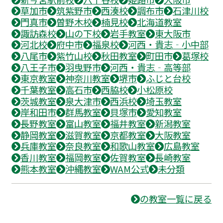
草加市
筑紫野市
西湊校
調布市
石津川校
門真市
曽野木校
楠見校
北海道教室
諏訪森校
山の下校
岩手教室
東大阪市
河北校
府中市
福泉校
河西・貴志‐小中部
八尾市
紫竹山校
秋田教室
町田市
葛塚校
八王子市
羽曳野市
河西・貴志‐高等部
東京教室
神奈川教室
堺市
ふじと台校
千葉教室
高石市
西脇校
小松原校
茨城教室
泉大津市
西浜校
埼玉教室
岸和田市
群馬教室
貝塚市
愛知教室
長野教室
富山教室
福井教室
新潟教室
静岡教室
滋賀教室
京都教室
大阪教室
兵庫教室
奈良教室
和歌山教室
広島教室
香川教室
福岡教室
佐賀教室
長崎教室
熊本教室
沖縄教室
WAM公式
未分類
の教室一覧に戻る