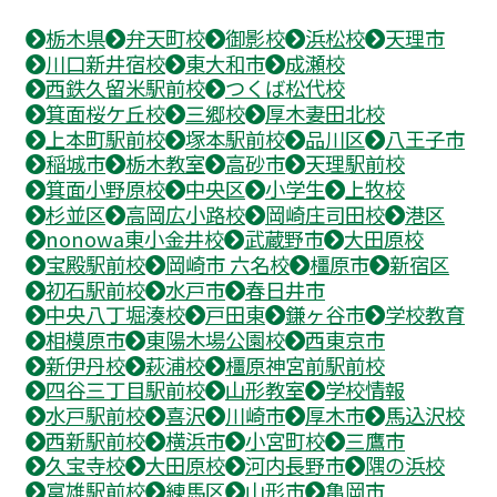
栃木県
弁天町校
御影校
浜松校
天理市
川口新井宿校
東大和市
成瀬校
西鉄久留米駅前校
つくば松代校
箕面桜ケ丘校
三郷校
厚木妻田北校
上本町駅前校
塚本駅前校
品川区
八王子市
稲城市
栃木教室
高砂市
天理駅前校
箕面小野原校
中央区
小学生
上牧校
杉並区
高岡広小路校
岡崎庄司田校
港区
nonowa東小金井校
武蔵野市
大田原校
宝殿駅前校
岡崎市 六名校
橿原市
新宿区
初石駅前校
水戸市
春日井市
中央八丁堀湊校
戸田東
鎌ヶ谷市
学校教育
相模原市
東陽木場公園校
西東京市
新伊丹校
萩浦校
橿原神宮前駅前校
四谷三丁目駅前校
山形教室
学校情報
水戸駅前校
喜沢
川崎市
厚木市
馬込沢校
西新駅前校
横浜市
小宮町校
三鷹市
久宝寺校
大田原校
河内長野市
隅の浜校
富雄駅前校
練馬区
山形市
亀岡市