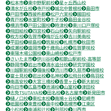
松本市
東中野駅前校
星ヶ丘西山校
清水が丘校
寺戸校
城北中曽根校
島田市
戸田市
西彼杵郡
松戸六実校
園田校
青戸校
氷室町校
牛子校
島田金谷校
横浜市
戸田公園校
時津校
東川口戸塚校
飛田給校
四宮校
石山校
矢向駅前校
枚方校
佐賀市
梅が丘校
吉川美南校
平田校
柳島校
筑紫校
札幌市
秋田市
成瀬校
盛岡市
千歳烏山校
佐賀夢咲校
東陽木場公園校
東山崎校
松戸市
さいたま市
伊川谷校
和歌山駅前校-高等部
静岡市
岩出市
清水追分校
研究学園校
川越駅前校
備後校
渋川市
久慈市
楠根校
富士見校
岩出校
名神校
松飛台校
鳥羽校
南高安校
大宮三橋校
香里ヶ丘
新大前校
向日市
広島市
池浦校
山室校
津田校
志免TSUTAYA校
田名校
名古屋市
新発田市
樋ノ口校
東松本校
南鳩ヶ谷校
尼崎市
祇園校
東豊校
畠中校
高槻市
江東区
小松校
南浦和辻校
刑部校
川西市