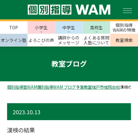
個別指導
TOP
小学生
中学生
高校生
WAMの特徴
講師からの
よくある質問
オンライン塾
よろこびの声
教室検索
メッセージ
入塾について
教室ブログ
個別指導塾WAM
個別指導WAM ブログ
千葉教室
松戸市
松飛台校
漢検の結
2023.10.13
漢検の結果