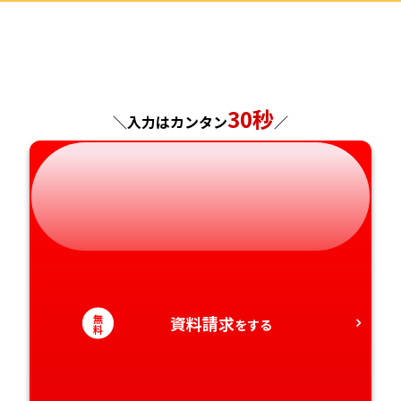
福島県
東京都
山梨県
大阪府
岡山県
佐賀県
神奈川県
長野県
兵庫県
広島県
長崎県
30秒
＼入力はカンタン
／
岐阜県
奈良県
山口県
熊本県
静岡県
和歌山県
徳島県
大分県
愛知県
香川県
宮崎県
愛媛県
鹿児島県
無
資料請求
をする
高知県
沖縄県
料