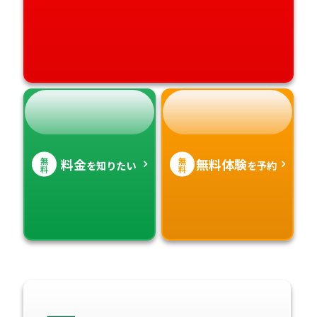
無
無
料金
無料体験
を知りたい
を予約
料
料