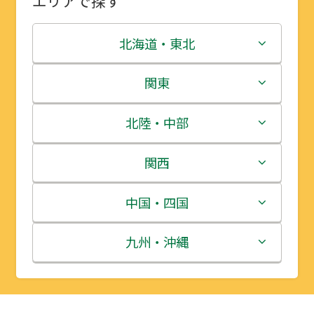
エリアで探す
北海道・東北
北海道
関東
青森県
茨城県
北陸・中部
岩手県
栃木県
新潟県
関西
宮城県
群馬県
富山県
三重県
中国・四国
秋田県
埼玉県
石川県
滋賀県
鳥取県
九州・沖縄
山形県
千葉県
福井県
京都府
島根県
福岡県