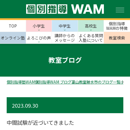
個別指導
TOP
小学生
中学生
高校生
WAMの特徴
講師からの
よくある質問
オンライン塾
よろこびの声
教室検索
メッセージ
入塾について
教室ブログ
個別指導塾WAM
個別指導WAM ブログ
富山教室
射水市のブログ一覧
小杉
2023.09.30
中間試験が近づいてきました