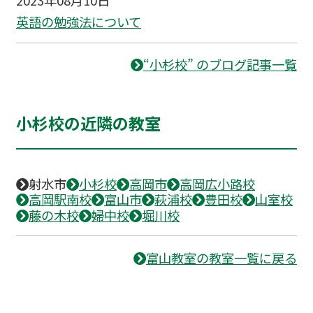
2023年08月10日
英語の勉強法について
“小杉校” のブログ記事一覧
小杉校の近隣の教室
射水市
小杉校
高岡市
高岡広小路校
高岡駅南校
富山市
萩浦校
豊田校
山室校
藤の木校
婦中校
堀川校
富山教室の教室一覧に戻る