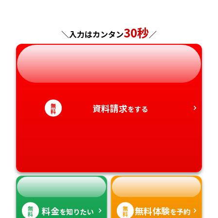
福島県
東京都
山梨県
大阪府
岡山県
佐賀県
神奈川県
長野県
兵庫県
広島県
30秒
長崎県
＼入力はカンタン
／
岐阜県
奈良県
山口県
熊本県
静岡県
和歌山県
徳島県
大分県
無
資料請求
をする
愛知県
香川県
宮崎県
料
愛媛県
鹿児島県
高知県
沖縄県
無
無
料金
無料体験
を知りたい
を予約
料
料