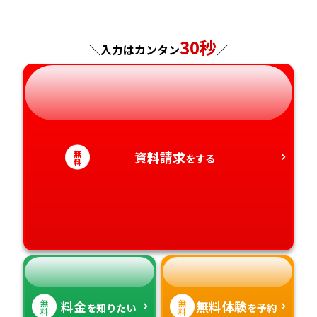
福島県
東京都
山梨県
大阪府
岡山県
佐賀県
神奈川県
長野県
兵庫県
広島県
30秒
長崎県
＼入力はカンタン
／
岐阜県
奈良県
山口県
熊本県
静岡県
和歌山県
徳島県
大分県
無
資料請求
をする
愛知県
香川県
宮崎県
料
愛媛県
鹿児島県
高知県
沖縄県
無
無
料金
無料体験
を知りたい
を予約
料
料