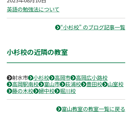
2023年08月10日
英語の勉強法について
“小杉校” のブログ記事一覧
小杉校の近隣の教室
射水市
小杉校
高岡市
高岡広小路校
高岡駅南校
富山市
萩浦校
豊田校
山室校
藤の木校
婦中校
堀川校
富山教室の教室一覧に戻る