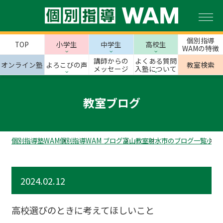
個別指導
TOP
小学生
中学生
高校生
WAMの特徴
講師からの
よくある質問
オンライン塾
よろこびの声
教室検索
メッセージ
入塾について
教室ブログ
個別指導塾WAM
個別指導WAM ブログ
富山教室
射水市のブログ一覧
小杉
2024.02.12
高校選びのときに考えてほしいこと