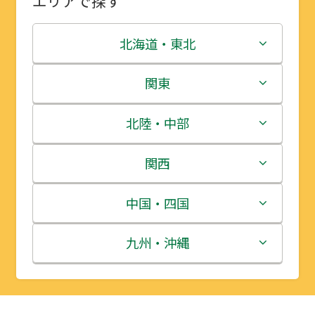
エリアで探す
北海道・東北
北海道
関東
青森県
茨城県
北陸・中部
岩手県
栃木県
新潟県
関西
宮城県
群馬県
富山県
三重県
中国・四国
秋田県
埼玉県
石川県
滋賀県
鳥取県
九州・沖縄
山形県
千葉県
福井県
京都府
島根県
福岡県