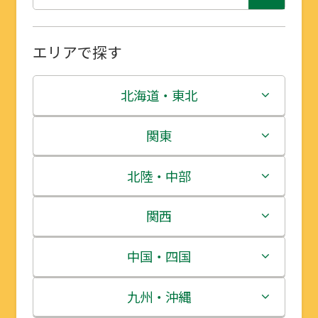
エリアで探す
北海道・東北
北海道
関東
青森県
茨城県
北陸・中部
岩手県
栃木県
新潟県
関西
宮城県
群馬県
富山県
三重県
中国・四国
秋田県
埼玉県
石川県
滋賀県
鳥取県
九州・沖縄