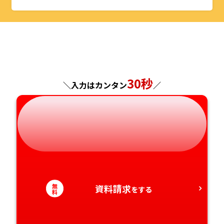
山形県
千葉県
福井県
京都府
島根県
福岡県
福島県
東京都
山梨県
大阪府
岡山県
佐賀県
神奈川県
長野県
兵庫県
広島県
長崎県
30秒
＼入力はカンタン
／
岐阜県
奈良県
山口県
熊本県
静岡県
和歌山県
徳島県
大分県
愛知県
香川県
宮崎県
愛媛県
鹿児島県
無
資料請求
をする
料
高知県
沖縄県