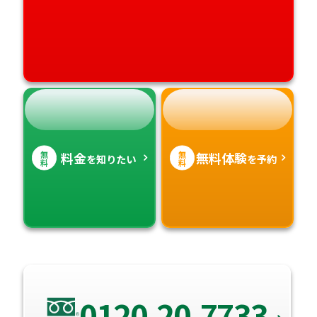
無
無
料金
無料体験
を知りたい
を予約
料
料
0120-20-7733