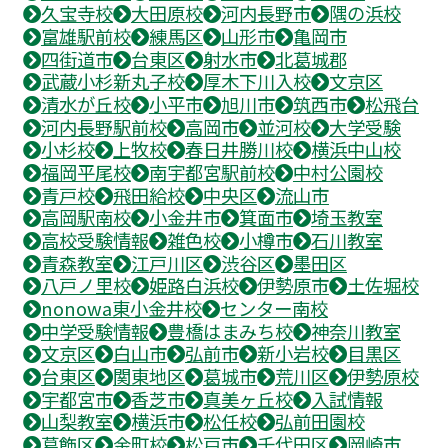
久宝寺校
大田原校
河内長野市
隅の浜校
富雄駅前校
練馬区
山形市
亀岡市
四街道市
台東区
射水市
北葛城郡
武蔵小杉新丸子校
厚木下川入校
文京区
清水が丘校
小平市
旭川市
筑西市
松飛台
河内長野駅前校
高岡市
並河校
大学受験
小杉校
上牧校
春日井勝川校
横浜中山校
福岡平尾校
南宇都宮駅前校
中村公園校
青戸校
飛田給校
中央区
流山市
高岡駅南校
小金井市
箕面市
埼玉教室
高校受験情報
雑色校
小樽市
石川教室
青森教室
江戸川区
渋谷区
墨田区
八戸ノ里校
姫路白浜校
伊勢原市
土佐堀校
nonowa東小金井校
センター南校
中学受験情報
豊橋はまみち校
神奈川教室
文京区
白山市
弘前市
新小岩校
目黒区
台東区
関東地区
葛城市
荒川区
伊勢原校
宇都宮市
香芝市
真美ヶ丘校
入試情報
山梨教室
横浜市
松任校
弘前田園校
葛飾区
金町校
松戸市
千代田区
岡崎市