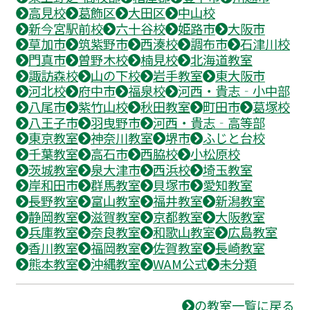
高見校
葛飾区
大田区
中山校
新今宮駅前校
六十谷校
姫路市
大阪市
草加市
筑紫野市
西湊校
調布市
石津川校
門真市
曽野木校
楠見校
北海道教室
諏訪森校
山の下校
岩手教室
東大阪市
河北校
府中市
福泉校
河西・貴志‐小中部
八尾市
紫竹山校
秋田教室
町田市
葛塚校
八王子市
羽曳野市
河西・貴志‐高等部
東京教室
神奈川教室
堺市
ふじと台校
千葉教室
高石市
西脇校
小松原校
茨城教室
泉大津市
西浜校
埼玉教室
岸和田市
群馬教室
貝塚市
愛知教室
長野教室
富山教室
福井教室
新潟教室
静岡教室
滋賀教室
京都教室
大阪教室
兵庫教室
奈良教室
和歌山教室
広島教室
香川教室
福岡教室
佐賀教室
長崎教室
熊本教室
沖縄教室
WAM公式
未分類
の教室一覧に戻る