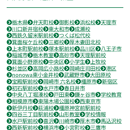
栃木県
弁天町校
御影校
浜松校
天理市
川口新井宿校
東大和市
成瀬校
西鉄久留米駅前校
つくば松代校
箕面桜ケ丘校
三郷校
厚木妻田北校
上本町駅前校
塚本駅前校
品川区
八王子市
稲城市
栃木教室
高砂市
天理駅前校
箕面小野原校
中央区
小学生
上牧校
杉並区
高岡広小路校
岡崎庄司田校
港区
nonowa東小金井校
武蔵野市
大田原校
宝殿駅前校
岡崎市 六名校
橿原市
新宿区
初石駅前校
水戸市
春日井市
中央八丁堀湊校
戸田東
鎌ヶ谷市
学校教育
相模原市
東陽木場公園校
西東京市
新伊丹校
萩浦校
橿原神宮前駅前校
四谷三丁目駅前校
山形教室
学校情報
水戸駅前校
喜沢
川崎市
厚木市
馬込沢校
西新駅前校
横浜市
小宮町校
三鷹市