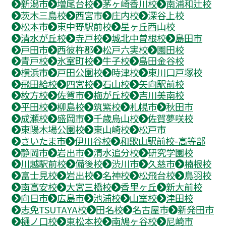
新潟市
増尾台校
茅ヶ崎香川校
南浦和辻校
茨木三島校
西宮市
庄内校
深谷上校
松本市
東中野駅前校
星ヶ丘西山校
清水が丘校
寺戸校
城北中曽根校
島田市
戸田市
西彼杵郡
松戸六実校
園田校
青戸校
氷室町校
牛子校
島田金谷校
横浜市
戸田公園校
時津校
東川口戸塚校
飛田給校
四宮校
石山校
矢向駅前校
枚方校
佐賀市
梅が丘校
吉川美南校
平田校
柳島校
筑紫校
札幌市
秋田市
成瀬校
盛岡市
千歳烏山校
佐賀夢咲校
東陽木場公園校
東山崎校
松戸市
さいたま市
伊川谷校
和歌山駅前校-高等部
静岡市
岩出市
清水追分校
研究学園校
川越駅前校
備後校
渋川市
久慈市
楠根校
富士見校
岩出校
名神校
松飛台校
鳥羽校
南高安校
大宮三橋校
香里ヶ丘
新大前校
向日市
広島市
池浦校
山室校
津田校
志免TSUTAYA校
田名校
名古屋市
新発田市
樋ノ口校
東松本校
南鳩ヶ谷校
尼崎市