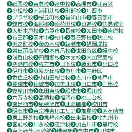
祇園校
東豊校
畠中校
高槻市
江東区
小松校
南浦和辻校
刑部校
川西市
プラザ校
桜丘町校
福知山市
春日部市
鶴市校
海部郡
南花田校
日進校
徳島教室
大形木戸校
古賀市
長嶺校
太田市
吉原校
有田郡
茨木市
柏市
春日野校
秋山校
沢之町校
藤の木校
綾瀬市
福岡堤校
岩出那高前校
木曽呂校
世田谷区
婦中校
浅香山校
四箇郷校
木太校
南加賀屋校
空港前校
枚方市
日下校
藤沢市
出口校
伊丹市
筑紫が丘校
市川市
中野区
香住丘校
小山田桜台校
吉川市
神戸市
豊橋市
稲城市
加美北校
川口市
円座校
寝屋川市
亀田東校
船橋市
堀川校
六万寺校
高積校
福岡市
桃山台校
南足柄市
尾張旭市
北葛飾郡
吹田市
明石市
東京神奈川エリア
加島校
茅ヶ崎市
東上野芝校
魚崎南校
出来島校
北九州市
宮前校
川永校
玉津校
加古川市
黒埼校
東上野芝-高校部
糟屋郡
豊中市
川越市