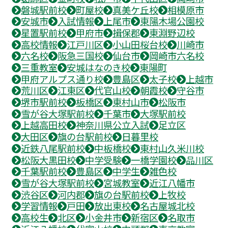
磐城駅前校
町屋校
真美ケ丘校
相模原市
安城市
入試情報
上尾市
東陽木場公園校
星置駅前校
甲府市
揖保郡
東淵野辺校
高校情報
江戸川区
小山田桜台校
川崎市
六名校
阪急三国校
仙台市
岡崎市六名校
三重教室
安城はなのき校
東陽町
甲府アルプス通り校
豊島区
太子校
上越市
荒川区
江東区
代官山校
朝霞校
守谷市
堺市駅前校
板橋区
東村山市
松阪市
雪が谷大塚駅前校
千葉市
大塚駅前校
上越高田校
神奈川県公立入試
足立区
大田区
旗の台駅前校
日暮里校
近鉄八尾駅前校
中板橋校
東村山久米川校
松阪大黒田校
中学受験
一橋学園校
品川区
千葉駅前校
豊島区
中学生
雑色校
雪が谷大塚駅前校
宮城教室
近江八幡市
渋谷区
河内郡
旗の台駅前校
上牧校
学習情報
戸田
放出東校
名古屋城北校
高校生
北区
小金井市
新宿区
名取市