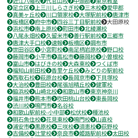
近江八幡校
代官山校
中頭郡
東京教室
足立区
上三川しらさぎ校
三木校
愛甲郡
真美ヶ丘校
川口領家校
大塚駅前校
唐津市
板橋区
府中市
四谷三丁目駅前校
大田原校
浜松市
南上原校
町田市
北綾瀬校
八尾永畑校
久留米市
善行駅前校
三郷市
唐津大手口校
速報
板橋区
調布市
世田谷区
小宮町校
南足柄岩原校
野口校
藤岡市
小平市
高松市
藤岡校
小曽根校
富山市
はびきの校
大森東校
つくば市
福知山前田校
香里ケ丘校
みどりの駅前校
西取石校
萩原台校
長岡京市
下貝塚校
大治校
豊田校
尾張旭晴丘校
健軍校
脇浜校
山崎北校
和歌山市
東京神奈川
福井市
熊本市
吹田桃山台校
東長岡校
渋川校
鳴門市
名谷校
和歌山駅前校-小中部
松伏校
種池校
明石魚住校
花見東校
鳴門校
山直校
浦安市
黒原校
三咲校
須恵校
荻野校
吉備校
辻堂校
奈良市
姫路駅前校
太田校