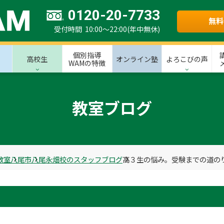
0120-20-7733
無料
受付時間 10:00～22:00(年中無休)
個別指導
高校生
オンライン塾
よろこびの声
WAMの特徴
教室ブログ
教室
八尾市
八尾永畑校のスタッフブログ
高３生の悩み。受験までの道の