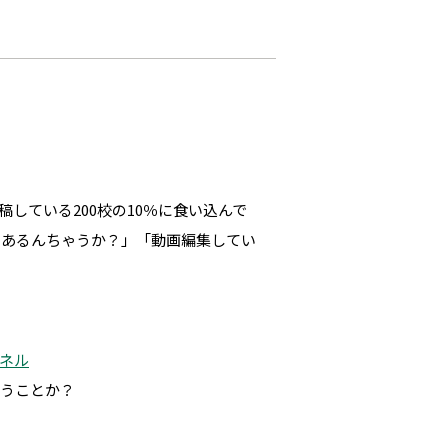
】
稿している200校の10％に食い込んで
とあるんちゃうか？」「動画編集してい
ンネル
いうことか？