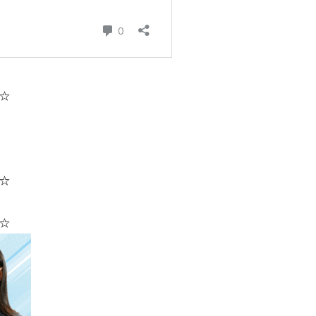
☆
☆
☆