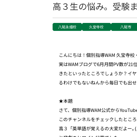
高３生の悩み。受験
八尾永畑校
久宝寺校
八尾市
こんにちは！個別指導WAM 久宝寺
実はWAMブログで6月月間PV数が2
きたといったところでしょうか？イヤ
るわけでもないねんから毎日でも出せ
★本題
さて、個別指導WAM公式からYouT
このチャンネルをチェックしたところ
高３「英単語が覚えるの大変だよー｡(