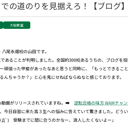
までの道のりを見据えろ！【ブログ
大阪教室
校・八尾永畑校の山田です。
1位であることが判明しました。全国約300校あるうちの、ブログを投
ー頑張った甲斐があったなあと思うと同時に、「もっとできるこ
るんちゃうか？」と心を鬼にせねばならぬなと感じております。
ube動画がリリースされていますね。➡
逆転合格の味方 WAMチャ
、今日自習に来た高３生への悩みに答えていて驚きました。どう
ﾉД`) 受験までに間に合うのかなー、浪人したくないよー」