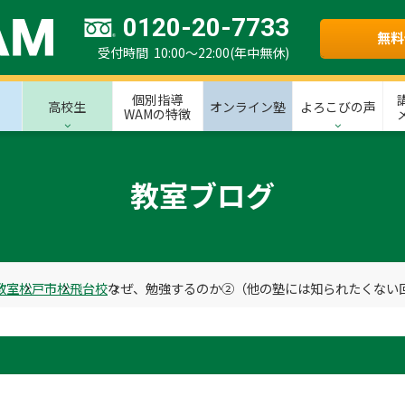
0120-20-7733
無料
受付時間 10:00～22:00(年中無休)
個別指導
高校生
オンライン塾
よろこびの声
WAMの特徴
教室ブログ
教室
松戸市
松飛台校
なぜ、勉強するのか②（他の塾には知られたくない