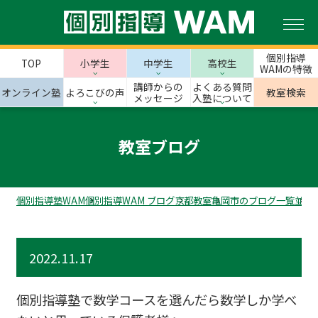
個別指導
TOP
小学生
中学生
高校生
WAMの特徴
講師からの
よくある質問
オンライン塾
よろこびの声
教室検索
メッセージ
入塾について
教室ブログ
個別指導塾WAM
個別指導WAM ブログ
京都教室
亀岡市のブログ一覧
並河
2022.11.17
個別指導塾で数学コースを選んだら数学しか学べ