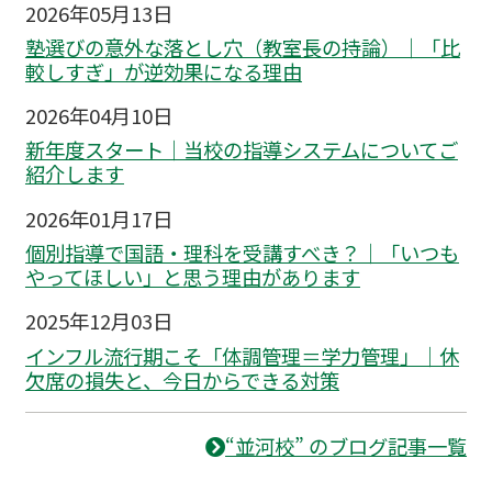
2026年05月13日
塾選びの意外な落とし穴（教室長の持論）｜「比
較しすぎ」が逆効果になる理由
2026年04月10日
新年度スタート｜当校の指導システムについてご
紹介します
2026年01月17日
個別指導で国語・理科を受講すべき？｜「いつも
やってほしい」と思う理由があります
2025年12月03日
インフル流行期こそ「体調管理＝学力管理」｜休
欠席の損失と、今日からできる対策
“並河校” のブログ記事一覧