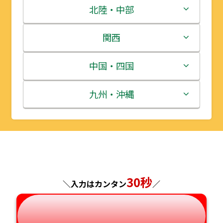
青森県
茨城県
北陸・中部
岩手県
栃木県
新潟県
関西
宮城県
群馬県
富山県
三重県
中国・四国
秋田県
埼玉県
石川県
滋賀県
鳥取県
九州・沖縄
山形県
千葉県
福井県
京都府
島根県
福岡県
福島県
東京都
山梨県
大阪府
岡山県
佐賀県
神奈川県
長野県
兵庫県
広島県
長崎県
30秒
＼入力はカンタン
／
岐阜県
奈良県
山口県
熊本県