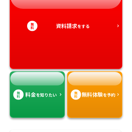
静岡県
和歌山県
徳島県
大分県
愛知県
香川県
宮崎県
無
資料請求
をする
料
愛媛県
鹿児島県
高知県
沖縄県
無
無
料金
無料体験
を知りたい
を予約
料
料