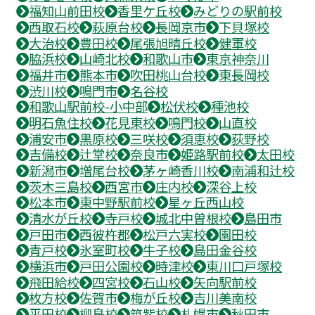
福知山前田校
香里ケ丘校
みどりの駅前校
西取石校
萩原台校
長岡京市
下貝塚校
大治校
豊田校
尾張旭晴丘校
健軍校
脇浜校
山崎北校
和歌山市
東京神奈川
福井市
熊本市
吹田桃山台校
東長岡校
渋川校
鳴門市
名谷校
和歌山駅前校-小中部
松伏校
種池校
明石魚住校
花見東校
鳴門校
山直校
浦安市
黒原校
三咲校
須恵校
荻野校
吉備校
辻堂校
奈良市
姫路駅前校
太田校
新潟市
増尾台校
茅ヶ崎香川校
南浦和辻校
茨木三島校
西宮市
庄内校
深谷上校
松本市
東中野駅前校
星ヶ丘西山校
清水が丘校
寺戸校
城北中曽根校
島田市
戸田市
西彼杵郡
松戸六実校
園田校
青戸校
氷室町校
牛子校
島田金谷校
横浜市
戸田公園校
時津校
東川口戸塚校
飛田給校
四宮校
石山校
矢向駅前校
枚方校
佐賀市
梅が丘校
吉川美南校
平田校
柳島校
筑紫校
札幌市
秋田市