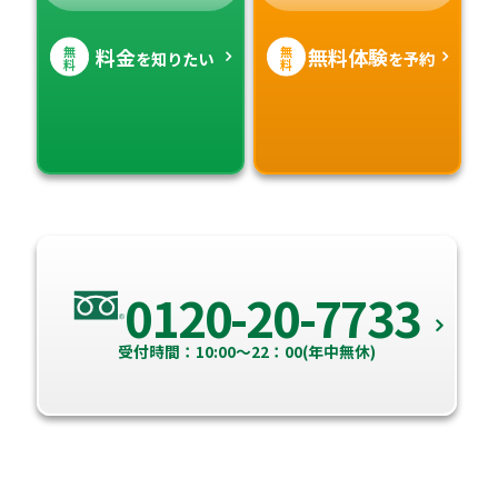
無
無
料金
無料体験
を知りたい
を予約
料
料
0120-20-7733
受付時間：10:00～22：00(年中無休)