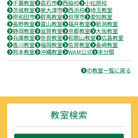
千葉教室
高石市
西脇校
小松原校
茨城教室
泉大津市
西浜校
埼玉教室
岸和田市
群馬教室
貝塚市
愛知教室
長野教室
富山教室
福井教室
新潟教室
静岡教室
滋賀教室
京都教室
大阪教室
兵庫教室
奈良教室
和歌山教室
広島教室
香川教室
福岡教室
佐賀教室
長崎教室
熊本教室
沖縄教室
WAM公式
未分類
の教室一覧に戻る
教室検索