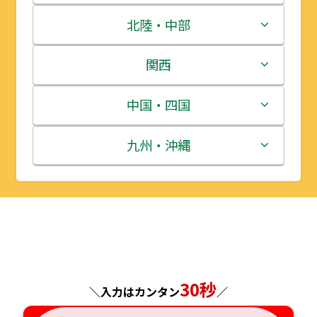
青森県
茨城県
北陸・中部
岩手県
栃木県
新潟県
関西
宮城県
群馬県
富山県
三重県
中国・四国
秋田県
埼玉県
石川県
滋賀県
鳥取県
九州・沖縄
山形県
千葉県
福井県
京都府
島根県
福岡県
福島県
東京都
山梨県
大阪府
岡山県
佐賀県
神奈川県
長野県
兵庫県
広島県
長崎県
30秒
＼入力はカンタン
／
岐阜県
奈良県
山口県
熊本県