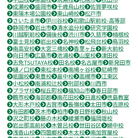
成瀬校
盛岡市
千歳烏山校
佐賀夢咲校
東陽木場公園校
東山崎校
松戸市
さいたま市
伊川谷校
和歌山駅前校-高等部
静岡市
岩出市
清水追分校
研究学園校
川越駅前校
備後校
渋川市
久慈市
楠根校
富士見校
岩出校
名神校
松飛台校
鳥羽校
南高安校
大宮三橋校
香里ヶ丘
新大前校
向日市
広島市
池浦校
山室校
津田校
志免TSUTAYA校
田名校
名古屋市
新発田市
樋ノ口校
東松本校
南鳩ヶ谷校
尼崎市
祇園校
東豊校
畠中校
高槻市
江東区
小松校
南浦和辻校
刑部校
川西市
プラザ校
桜丘町校
福知山市
春日部市
鶴市校
海部郡
南花田校
日進校
徳島教室
大形木戸校
古賀市
長嶺校
太田市
吉原校
有田郡
茨木市
柏市
春日野校
秋山校
沢之町校
藤の木校
綾瀬市
福岡堤校
岩出那高前校
木曽呂校
世田谷区
婦中校
浅香山校
四箇郷校
木太校
南加賀屋校