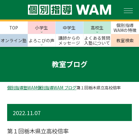
個別指導
TOP
小学生
中学生
高校生
WAMの特徴
講師からの
よくある質問
オンライン塾
よろこびの声
教室検索
メッセージ
入塾について
教室ブログ
個別指導塾WAM
個別指導WAM ブログ
第１回栃木県立高校倍率
2022.11.07
第１回栃木県立高校倍率