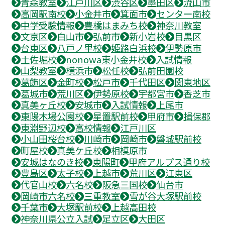
青森教室
江戸川区
渋谷区
墨田区
流山市
高岡駅南校
小金井市
箕面市
センター南校
中学受験情報
豊橋はまみち校
神奈川教室
文京区
白山市
弘前市
新小岩校
目黒区
台東区
八戸ノ里校
姫路白浜校
伊勢原市
土佐堀校
nonowa東小金井校
入試情報
山梨教室
横浜市
松任校
弘前田園校
葛飾区
金町校
松戸市
千代田区
関東地区
葛城市
荒川区
伊勢原校
宇都宮市
香芝市
真美ヶ丘校
安城市
入試情報
上尾市
東陽木場公園校
星置駅前校
甲府市
揖保郡
東淵野辺校
高校情報
江戸川区
小山田桜台校
川崎市
岡崎市
磐城駅前校
町屋校
真美ケ丘校
相模原市
安城はなのき校
東陽町
甲府アルプス通り校
豊島区
太子校
上越市
荒川区
江東区
代官山校
六名校
阪急三国校
仙台市
岡崎市六名校
三重教室
雪が谷大塚駅前校
千葉市
大塚駅前校
上越高田校
神奈川県公立入試
足立区
大田区