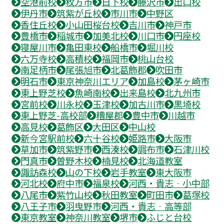
空港前校
枚方市
日下校
藤沢市
出口校
伊丹市
筑紫が丘校
市川市
中野区
香住丘校
小山田桜台校
吉川市
神戸市
豊橋市
稲城市
加美北校
川口市
円座校
寝屋川市
亀田東校
船橋市
堀川校
六万寺校
高積校
福岡市
桃山台校
南足柄市
尾張旭市
北葛飾郡
吹田市
明石市
東京神奈川エリア
加島校
茅ヶ崎市
東上野芝校
魚崎南校
出来島校
北九州市
宮前校
川永校
玉津校
加古川市
黒埼校
東上野芝-高校部
糟屋郡
豊中市
川越市
高見校
葛飾区
大田区
中山校
新今宮駅前校
六十谷校
姫路市
大阪市
草加市
筑紫野市
西湊校
調布市
石津川校
門真市
曽野木校
楠見校
北海道教室
諏訪森校
山の下校
岩手教室
東大阪市
河北校
府中市
福泉校
河西・貴志‐小中部
八尾市
紫竹山校
秋田教室
町田市
葛塚校
八王子市
羽曳野市
河西・貴志‐高等部
東京教室
神奈川教室
堺市
ふじと台校