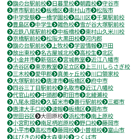
旗の台駅前校
日暮里校
朝霞校
守谷市
堺市駅前校
板橋区
東村山市
松阪市
中学受験
一橋学園校
品川区
千葉駅前校
豊島区
中学生
雑色校
雪が谷大塚駅前校
近鉄八尾駅前校
中板橋校
東村山久米川校
京橋駅前校
松阪大黒田校
河内郡
旗の台駅前校
上牧校
学習情報
戸田
放出東校
名古屋城北校
高校生
北区
小金井市
新宿区
宮城教室
近江八幡市
渋谷区
東京教室
足立区
上三川しらさぎ校
三木校
愛甲郡
真美ヶ丘校
川口領家校
大塚駅前校
唐津市
板橋区
府中市
四谷三丁目駅前校
名取市
近江八幡校
代官山校
中頭郡
町田市
北綾瀬校
八尾永畑校
久留米市
善行駅前校
三郷市
唐津大手口校
速報
板橋区
調布市
世田谷区
大田原校
浜松市
南上原校
小宮町校
南足柄岩原校
野口校
藤岡市
小平市
高松市
藤岡校
小曽根校
富山市
はびきの校
大森東校
つくば市