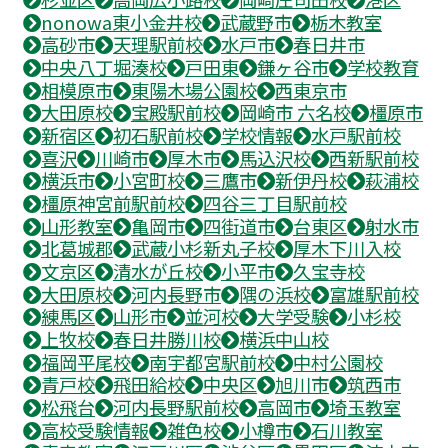
nonowa東小金井校
武蔵野市
栃木教室
高砂市
天理駅前校
水戸市
春日井市
中央八丁堀湊校
戸田東
鎌ヶ谷市
学校教育
相模原市
東陽木場公園校
西東京市
大田原校
宝殿駅前校
岡崎市 六名校
橿原市
新宿区
初石駅前校
学校情報
水戸駅前校
喜沢
川崎市
厚木市
馬込沢校
西新駅前校
横浜市
小宮町校
三鷹市
新伊丹校
萩浦校
橿原神宮前駅前校
四谷三丁目駅前校
山形教室
亀岡市
四街道市
台東区
射水市
北葛城郡
武蔵小杉新丸子校
厚木下川入校
文京区
清水が丘校
小平市
久宝寺校
大田原校
河内長野市
隅の浜校
富雄駅前校
練馬区
山形市
並河校
大学受験
小杉校
上牧校
春日井勝川校
横浜中山校
福岡平尾校
南宇都宮駅前校
中村公園校
青戸校
飛田給校
中央区
旭川市
筑西市
松飛台
河内長野駅前校
高岡市
埼玉教室
高校受験情報
雑色校
小樽市
石川教室