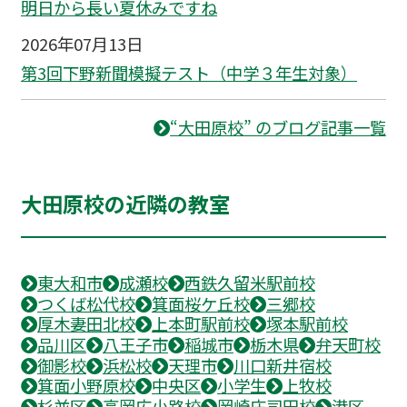
明日から長い夏休みですね
2026年07月13日
第3回下野新聞模擬テスト（中学３年生対象）
“大田原校” のブログ記事一覧
大田原校の近隣の教室
東大和市
成瀬校
西鉄久留米駅前校
つくば松代校
箕面桜ケ丘校
三郷校
厚木妻田北校
上本町駅前校
塚本駅前校
品川区
八王子市
稲城市
栃木県
弁天町校
御影校
浜松校
天理市
川口新井宿校
箕面小野原校
中央区
小学生
上牧校
杉並区
高岡広小路校
岡崎庄司田校
港区