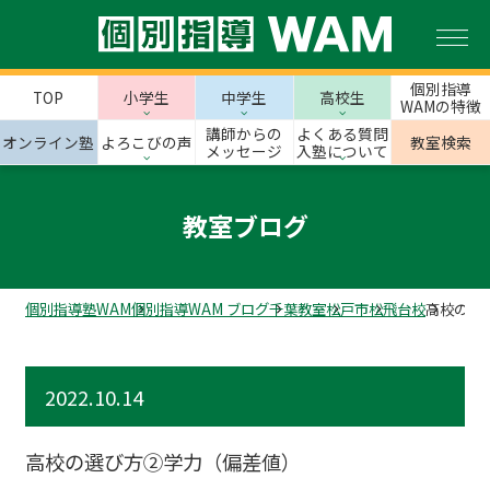
個別指導
TOP
小学生
中学生
高校生
WAMの特徴
講師からの
よくある質問
オンライン塾
よろこびの声
教室検索
メッセージ
入塾について
教室ブログ
個別指導塾WAM
個別指導WAM ブログ
千葉教室
松戸市
松飛台校
高校の選
2022.10.14
高校の選び方②学力（偏差値）