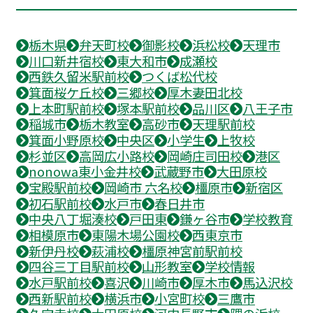
栃木県
弁天町校
御影校
浜松校
天理市
川口新井宿校
東大和市
成瀬校
西鉄久留米駅前校
つくば松代校
箕面桜ケ丘校
三郷校
厚木妻田北校
上本町駅前校
塚本駅前校
品川区
八王子市
稲城市
栃木教室
高砂市
天理駅前校
箕面小野原校
中央区
小学生
上牧校
杉並区
高岡広小路校
岡崎庄司田校
港区
nonowa東小金井校
武蔵野市
大田原校
宝殿駅前校
岡崎市 六名校
橿原市
新宿区
初石駅前校
水戸市
春日井市
中央八丁堀湊校
戸田東
鎌ヶ谷市
学校教育
相模原市
東陽木場公園校
西東京市
新伊丹校
萩浦校
橿原神宮前駅前校
四谷三丁目駅前校
山形教室
学校情報
水戸駅前校
喜沢
川崎市
厚木市
馬込沢校
西新駅前校
横浜市
小宮町校
三鷹市