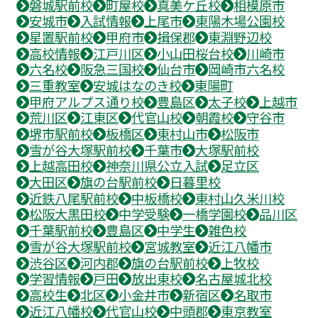
磐城駅前校
町屋校
真美ケ丘校
相模原市
安城市
入試情報
上尾市
東陽木場公園校
星置駅前校
甲府市
揖保郡
東淵野辺校
高校情報
江戸川区
小山田桜台校
川崎市
六名校
阪急三国校
仙台市
岡崎市六名校
三重教室
安城はなのき校
東陽町
甲府アルプス通り校
豊島区
太子校
上越市
荒川区
江東区
代官山校
朝霞校
守谷市
堺市駅前校
板橋区
東村山市
松阪市
雪が谷大塚駅前校
千葉市
大塚駅前校
上越高田校
神奈川県公立入試
足立区
大田区
旗の台駅前校
日暮里校
近鉄八尾駅前校
中板橋校
東村山久米川校
松阪大黒田校
中学受験
一橋学園校
品川区
千葉駅前校
豊島区
中学生
雑色校
雪が谷大塚駅前校
宮城教室
近江八幡市
渋谷区
河内郡
旗の台駅前校
上牧校
学習情報
戸田
放出東校
名古屋城北校
高校生
北区
小金井市
新宿区
名取市
近江八幡校
代官山校
中頭郡
東京教室