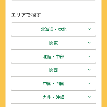
エリアで探す
北海道・東北
北海道
関東
青森県
茨城県
北陸・中部
岩手県
栃木県
新潟県
関西
宮城県
群馬県
富山県
三重県
中国・四国
秋田県
埼玉県
石川県
滋賀県
鳥取県
九州・沖縄