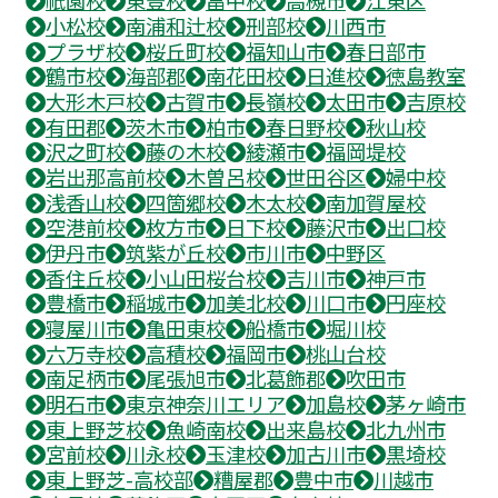
祇園校
東豊校
畠中校
高槻市
江東区
小松校
南浦和辻校
刑部校
川西市
プラザ校
桜丘町校
福知山市
春日部市
鶴市校
海部郡
南花田校
日進校
徳島教室
大形木戸校
古賀市
長嶺校
太田市
吉原校
有田郡
茨木市
柏市
春日野校
秋山校
沢之町校
藤の木校
綾瀬市
福岡堤校
岩出那高前校
木曽呂校
世田谷区
婦中校
浅香山校
四箇郷校
木太校
南加賀屋校
空港前校
枚方市
日下校
藤沢市
出口校
伊丹市
筑紫が丘校
市川市
中野区
香住丘校
小山田桜台校
吉川市
神戸市
豊橋市
稲城市
加美北校
川口市
円座校
寝屋川市
亀田東校
船橋市
堀川校
六万寺校
高積校
福岡市
桃山台校
南足柄市
尾張旭市
北葛飾郡
吹田市
明石市
東京神奈川エリア
加島校
茅ヶ崎市
東上野芝校
魚崎南校
出来島校
北九州市
宮前校
川永校
玉津校
加古川市
黒埼校
東上野芝-高校部
糟屋郡
豊中市
川越市