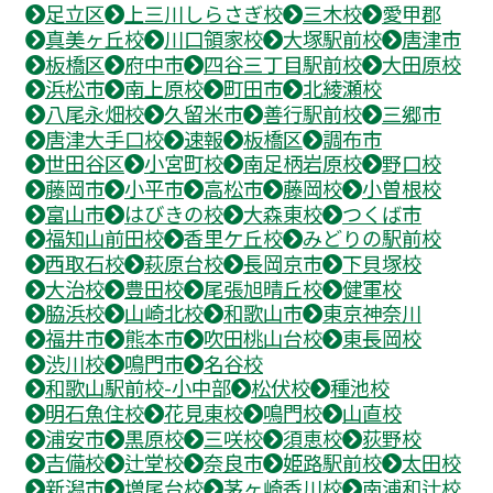
足立区
上三川しらさぎ校
三木校
愛甲郡
真美ヶ丘校
川口領家校
大塚駅前校
唐津市
板橋区
府中市
四谷三丁目駅前校
大田原校
浜松市
南上原校
町田市
北綾瀬校
八尾永畑校
久留米市
善行駅前校
三郷市
唐津大手口校
速報
板橋区
調布市
世田谷区
小宮町校
南足柄岩原校
野口校
藤岡市
小平市
高松市
藤岡校
小曽根校
富山市
はびきの校
大森東校
つくば市
福知山前田校
香里ケ丘校
みどりの駅前校
西取石校
萩原台校
長岡京市
下貝塚校
大治校
豊田校
尾張旭晴丘校
健軍校
脇浜校
山崎北校
和歌山市
東京神奈川
福井市
熊本市
吹田桃山台校
東長岡校
渋川校
鳴門市
名谷校
和歌山駅前校-小中部
松伏校
種池校
明石魚住校
花見東校
鳴門校
山直校
浦安市
黒原校
三咲校
須恵校
荻野校
吉備校
辻堂校
奈良市
姫路駅前校
太田校
新潟市
増尾台校
茅ヶ崎香川校
南浦和辻校