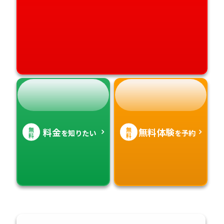
無
無
料金
無料体験
を知りたい
を予約
料
料