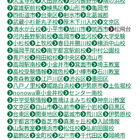
久宝寺校
大田原校
河内長野市
隅の浜校
富雄駅前校
練馬区
山形市
亀岡市
四街道市
台東区
射水市
北葛城郡
武蔵小杉新丸子校
厚木下川入校
文京区
清水が丘校
小平市
旭川市
筑西市
松飛台
河内長野駅前校
高岡市
並河校
大学受験
小杉校
上牧校
春日井勝川校
横浜中山校
福岡平尾校
南宇都宮駅前校
中村公園校
青戸校
飛田給校
中央区
流山市
高岡駅南校
小金井市
箕面市
埼玉教室
高校受験情報
雑色校
小樽市
石川教室
青森教室
江戸川区
渋谷区
墨田区
八戸ノ里校
姫路白浜校
伊勢原市
土佐堀校
nonowa東小金井校
センター南校
中学受験情報
豊橋はまみち校
神奈川教室
文京区
白山市
弘前市
新小岩校
目黒区
台東区
関東地区
葛城市
荒川区
伊勢原校
宇都宮市
香芝市
真美ヶ丘校
入試情報
山梨教室
横浜市
松任校
弘前田園校
葛飾区
金町校
松戸市
千代田区
岡崎市