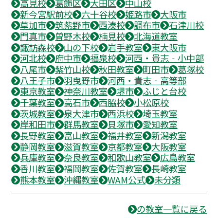
高見校
葛飾区
大田区
中山校
新今宮駅前校
六十谷校
姫路市
大阪市
草加市
筑紫野市
西湊校
調布市
石津川校
門真市
曽野木校
楠見校
北海道教室
諏訪森校
山の下校
岩手教室
東大阪市
河北校
府中市
福泉校
河西・貴志‐小中部
八尾市
紫竹山校
秋田教室
町田市
葛塚校
八王子市
羽曳野市
河西・貴志‐高等部
東京教室
神奈川教室
堺市
ふじと台校
千葉教室
高石市
西脇校
小松原校
茨城教室
泉大津市
西浜校
埼玉教室
岸和田市
群馬教室
貝塚市
愛知教室
長野教室
富山教室
福井教室
新潟教室
静岡教室
滋賀教室
京都教室
大阪教室
兵庫教室
奈良教室
和歌山教室
広島教室
香川教室
福岡教室
佐賀教室
長崎教室
熊本教室
沖縄教室
WAM公式
未分類
の教室一覧に戻る