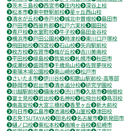
茨木三島校
西宮市
庄内校
深谷上校
松本市
東中野駅前校
星ヶ丘西山校
清水が丘校
寺戸校
城北中曽根校
島田市
戸田市
西彼杵郡
松戸六実校
園田校
青戸校
氷室町校
牛子校
島田金谷校
横浜市
戸田公園校
時津校
東川口戸塚校
飛田給校
四宮校
石山校
矢向駅前校
枚方校
佐賀市
梅が丘校
吉川美南校
平田校
柳島校
筑紫校
札幌市
秋田市
成瀬校
盛岡市
千歳烏山校
佐賀夢咲校
東陽木場公園校
東山崎校
松戸市
さいたま市
伊川谷校
和歌山駅前校-高等部
静岡市
岩出市
清水追分校
研究学園校
川越駅前校
備後校
渋川市
久慈市
楠根校
富士見校
岩出校
名神校
松飛台校
鳥羽校
南高安校
大宮三橋校
香里ヶ丘
新大前校
向日市
広島市
池浦校
山室校
津田校
志免TSUTAYA校
田名校
名古屋市
新発田市
樋ノ口校
東松本校
南鳩ヶ谷校
尼崎市