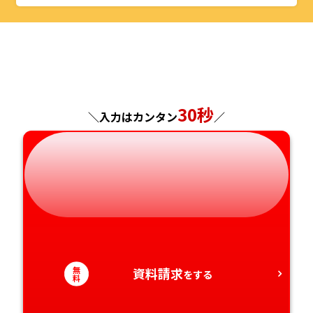
山形県
千葉県
福井県
京都府
島根県
福岡県
福島県
東京都
山梨県
大阪府
岡山県
佐賀県
神奈川県
長野県
兵庫県
広島県
長崎県
30秒
＼入力はカンタン
／
岐阜県
奈良県
山口県
熊本県
静岡県
和歌山県
徳島県
大分県
愛知県
香川県
宮崎県
愛媛県
鹿児島県
無
資料請求
をする
高知県
沖縄県
料