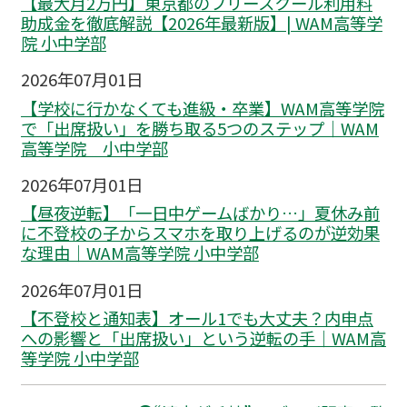
【最大月2万円】東京都のフリースクール利用料
助成金を徹底解説【2026年最新版】| WAM高等学
院 小中学部
2026年07月01日
【学校に行かなくても進級・卒業】WAM高等学院
で「出席扱い」を勝ち取る5つのステップ｜WAM
高等学院 小中学部
2026年07月01日
【昼夜逆転】「一日中ゲームばかり…」夏休み前
に不登校の子からスマホを取り上げるのが逆効果
な理由｜WAM高等学院 小中学部
2026年07月01日
【不登校と通知表】オール1でも大丈夫？内申点
への影響と「出席扱い」という逆転の手｜WAM高
等学院 小中学部