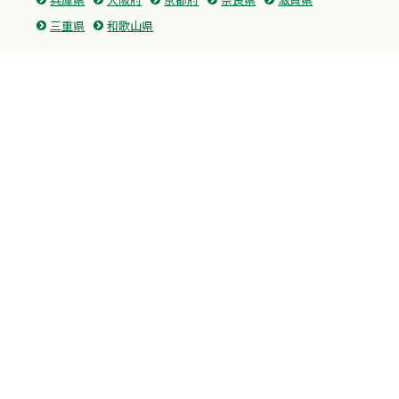
三重県
和歌山県
中国・四国
広島県
香川県
愛媛県
徳島県
九州・沖縄
福岡県
佐賀県
長崎県
熊本県
沖縄県
プライバシーポリシー
H.M.GROUP
WAMからのお知らせ
サイトマップ
自習室利用申込
成績保証制度 利用申込