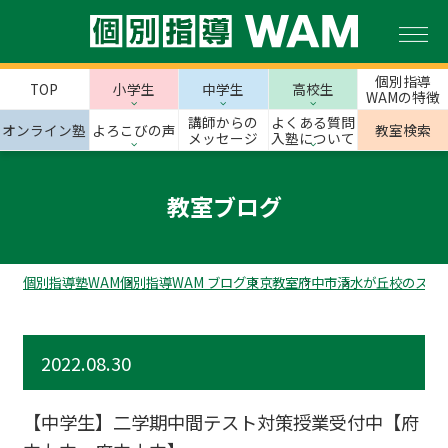
個別指導
TOP
小学生
中学生
高校生
WAMの特徴
講師からの
よくある質問
オンライン塾
よろこびの声
教室検索
メッセージ
入塾について
教室ブログ
個別指導塾WAM
個別指導WAM ブログ
東京教室
府中市
清水が丘校のスタ
2022.08.30
【中学生】二学期中間テスト対策授業受付中【府