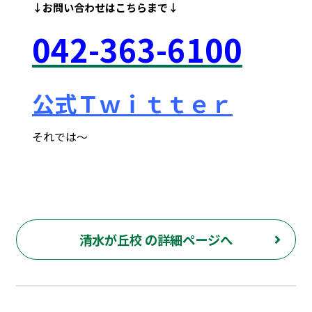
↓お問い合わせは
こちらまで↓
042
-363
-6100
公式Ｔｗｉｔｔｅｒ
それでは～
府中市 調布市 三鷹市 世田谷区 稲城市 飛田給 武蔵野台 西調布 白糸台 塾 個別指導 進学 補習 定期試験 テスト 調布中 第五中 第六中 第二中 飛田給小 第三小 南白糸台小 小柳小 大学 受験 予備校 個別塾 高校生 都立 高校 調布北 府中東 府中 芦花 若葉総合 上石原 下石原 押立 大学 指定校 長谷川嘉俊 電通大 外大 電気通信大学 東京外国語大学 ピタドリ すらら 数学 英語 理科 社会 勉強の仕方 計画の立て方 プログラミング 英会話
清水が丘校 の詳細ページへ