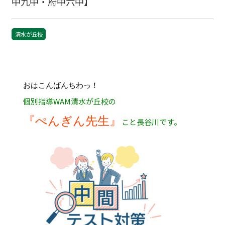
中九中・府中六中】
清水が丘校
おはこんばんちわっ！
個別指導WAM清水が丘校の
『ぺんぎん先生』
こと長谷川です。