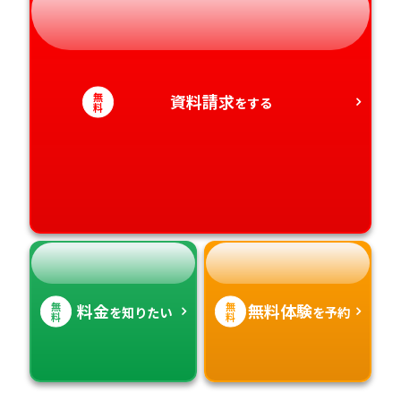
静岡県
和歌山県
徳島県
大分県
愛知県
香川県
宮崎県
無
資料請求
をする
料
愛媛県
鹿児島県
高知県
沖縄県
無
無
料金
無料体験
を知りたい
を予約
料
料