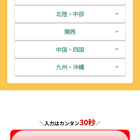
青森県
茨城県
北陸・中部
岩手県
栃木県
新潟県
関西
宮城県
群馬県
富山県
三重県
中国・四国
秋田県
埼玉県
石川県
滋賀県
鳥取県
九州・沖縄
山形県
千葉県
福井県
京都府
島根県
福岡県
福島県
東京都
山梨県
大阪府
岡山県
佐賀県
神奈川県
長野県
兵庫県
広島県
長崎県
30秒
＼入力はカンタン
／
岐阜県
奈良県
山口県
熊本県