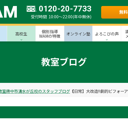
0120-20-7733
無料
受付時間 10:00～22:00(年中無休)
個別指導
高校生
オンライン塾
よろこびの声
WAMの特徴
教室ブログ
教室
府中市
清水が丘校のスタッフブログ
【日常】大改造!!劇的ビフォー