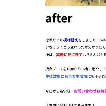
after
模様替え
念願だった
をしました！bef
少なすぎてどう変わったか分かりにく
実際に見に来て
後は、
もらえればと思
授業ブースを10席から16席に増やし
生徒数増にも自習生増加にも
十分対
お問い合わせお待
今日から新学期！
↓お問い合わせは
こちらまで↓