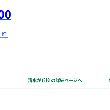
00
ｒ
東京外国語大学 ピタドリ すらら 数学 英語 理科 社会 勉強の仕方 計画の立て方 プログラミング 英会話
清水が丘校 の詳細ページへ