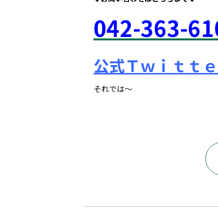
042
-363
-61
公式Ｔｗｉｔｔｅ
それでは～
府中市 調布市 三鷹市 世田谷区 稲城市 飛田給 武蔵野台 西調布 白糸台 塾 個別指導 進学 補習 定期試験 テスト 調布中 第五中 第六中 第二中 飛田給小 第三小 南白糸台小 小柳小 大学 受験 予備校 個別塾 高校生 都立 高校 調布北 府中東 府中 芦花 若葉総合 上石原 下石原 押立 大学 指定校 長谷川嘉俊 電通大 外大 電気通信大学 