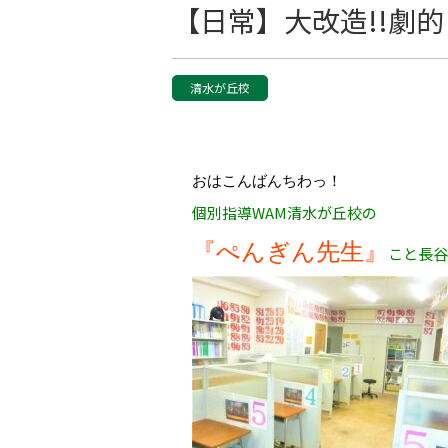
【日常】大改造!!劇
清水が丘校
おはこんばんちわっ！
個別指導WAM清水が丘校の
『ぺんぎん先生』
こと長谷