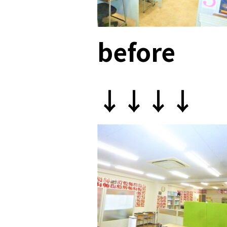
before
↓↓↓↓