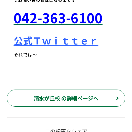
042
-363
-6100
公式Ｔｗｉｔｔｅｒ
それでは～
府中市 調布市 三鷹市 世田谷区 稲城市 飛田給 武蔵野台 西調布 白糸台 塾 個別指導 進学 補習 定期試験 テスト 調布中 第五中 第六中 第二中 飛田給小 第三小 南白糸台小 小柳小 大学 受験 予備校 個別塾 高校生 都立 高校 調布北 府中東 府中 芦花 若葉総合 上石原 下石原 押立 大学 指定校 長谷川嘉俊 電通大 外大 電気通信大学 東京外国語大学 ピタドリ すらら 数学 英語 理科 社会 勉強の仕方 計画の立て方 プログラミング 英会話
清水が丘校 の詳細ページへ
この記事をシェア