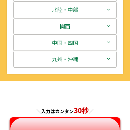
青森県
茨城県
北陸・中部
岩手県
栃木県
新潟県
関西
宮城県
群馬県
富山県
三重県
中国・四国
秋田県
埼玉県
石川県
滋賀県
鳥取県
九州・沖縄
山形県
千葉県
福井県
京都府
島根県
福岡県
福島県
東京都
山梨県
大阪府
岡山県
佐賀県
神奈川県
長野県
兵庫県
広島県
長崎県
30秒
＼入力はカンタン
／
岐阜県
奈良県
山口県
熊本県