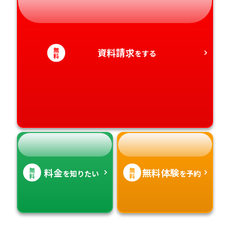
静岡県
和歌山県
徳島県
大分県
愛知県
香川県
宮崎県
無
資料請求
をする
料
愛媛県
鹿児島県
高知県
沖縄県
無
無
料金
無料体験
を知りたい
を予約
料
料