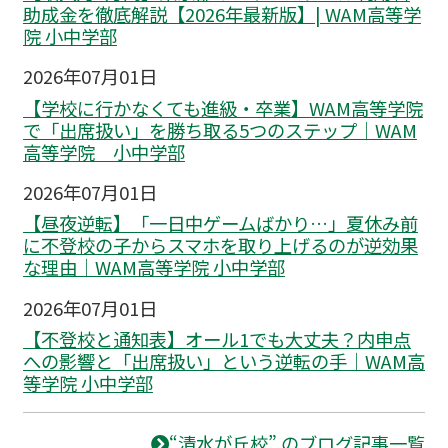
助成金を徹底解説【2026年最新版】| WAM高等学
院 小中学部
2026年07月01日
【学校に行かなくても進級・卒業】WAM高等学院
で「出席扱い」を勝ち取る5つのステップ｜WAM
高等学院 小中学部
2026年07月01日
【昼夜逆転】「一日中ゲームばかり…」夏休み前
に不登校の子からスマホを取り上げるのが逆効果
な理由｜WAM高等学院 小中学部
2026年07月01日
【不登校と通知表】オール1でも大丈夫？内申点
への影響と「出席扱い」という逆転の手｜WAM高
等学院 小中学部
“清水が丘校” のブログ記事一覧