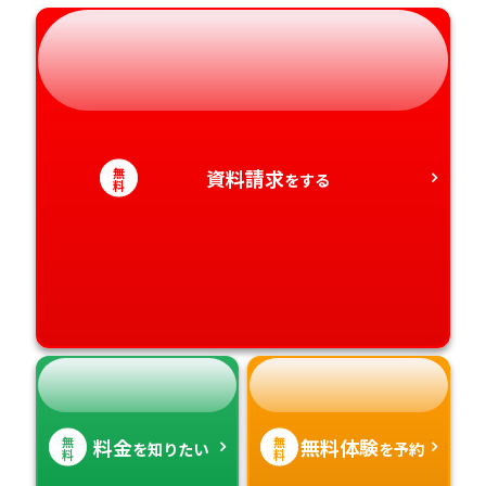
岐阜県
奈良県
山口県
熊本県
静岡県
和歌山県
徳島県
大分県
愛知県
香川県
宮崎県
無
資料請求
をする
料
愛媛県
鹿児島県
高知県
沖縄県
無
無
料金
無料体験
を知りたい
を予約
料
料