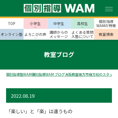
個別指導
TOP
小学生
中学生
高校生
WAMの特徴
講師からの
よくある質問
オンライン塾
よろこびの声
教室検索
メッセージ
入塾について
教室ブログ
個別指導塾WAM
個別指導WAM ブログ
大阪教室
枚方市
枚方校のスタッフ
2022.08.19
「楽しい」と「楽」は違うもの