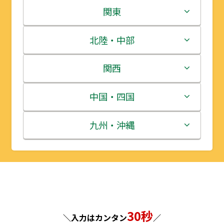
北海道
関東
青森県
茨城県
北陸・中部
岩手県
栃木県
新潟県
関西
宮城県
群馬県
富山県
三重県
中国・四国
秋田県
埼玉県
石川県
滋賀県
鳥取県
九州・沖縄
山形県
千葉県
福井県
京都府
島根県
福岡県
福島県
東京都
山梨県
大阪府
岡山県
佐賀県
神奈川県
長野県
兵庫県
広島県
長崎県
30秒
＼入力はカンタン
／