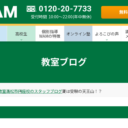
0120-20-7733
無料
受付時間 10:00～22:00(年中無休)
個別指導
高校生
オンライン塾
よろこびの声
WAMの特徴
教室ブログ
教室
高松市
円座校のスタッフブログ
夏は受験の天王山！？