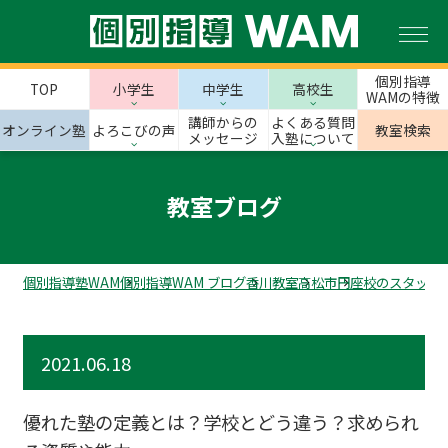
個別指導
TOP
小学生
中学生
高校生
WAMの特徴
講師からの
よくある質問
オンライン塾
よろこびの声
教室検索
メッセージ
入塾について
教室ブログ
個別指導塾WAM
個別指導WAM ブログ
香川教室
高松市
円座校のスタッフ
2021.06.18
優れた塾の定義とは？学校とどう違う？求められ