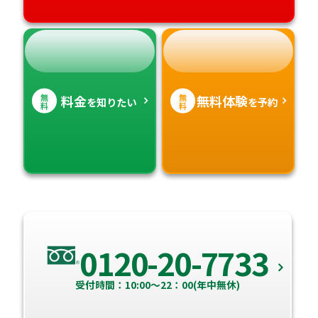
無
無
料金
無料体験
を知りたい
を予約
料
料
0120-20-7733
受付時間：10:00～22：00(年中無休)