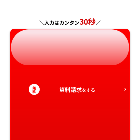
神奈川県
長野県
兵庫県
広島県
長崎県
30秒
＼入力はカンタン
／
岐阜県
奈良県
山口県
熊本県
静岡県
和歌山県
徳島県
大分県
愛知県
香川県
宮崎県
愛媛県
鹿児島県
無
資料請求
をする
料
高知県
沖縄県