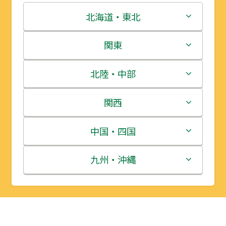
北海道・東北
北海道
関東
青森県
茨城県
北陸・中部
岩手県
栃木県
新潟県
関西
宮城県
群馬県
富山県
三重県
中国・四国
秋田県
埼玉県
石川県
滋賀県
鳥取県
九州・沖縄
山形県
千葉県
福井県
京都府
島根県
福岡県
福島県
東京都
山梨県
大阪府
岡山県
佐賀県