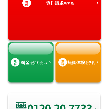
無
資料請求
をする
料
愛媛県
鹿児島県
高知県
沖縄県
無
無
料金
無料体験
を知りたい
を予約
料
料
0120-20-7733