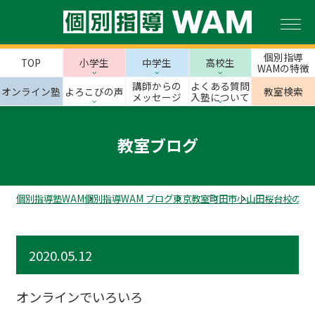
個別指導
TOP
小学生
中学生
高校生
WAMの特徴
講師からの
よくある質問
オンライン塾
よろこびの声
教室検索
メッセージ
入塾について
教室ブログ
個別指導塾WAM
個別指導WAM ブログ
東京教室
町田市
小山田桜台校のス
2020.05.12
オンラインでいろいろ