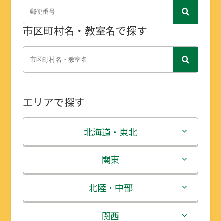
市区町村名・教室名で探す
エリアで探す
北海道・東北
北海道
関東
青森県
茨城県
北陸・中部
岩手県
栃木県
新潟県
関西