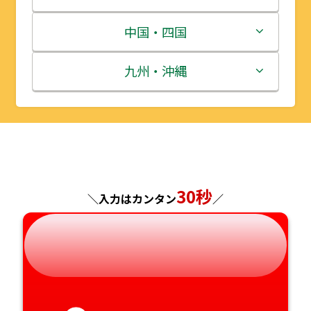
宮城県
群馬県
富山県
三重県
中国・四国
秋田県
埼玉県
石川県
滋賀県
鳥取県
九州・沖縄
山形県
千葉県
福井県
京都府
島根県
福岡県
福島県
東京都
山梨県
大阪府
岡山県
佐賀県
神奈川県
長野県
兵庫県
広島県
長崎県
30秒
＼入力はカンタン
／
岐阜県
奈良県
山口県
熊本県
静岡県
和歌山県
徳島県
大分県
愛知県
香川県
宮崎県