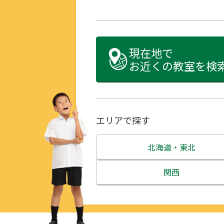
現在地で
お近くの教室を検
エリアで探す
北海道・東北
北海道
関西
青森県
三重県
岩手県
滋賀県