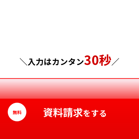
埼玉県
岡山県
千葉県
広島県
東京都
山口県
30秒
神奈川県
徳島県
＼入力はカンタン
／
香川県
愛媛県
高知県
資料請求
をする
無料