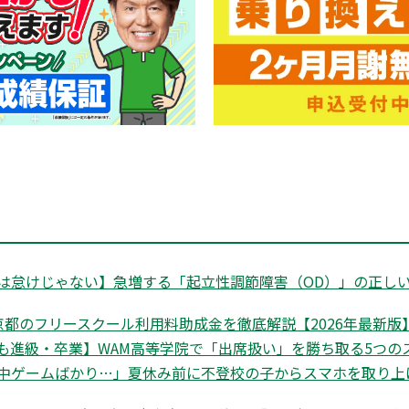
は怠けじゃない】急増する「起立性調節障害（OD）」の正しい
都のフリースクール利用料助成金を徹底解説【2026年最新版】|
も進級・卒業】WAM高等学院で「出席扱い」を勝ち取る5つの
中ゲームばかり…」夏休み前に不登校の子からスマホを取り上