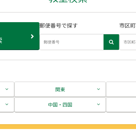
郵便番号で探す
市区町
索
関東
茨城県
中国・四国
栃木県
鳥取県
群馬県
島根県