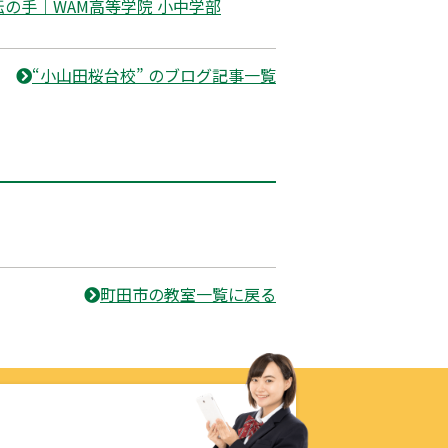
の手｜WAM高等学院 小中学部
“小山田桜台校” のブログ記事一覧
町田市の教室一覧に戻る