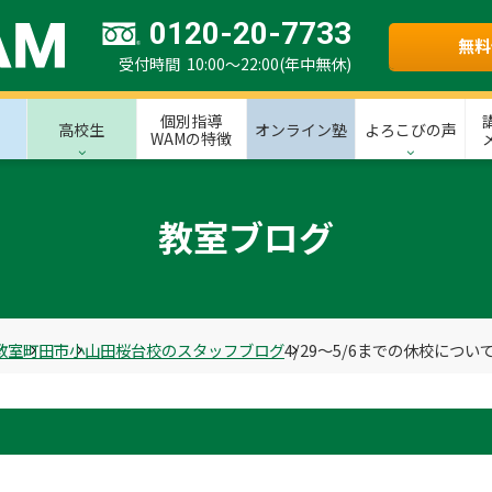
0120-20-7733
無料
受付時間 10:00～22:00(年中無休)
個別指導
高校生
オンライン塾
よろこびの声
WAMの特徴
教室ブログ
教室
町田市
小山田桜台校のスタッフブログ
4/29～5/6までの休校につい