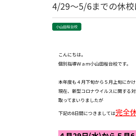
4/29～5/6までの休
小山田桜台校
こんにちは。
個別指導Ｗａｍ小山田桜台校です。
本年度も４月下旬から５月上旬にかけ
現在、新型コロナウイルスに関する対
取ってまいりましたが
完全
下記の8日間につきましては
４月
29日(水)から５月6