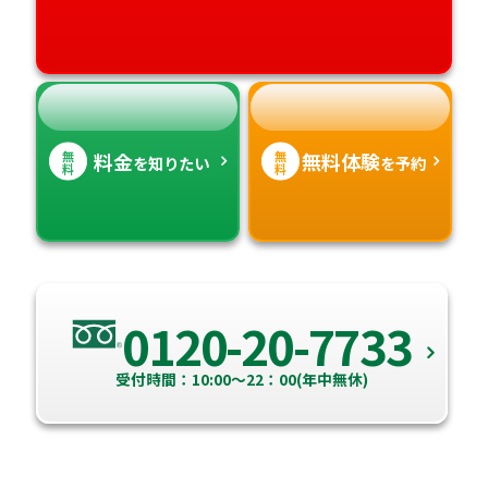
高知県
沖縄県
無
無
料金
無料体験
を知りたい
を予約
料
料
0120-20-7733
受付時間：10:00～22：00(年中無休)