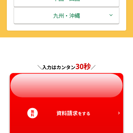
秋田県
埼玉県
石川県
滋賀県
鳥取県
九州・沖縄
山形県
千葉県
福井県
京都府
島根県
福岡県
福島県
東京都
山梨県
大阪府
岡山県
佐賀県
神奈川県
長野県
兵庫県
広島県
長崎県
30秒
＼入力はカンタン
／
岐阜県
奈良県
山口県
熊本県
静岡県
和歌山県
徳島県
大分県
無
資料請求
愛知県
香川県
宮崎県
をする
料
愛媛県
鹿児島県