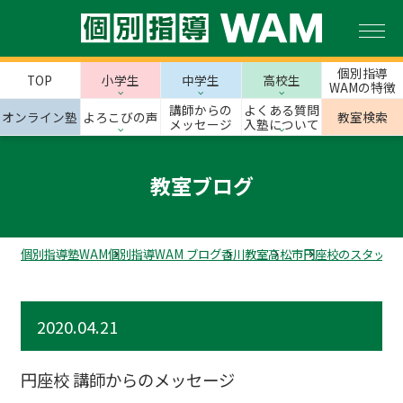
個別指導
TOP
小学生
中学生
高校生
WAMの特徴
講師からの
よくある質問
オンライン塾
よろこびの声
教室検索
メッセージ
入塾について
教室ブログ
個別指導塾WAM
個別指導WAM ブログ
香川教室
高松市
円座校のスタッフ
2020.04.21
円座校 講師からのメッセージ