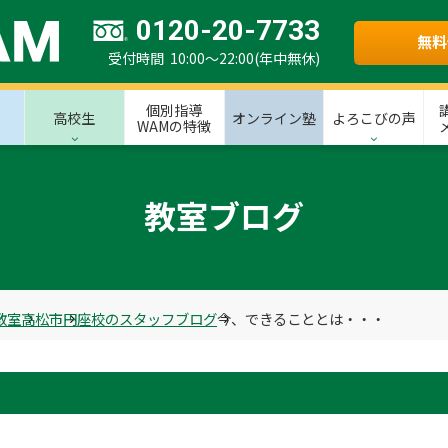
0120-20-7733
無料
受付時間 10:00～22:00(年中無休)
個別指導
高校生
オンライン塾
よろこびの声
WAMの特徴
教室ブログ
教室
高松市
円座校のスタッフブログ
今、できることとは・・・