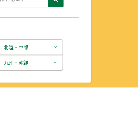
北陸・中部
新潟県
九州・沖縄
富山県
福岡県
石川県
佐賀県
福井県
長崎県
山梨県
熊本県
長野県
大分県