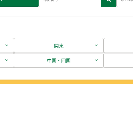
関東
茨城県
中国・四国
栃木県
鳥取県
群馬県
島根県
埼玉県
岡山県
千葉県
広島県
東京都
山口県