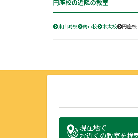
円座校の近隣の教室
東山崎校
鶴市校
木太校
円座校
現在地で
お近くの教室を検